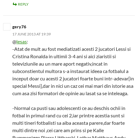
REPLY
gery76
17 JUNE 2013 AT 19:39
@
lesas
:
-Atat de mult au fost mediatizati acesti 2 jucatori Lessi si
Cristina Ronalda in ultimii 3-4 ani si aici ziaristii si
televiziunile au un mare aport negativ,incat in
subconstientul multora s-a instaurat ideea ca fotbalul a
inceput doar cu acesti 2 jucatori foarte buni intr-adevar[in
special Messi],dar in nici un caz cei mai mari din istorie asa
cum asa zisi formatori de opinie au lasat sa se inteleaga.
-Normal ca pusti sau adolescenti ce au deschis ochii in
fotbal in primul rand cu cei 2,iar printre acestia sunt si
multi tineri fotbalisti sa aiba aceasta parere,dar foarte
multi dintre noi ,cei care am prins si pe Kalle
Rummenigge,Pierre Littbarski, Lothar Matthaus,Andy