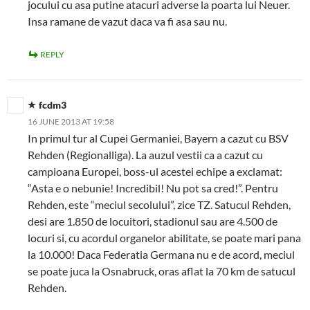
jocului cu asa putine atacuri adverse la poarta lui Neuer.
Insa ramane de vazut daca va fi asa sau nu.
REPLY
fcdm3
16 JUNE 2013 AT 19:58
In primul tur al Cupei Germaniei, Bayern a cazut cu BSV
Rehden (Regionalliga). La auzul vestii ca a cazut cu
campioana Europei, boss-ul acestei echipe a exclamat:
“Asta e o nebunie! Incredibil! Nu pot sa cred!”. Pentru
Rehden, este “meciul secolului”, zice TZ. Satucul Rehden,
desi are 1.850 de locuitori, stadionul sau are 4.500 de
locuri si, cu acordul organelor abilitate, se poate mari pana
la 10.000! Daca Federatia Germana nu e de acord, meciul
se poate juca la Osnabruck, oras aflat la 70 km de satucul
Rehden.