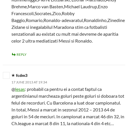
Brehme,Marco van Basten,Michael Laudrup,Enzo
Francescoli,Socrates,Zico,Robby
Baggio,Romario,Ronaldo-adevaratul,Ronaldinho,Zinedine
Zidane si inegalabilul Maradona stim ca fotbalisti
senzationali au existat cu mult mai devreme de aparitia
celor 2 ultra mediatizati Messi si Ronaldo.
REPLY
fcdm3
17 JUNE 2013 AT 19:34
@
lesas
: probabil ca pentru ei a contat faptul ca
argentinianul marcheaza goluri peste goluri si doboara tot
felul de recorduri. Cu Barcelona a luat doar campionatul.
In total, Messi a marcat in sezonul 2012 – 2013 64 de
goluri in 54 de meciuri. In campionat a marcat 46 din 32, in
Ch.league a marcat 8 din 11, la nationala 4 din 4 etc…