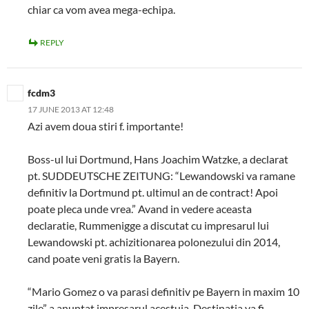
chiar ca vom avea mega-echipa.
REPLY
fcdm3
17 JUNE 2013 AT 12:48
Azi avem doua stiri f. importante!
Boss-ul lui Dortmund, Hans Joachim Watzke, a declarat
pt. SUDDEUTSCHE ZEITUNG: “Lewandowski va ramane
definitiv la Dortmund pt. ultimul an de contract! Apoi
poate pleca unde vrea.” Avand in vedere aceasta
declaratie, Rummenigge a discutat cu impresarul lui
Lewandowski pt. achizitionarea polonezului din 2014,
cand poate veni gratis la Bayern.
“Mario Gomez o va parasi definitiv pe Bayern in maxim 10
zile” a anuntat impresarul acestuia. Destinatia va fi