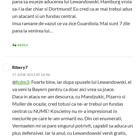
pana sa esueze aducerea lui Lewandowski. Hamburg vroia
sa-l ia dar chiar si Dortmund! Eu cred ca ar mai trebui adus
un atacant si un fundas central.
Insa ramane de vazut ce va zice Guardiola. Mai sunt 7 zile
pana la venirea lui…
REPLY
Ribery7
17 JUNE 2013 AT 16:46
@
fcdm3
: Foarte bine, iar dupa spusele lui Lewandowski, el
va veni la Bayern pentru ca doar aici vrea sa joace.
Daca in ataca ne-am descurca, cu Mandzukic, Pizarro si
Muller de ocazie, cred totusi ca ne-ar trebui un fundas
central cu NUME! Koscielny nu m-a impresionat in
meciurile pe care le-am urmarit eu. Din cei enumerati,
Vermaelen mi se pare singurul potrivit, capabil sa aduca un
plus defensivei. Iar la anul, cu Lewandowski venit gratis,