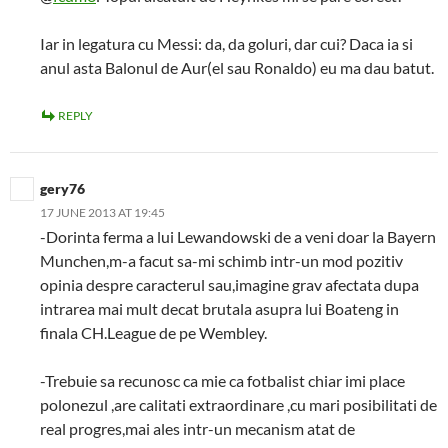
Iar in legatura cu Messi: da, da goluri, dar cui? Daca ia si
anul asta Balonul de Aur(el sau Ronaldo) eu ma dau batut.
REPLY
gery76
17 JUNE 2013 AT 19:45
-Dorinta ferma a lui Lewandowski de a veni doar la Bayern
Munchen,m-a facut sa-mi schimb intr-un mod pozitiv
opinia despre caracterul sau,imagine grav afectata dupa
intrarea mai mult decat brutala asupra lui Boateng in
finala CH.League de pe Wembley.
-Trebuie sa recunosc ca mie ca fotbalist chiar imi place
polonezul ,are calitati extraordinare ,cu mari posibilitati de
real progres,mai ales intr-un mecanism atat de