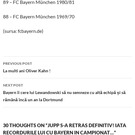
89 – FC Bayern München 1980/81
88 – FC Bayern München 1969/70
(sursa: fcbayern.de)
Post
PREVIOUS POST
navigation
La multi ani Oliver Kahn !
NEXT POST
Bayern îi cere lui Lewandowski să nu semneze cu altă echipă și să
rămână încă un an la Dortmund
30 THOUGHTS ON “JUPP S-A RETRAS DEFINITIV! IATA
RECORDURILE LUI CU BAYERN IN CAMPIONAT…”