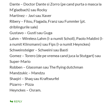
Dante – Doctor Dante si Zorro (pe cand purta o masca la
M’gladbach) sau Rocky
Martinez – Javi sau Xaver
Ribery – Filou, Flagada, Franz sau Fummler (pt.
driblingurile sale)
Gustavo – Gustl sau Guga
Lahm – Wireless Lahm (l-a numit Scholl), Paolo Maldini (l-
a numit Klinsmann) sau Fips (l-a numit Heynckes)
Schweinsteiger – Schweini sau Basti
Gomez – Torero (de pe vremea cand juca la Stutgart) sau
Super-Mario
Robben – Glassman sau The flying dutchman
Mandzukic – Mandzu
Shaqiri – Shaq sau Kraftwurfel
Pizarro – Pizza
Heynckes – Osram.
REPLY