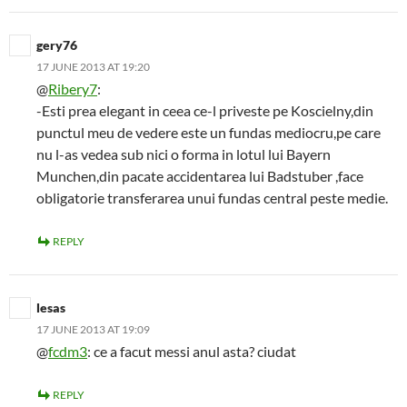
gery76
17 JUNE 2013 AT 19:20
@
Ribery7
:
-Esti prea elegant in ceea ce-l priveste pe Koscielny,din
punctul meu de vedere este un fundas mediocru,pe care
nu l-as vedea sub nici o forma in lotul lui Bayern
Munchen,din pacate accidentarea lui Badstuber ,face
obligatorie transferarea unui fundas central peste medie.
REPLY
lesas
17 JUNE 2013 AT 19:09
@
fcdm3
: ce a facut messi anul asta? ciudat
REPLY