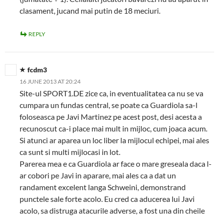
clasament, jucand mai putin de 18 meciuri.
REPLY
fcdm3
16 JUNE 2013 AT 20:24
Site-ul SPORT1.DE zice ca, in eventualitatea ca nu se va
cumpara un fundas central, se poate ca Guardiola sa-l
foloseasca pe Javi Martinez pe acest post, desi acesta a
recunoscut ca-i place mai mult in mijloc, cum joaca acum.
Si atunci ar aparea un loc liber la mijlocul echipei, mai ales
ca sunt si multi mijlocasi in lot.
Parerea mea e ca Guardiola ar face o mare greseala daca l-
ar cobori pe Javi in aparare, mai ales ca a dat un
randament excelent langa Schweini, demonstrand
punctele sale forte acolo. Eu cred ca aducerea lui Javi
acolo, sa distruga atacurile adverse, a fost una din cheile