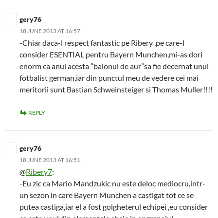
gery76
18 JUNE 2013 AT 16:57
-Chiar daca-l respect fantastic pe Ribery ,pe care-l
consider ESENTIAL pentru Bayern Munchen,mi-as dori
enorm ca anul acesta ”balonul de aur”sa fie decernat unui
fotbalist german,iar din punctul meu de vedere cei mai
meritorii sunt Bastian Schweinsteiger si Thomas Muller!!!!
REPLY
gery76
18 JUNE 2013 AT 16:51
@
Ribery7
:
-Eu zic ca Mario Mandzukic nu este deloc mediocru,intr-
un sezon in care Bayern Munchen a castigat tot ce se
putea castiga,iar el a fost golgheterul echipei ,eu consider