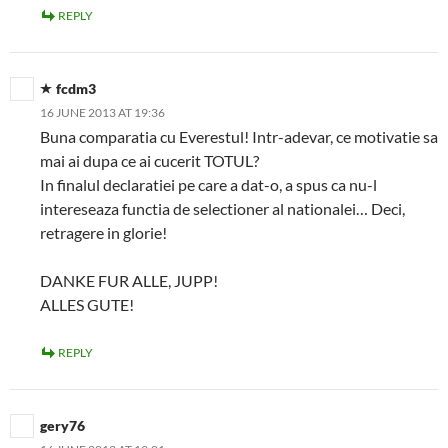
REPLY
fcdm3
16 JUNE 2013 AT 19:36
Buna comparatia cu Everestul! Intr-adevar, ce motivatie sa
mai ai dupa ce ai cucerit TOTUL?
In finalul declaratiei pe care a dat-o, a spus ca nu-l
intereseaza functia de selectioner al nationalei… Deci,
retragere in glorie!
DANKE FUR ALLE, JUPP!
ALLES GUTE!
REPLY
gery76