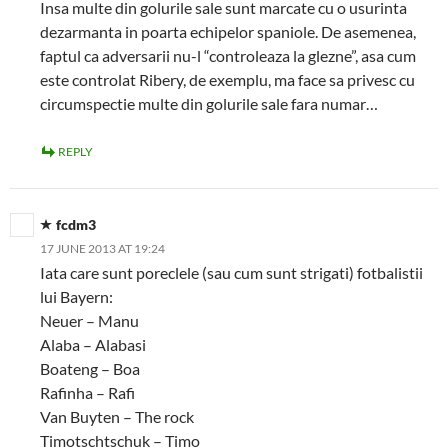
Insa multe din golurile sale sunt marcate cu o usurinta
dezarmanta in poarta echipelor spaniole. De asemenea,
faptul ca adversarii nu-l “controleaza la glezne”, asa cum
este controlat Ribery, de exemplu, ma face sa privesc cu
circumspectie multe din golurile sale fara numar…
REPLY
fcdm3
17 JUNE 2013 AT 19:24
Iata care sunt poreclele (sau cum sunt strigati) fotbalistii
lui Bayern:
Neuer – Manu
Alaba – Alabasi
Boateng – Boa
Rafinha – Rafi
Van Buyten – The rock
Timotschtschuk – Timo