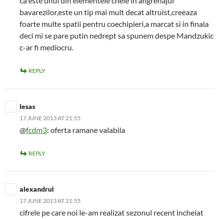
ca este unul din elementele cheie in angrenajul
bavarezilor,este un tip mai mult decat altruist,creeaza
foarte multe spatii pentru coechipieri,a marcat si in finala
deci mi se pare putin nedrept sa spunem despe Mandzukic
c-ar fi mediocru.
REPLY
lesas
17 JUNE 2013 AT 21:55
@
fcdm3
: oferta ramane valabila
REPLY
alexandrul
17 JUNE 2013 AT 21:55
cifrele pe care noi le-am realizat sezonul recent incheiat