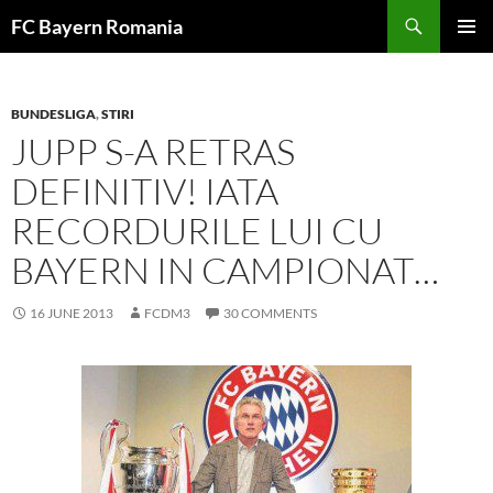
Skip
FC Bayern Romania
to
PRIMAR
content
MENU
BUNDESLIGA
,
STIRI
JUPP S-A RETRAS
DEFINITIV! IATA
RECORDURILE LUI CU
BAYERN IN CAMPIONAT…
16 JUNE 2013
FCDM3
30 COMMENTS