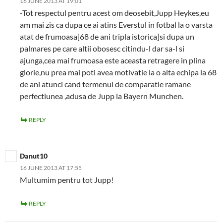
16 JUNE 2013 AT 19:01
-Tot respectul pentru acest om deosebit,Jupp Heykes,eu
am mai zis ca dupa ce ai atins Everstul in fotbal la o varsta
atat de frumoasa[68 de ani tripla istorica]si dupa un
palmares pe care altii obosesc citindu-l dar sa-l si
ajunga,cea mai frumoasa este aceasta retragere in plina
glorie,nu prea mai poti avea motivatie la o alta echipa la 68
de ani atunci cand termenul de comparatie ramane
perfectiunea ,adusa de Jupp la Bayern Munchen.
REPLY
Danut10
16 JUNE 2013 AT 17:55
Multumim pentru tot Jupp!
REPLY