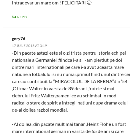
Intradevar un mare om ! FELICITARI 🙂
REPLY
gery76
17 JUNE 2013 AT 3:19
-Din pacate astazi este si o zi trista pentru istoria echipei
nationale a Germaniei ,fiindca i-a si i-am pierdut pe doi
dintre marii internationali pe care i-a avut aceasta mare
natiune a fotbalului si nu numai,primul fiind unul dintre cei
care au contribuit la ”MIRACOLUL DE LA BERNA”din ’54
,Ottmar Walter in varsta de 89 de ani ,fratele si mai
clebrului Fritz Walter,oameni ce au schimbat in mod
radical o stare de spirit a intregii natiuni dupa drama celui
de-al doilea razboi mondial.
-Al doilea ,din pacate mult mai tanar ,Heinz Flohe un fost
mare international german in varsta de 65 de ani si care