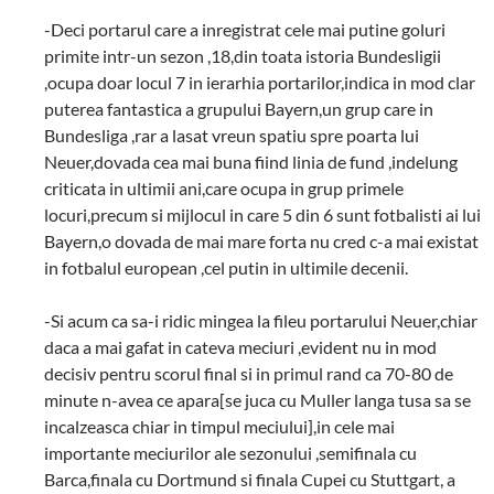
-Deci portarul care a inregistrat cele mai putine goluri
primite intr-un sezon ,18,din toata istoria Bundesligii
,ocupa doar locul 7 in ierarhia portarilor,indica in mod clar
puterea fantastica a grupului Bayern,un grup care in
Bundesliga ,rar a lasat vreun spatiu spre poarta lui
Neuer,dovada cea mai buna fiind linia de fund ,indelung
criticata in ultimii ani,care ocupa in grup primele
locuri,precum si mijlocul in care 5 din 6 sunt fotbalisti ai lui
Bayern,o dovada de mai mare forta nu cred c-a mai existat
in fotbalul european ,cel putin in ultimile decenii.
-Si acum ca sa-i ridic mingea la fileu portarului Neuer,chiar
daca a mai gafat in cateva meciuri ,evident nu in mod
decisiv pentru scorul final si in primul rand ca 70-80 de
minute n-avea ce apara[se juca cu Muller langa tusa sa se
incalzeasca chiar in timpul meciului],in cele mai
importante meciurilor ale sezonului ,semifinala cu
Barca,finala cu Dortmund si finala Cupei cu Stuttgart, a