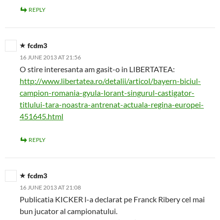
REPLY
fcdm3
16 JUNE 2013 AT 21:56
O stire interesanta am gasit-o in LIBERTATEA:
http://www.libertatea.ro/detalii/articol/bayern-biciul-
campion-romania-gyula-lorant-singurul-castigator-
titlului-tara-noastra-antrenat-actuala-regina-europei-
451645.html
REPLY
fcdm3
16 JUNE 2013 AT 21:08
Publicatia KICKER l-a declarat pe Franck Ribery cel mai
bun jucator al campionatului.