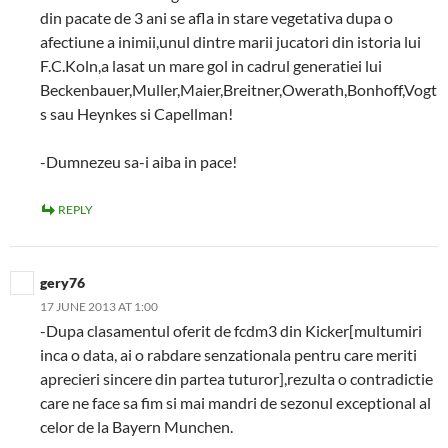
din pacate de 3 ani se afla in stare vegetativa dupa o
afectiune a inimii,unul dintre marii jucatori din istoria lui
F.C.Koln,a lasat un mare gol in cadrul generatiei lui
Beckenbauer,Muller,Maier,Breitner,Owerath,Bonhoff,Vogt
s sau Heynkes si Capellman!
-Dumnezeu sa-i aiba in pace!
REPLY
gery76
17 JUNE 2013 AT 1:00
-Dupa clasamentul oferit de fcdm3 din Kicker[multumiri
inca o data, ai o rabdare senzationala pentru care meriti
aprecieri sincere din partea tuturor],rezulta o contradictie
care ne face sa fim si mai mandri de sezonul exceptional al
celor de la Bayern Munchen.