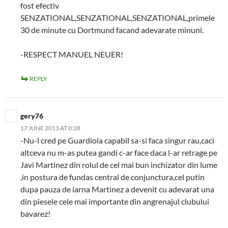
fost efectiv
SENZATIONAL,SENZATIONAL,SENZATIONAL,primele
30 de minute cu Dortmund facand adevarate minuni.
-RESPECT MANUEL NEUER!
REPLY
gery76
17 JUNE 2013 AT 0:28
-Nu-l cred pe Guardiola capabil sa-si faca singur rau,caci
altceva nu m-as putea gandi c-ar face daca l-ar retrage pe
Javi Martinez din rolul de cel mai bun inchizator din lume
,in postura de fundas central de conjunctura,cel putin
dupa pauza de iarna Martinez a devenit cu adevarat una
din piesele cele mai importante din angrenajul clubului
bavarez!