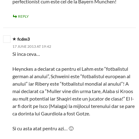
perfectionist cum este cel de la Bayern Munchen!
REPLY
fcdm3
17 JUNE 2013 AT 19:42
Si inca ceva…
Heynckes a declarat ca pentru el Lahm este “fotbalistul
german al anului”, Schweini este “fotbalistul european al
anului” iar Ribery este “fotbalistul mondial al anului”! A
mai declarat ca “Muller vine din urma tare, Alaba si Kroos
au mult potential iar Shaqiri este un jucator de clasa!” El l-
ar fi dorit pe Isco (Malaga) la mijlocul terenului dar se pare
ca dorinta lui Gaurdiola a fost Gotze.
Si cu asta atat pentru azi… 🙂