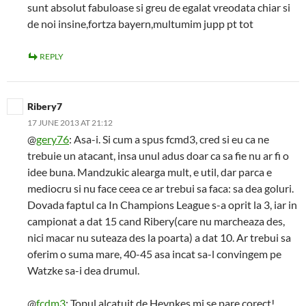
sunt absolut fabuloase si greu de egalat vreodata chiar si
de noi insine,fortza bayern,multumim jupp pt tot
REPLY
Ribery7
17 JUNE 2013 AT 21:12
@
gery76
: Asa-i. Si cum a spus fcmd3, cred si eu ca ne
trebuie un atacant, insa unul adus doar ca sa fie nu ar fi o
idee buna. Mandzukic alearga mult, e util, dar parca e
mediocru si nu face ceea ce ar trebui sa faca: sa dea goluri.
Dovada faptul ca In Champions League s-a oprit la 3, iar in
campionat a dat 15 cand Ribery(care nu marcheaza des,
nici macar nu suteaza des la poarta) a dat 10. Ar trebui sa
oferim o suma mare, 40-45 asa incat sa-l convingem pe
Watzke sa-i dea drumul.
@
fcdm3
: Topul alcatuit de Heynkes mi se pare corect!