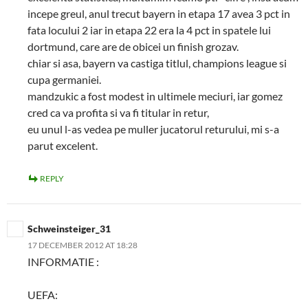
incepe greul, anul trecut bayern in etapa 17 avea 3 pct in
fata locului 2 iar in etapa 22 era la 4 pct in spatele lui
dortmund, care are de obicei un finish grozav.
chiar si asa, bayern va castiga titlul, champions league si
cupa germaniei.
mandzukic a fost modest in ultimele meciuri, iar gomez
cred ca va profita si va fi titular in retur,
eu unul l-as vedea pe muller jucatorul returului, mi s-a
parut excelent.
REPLY
Schweinsteiger_31
17 DECEMBER 2012 AT 18:28
INFORMATIE :
UEFA: