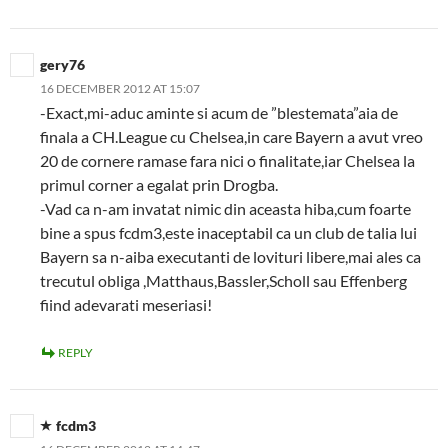
gery76
16 DECEMBER 2012 AT 15:07
-Exact,mi-aduc aminte si acum de ”blestemata”aia de
finala a CH.League cu Chelsea,in care Bayern a avut vreo
20 de cornere ramase fara nici o finalitate,iar Chelsea la
primul corner a egalat prin Drogba.
-Vad ca n-am invatat nimic din aceasta hiba,cum foarte
bine a spus fcdm3,este inaceptabil ca un club de talia lui
Bayern sa n-aiba executanti de lovituri libere,mai ales ca
trecutul obliga ,Matthaus,Bassler,Scholl sau Effenberg
fiind adevarati meseriasi!
REPLY
fcdm3