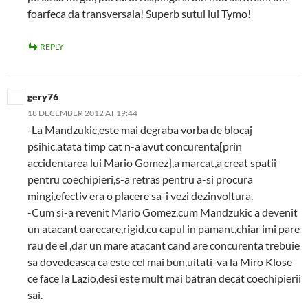
foarfeca da transversala! Superb sutul lui Tymo!
REPLY
gery76
18 DECEMBER 2012 AT 19:44
-La Mandzukic,este mai degraba vorba de blocaj
psihic,atata timp cat n-a avut concurenta[prin
accidentarea lui Mario Gomez],a marcat,a creat spatii
pentru coechipieri,s-a retras pentru a-si procura
mingi,efectiv era o placere sa-i vezi dezinvoltura.
-Cum si-a revenit Mario Gomez,cum Mandzukic a devenit
un atacant oarecare,rigid,cu capul in pamant,chiar imi pare
rau de el ,dar un mare atacant cand are concurenta trebuie
sa dovedeasca ca este cel mai bun,uitati-va la Miro Klose
ce face la Lazio,desi este mult mai batran decat coechipierii
sai.