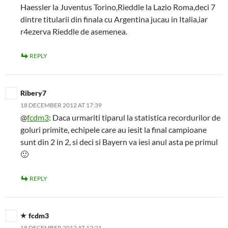
Haessler la Juventus Torino,Rieddle la Lazio Roma,deci 7
dintre titularii din finala cu Argentina jucau in Italia,iar
r4ezerva Rieddle de asemenea.
REPLY
Ribery7
18 DECEMBER 2012 AT 17:39
@
fcdm3
: Daca urmariti tiparul la statistica recordurilor de
goluri primite, echipele care au iesit la final campioane
sunt din 2 in 2, si deci si Bayern va iesi anul asta pe primul
🙂
REPLY
fcdm3
18 DECEMBER 2012 AT 12:21