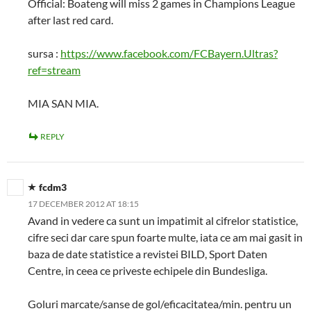
Official: Boateng will miss 2 games in Champions League
after last red card.
sursa :
https://www.facebook.com/FCBayern.Ultras?
ref=stream
MIA SAN MIA.
REPLY
fcdm3
17 DECEMBER 2012 AT 18:15
Avand in vedere ca sunt un impatimit al cifrelor statistice,
cifre seci dar care spun foarte multe, iata ce am mai gasit in
baza de date statistice a revistei BILD, Sport Daten
Centre, in ceea ce priveste echipele din Bundesliga.
Goluri marcate/sanse de gol/eficacitatea/min. pentru un