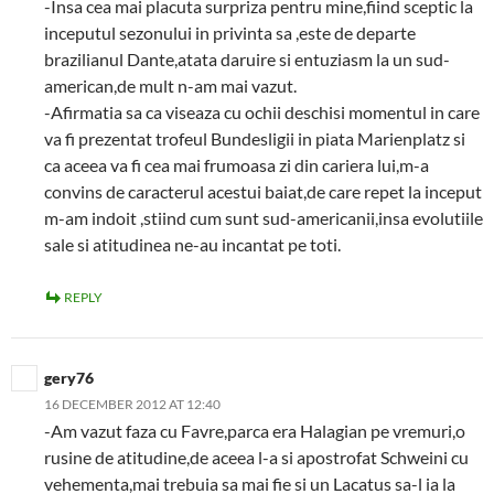
-Insa cea mai placuta surpriza pentru mine,fiind sceptic la
inceputul sezonului in privinta sa ,este de departe
brazilianul Dante,atata daruire si entuziasm la un sud-
american,de mult n-am mai vazut.
-Afirmatia sa ca viseaza cu ochii deschisi momentul in care
va fi prezentat trofeul Bundesligii in piata Marienplatz si
ca aceea va fi cea mai frumoasa zi din cariera lui,m-a
convins de caracterul acestui baiat,de care repet la inceput
m-am indoit ,stiind cum sunt sud-americanii,insa evolutiile
sale si atitudinea ne-au incantat pe toti.
REPLY
gery76
16 DECEMBER 2012 AT 12:40
-Am vazut faza cu Favre,parca era Halagian pe vremuri,o
rusine de atitudine,de aceea l-a si apostrofat Schweini cu
vehementa,mai trebuia sa mai fie si un Lacatus sa-l ia la