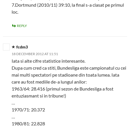
7.Dortmund (2010/11) 39:10, la final s-a clasat pe primul
loc.
REPLY
fcdm3
18 DECEMBER 2012 AT 11:51
Iata si alte cifre statistice interesante.
Dupa cum cred ca stiti, Bundesliga este campionatul cu cei
mai multi spectatori pe stadioane din toata lumea. Iata
care au fost mediile de-a lungul anilor:
1963/64: 28.416 (primul sezon de Bundesliga a fost
entuziasmant si in tribune!)
…
1970/71: 20.372
…
1980/81: 22.828