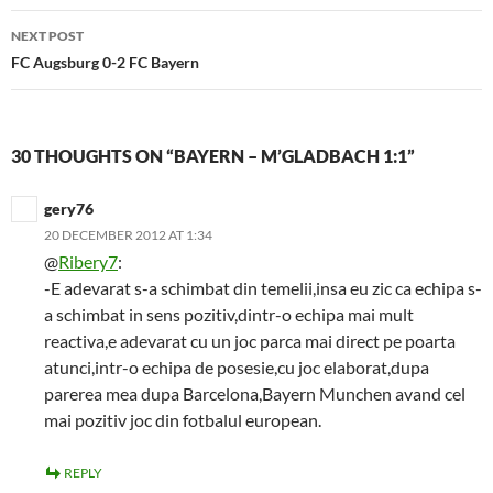
NEXT POST
FC Augsburg 0-2 FC Bayern
30 THOUGHTS ON “BAYERN – M’GLADBACH 1:1”
gery76
20 DECEMBER 2012 AT 1:34
@
Ribery7
:
-E adevarat s-a schimbat din temelii,insa eu zic ca echipa s-
a schimbat in sens pozitiv,dintr-o echipa mai mult
reactiva,e adevarat cu un joc parca mai direct pe poarta
atunci,intr-o echipa de posesie,cu joc elaborat,dupa
parerea mea dupa Barcelona,Bayern Munchen avand cel
mai pozitiv joc din fotbalul european.
REPLY