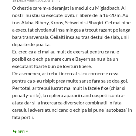
16 DECEMBER 2012 AT 14:47
O chestie care m-a deranjat la meciul cu M’gladbach. Ai
nostri nu stiu sa execute lovituri libere de la 16-20 m. Au
tras Alaba, Ribery, Kroos, Schweini si Shaqiri. Cel mai bine
a executat elvetianul insa mingea a trecut razant pe langa
bara transversala. Ceilalti insa au tras destul de slab, unii
departe de poarta.
Eu cred ca aici mai au mult de exersat pentru ca nu e
posibil ca o echipa mare cum e Bayern sa nu aiba un
executant foarte bun de lovituri libere.
De asemenea, ar trebui incercat si cu cornerele ceva
pentru ca s-au risipit prea multe sanse fara sa se dea gol.
Per total, ar trebui lucrat mai mult la fazele fixe (chiar si
penalty-urile), la repliera apararii cand oaspetii contra-
ataca dar si la incercarea diverselor combinatii in fata
careului advers atunci cand o echipa isi pune “autobaza” in
fata portii.
REPLY