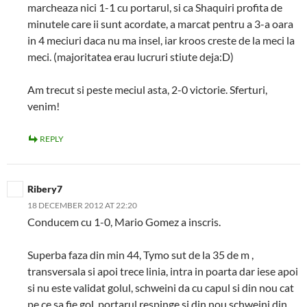
marcheaza nici 1-1 cu portarul, si ca Shaquiri profita de
minutele care ii sunt acordate, a marcat pentru a 3-a oara
in 4 meciuri daca nu ma insel, iar kroos creste de la meci la
meci. (majoritatea erau lucruri stiute deja:D)
Am trecut si peste meciul asta, 2-0 victorie. Sferturi,
venim!
REPLY
Ribery7
18 DECEMBER 2012 AT 22:20
Conducem cu 1-0, Mario Gomez a inscris.
Superba faza din min 44, Tymo sut de la 35 de m ,
transversala si apoi trece linia, intra in poarta dar iese apoi
si nu este validat golul, schweini da cu capul si din nou cat
pe ce sa fie gol, portarul respinge si din nou schweini din