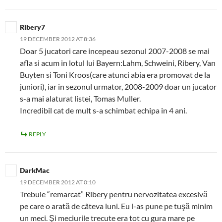
Ribery7
19 DECEMBER 2012 AT 8:36
Doar 5 jucatori care incepeau sezonul 2007-2008 se mai
afla si acum in lotul lui Bayern:Lahm, Schweini, Ribery, Van
Buyten si Toni Kroos(care atunci abia era promovat de la
juniori), iar in sezonul urmator, 2008-2009 doar un jucator
s-a mai alaturat listei, Tomas Muller.
Incredibil cat de mult s-a schimbat echipa in 4 ani.
REPLY
DarkMac
19 DECEMBER 2012 AT 0:10
Trebuie “remarcat” Ribery pentru nervozitatea excesivă
pe care o arată de câteva luni. Eu l-as pune pe tuşă minim
un meci. Şi meciurile trecute era tot cu gura mare pe