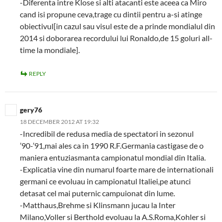
-Diferenta intre Klose si alti atacanti este aceea ca Miro
cand isi propune ceva,trage cu dintii pentru a-si atinge
obiectivul[in cazul sau visul este de a prinde mondialul din
2014 si doborarea recordului lui Ronaldo,de 15 goluri all-
time la mondiale].
REPLY
gery76
18 DECEMBER 2012 AT 19:32
-Incredibil de redusa media de spectatori in sezonul
’90-’91,mai ales ca in 1990 R.F.Germania castigase de o
maniera entuziasmanta campionatul mondial din Italia.
-Explicatia vine din numarul foarte mare de internationali
germani ce evoluau in campionatul Italiei,pe atunci
detasat cel mai puternic campuionat din lume.
-Matthaus,Brehme si Klinsmann jucau la Inter
Milano,Voller si Berthold evoluau la A.S.Roma,Kohler si