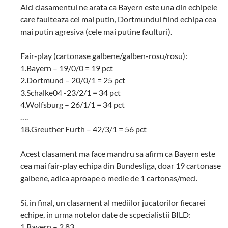
Aici clasamentul ne arata ca Bayern este una din echipele
care faulteaza cel mai putin, Dortmundul fiind echipa cea
mai putin agresiva (cele mai putine faulturi).
Fair-play (cartonase galbene/galben-rosu/rosu):
1.Bayern – 19/0/0 = 19 pct
2.Dortmund – 20/0/1 = 25 pct
3.Schalke04 -23/2/1 = 34 pct
4.Wolfsburg – 26/1/1 = 34 pct
….
18.Greuther Furth – 42/3/1 = 56 pct
Acest clasament ma face mandru sa afirm ca Bayern este
cea mai fair-play echipa din Bundesliga, doar 19 cartonase
galbene, adica aproape o medie de 1 cartonas/meci.
Si, in final, un clasament al mediilor jucatorilor fiecarei
echipe, in urma notelor date de scpecialistii BILD:
1.Bayern – 2,83