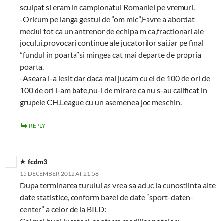
scuipat si eram in campionatul Romaniei pe vremuri.
-Oricum pe langa gestul de ”om mic”,Favre a abordat
meciul tot ca un antrenor de echipa mica,fractionari ale
jocului,provocari continue ale jucatorilor sai,iar pe final
”fundul in poarta”si mingea cat mai departe de propria
poarta.
-Aseara i-a iesit dar daca mai jucam cu ei de 100 de ori de
100 de ori i-am bate,nu-i de mirare ca nu s-au calificat in
grupele CH.League cu un asemenea joc meschin.
REPLY
fcdm3
15 DECEMBER 2012 AT 21:58
Dupa terminarea turului as vrea sa aduc la cunostiinta alte
date statistice, conform bazei de date “sport-daten-
center” a celor de la BILD:
Cei mai buni jucatori, conform mediilor notelor: