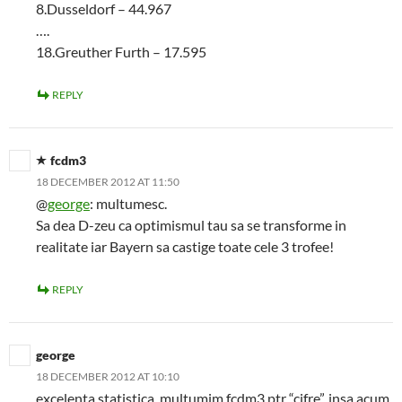
8.Dusseldorf – 44.967
….
18.Greuther Furth – 17.595
REPLY
fcdm3
18 DECEMBER 2012 AT 11:50
@
george
: multumesc.
Sa dea D-zeu ca optimismul tau sa se transforme in
realitate iar Bayern sa castige toate cele 3 trofee!
REPLY
george
18 DECEMBER 2012 AT 10:10
excelenta statistica, multumim fcdm3 ptr “cifre”, insa acum