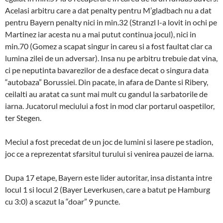
Acelasi arbitru care a dat penalty pentru M’gladbach nu a dat
pentru Bayern penalty nici in min.32 (Stranzl l-a lovit in ochi pe
Martinez iar acesta nu a mai putut continua jocul), nici in
min.70 (Gomez a scapat singur in careu si a fost faultat clar ca
lumina zilei de un adversar). Insa nu pe arbitru trebuie dat vina,
ci pe neputinta bavarezilor de a desface decat o singura data
“autobaza” Borussiei. Din pacate, in afara de Dante si Ribery,
ceilalti au aratat ca sunt mai mult cu gandul la sarbatorile de
iarna. Jucatorul meciului a fost in mod clar portarul oaspetilor,
ter Stegen.
Meciul a fost precedat de un joc de lumini si lasere pe stadion,
joc ce a reprezentat sfarsitul turului si venirea pauzei de iarna.
Dupa 17 etape, Bayern este lider autoritar, insa distanta intre
locul 1 si locul 2 (Bayer Leverkusen, care a batut pe Hamburg
cu 3:0) a scazut la “doar” 9 puncte.