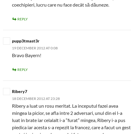
coechipieri, lucru care nu face decât să dăuneze.
REPLY
pupp3tmast3r
19 DECEMBER 2012 AT 0:08
Bravo Bayern!
REPLY
Ribery7
18 DECEMBER 2012 AT 23:28
Ribery a luat un rosu meritat. La inceputul fazei avea
mingea la picior, se afla intre 2 adversari, unul din ei l-a
luat in brate iar celalalt i-a “furat” mingea, Ribery i-a pus
piedica iar acesta s-a repezit la francez, care a facut un gest