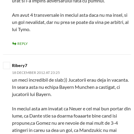
urat si i-a impins adversarului fata cu pumnul.
Am avut 4 transversale in meciul asta daca nu ma insel, si
un gol nevalidat, dar nu prea se poate da vina pe arbitri, al
lui Tymo.
REPLY
Ribery7
18 DECEMBER 2012 AT 23:25
un meci incredibil de slab:)) Jucatorii erau deja in vacanta.
In seara asta nu echipa Bayern Munchen a castigat, ci
jucatorii lui Bayern.
In meciul asta am invatat ca Neuer e cel mai bun portar din
lume, ca Dante stie sa doarma foaaarte bine cand isi
propune,ca Gomez nu are nevoie de mai mult de 3-4
atingeri in careu sa dea un gol, ca Mandzukic nu mai