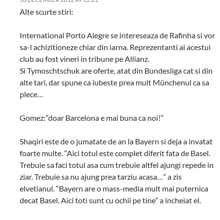
Alte scurte stiri:
International Porto Alegre se intereseaza de Rafinha si vor
sa-l achizitioneze chiar din iarna. Reprezentanti ai acestui
club au fost vineri in tribune pe Allianz.
Si Tymoschtschuk are oferte, atat din Bundesliga cat si din
alte tari, dar spune ca iubeste prea mult Münchenul ca sa
plece…
Gomez:”doar Barcelona e mai buna ca noi!”
Shaqiri este de o jumatate de an la Bayern si deja a invatat
foarte multe. “Aici totul este complet diferit fata de Basel.
Trebuie sa faci totul asa cum trebuie altfel ajungi repede in
ziar. Trebuie sa nu ajung prea tarziu acasa…” a zis
elvetianul. “Bayern are o mass-media mult mai puternica
decat Basel. Aici toti sunt cu ochii pe tine” a incheiat el.