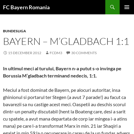
Skip
FC Bayern Romania
to
PRIMAR
content
MENU
BUNDESLIGA
BAYERN – M’GLADBACH 1:1
15 DECEMBER 2012
FCDM3
30 COMMENTS
In ultimul meci al turului, Bayern n-a putut s-o invinga pe
Borussia M’gladbach terminand nedecis, 1:1.
Meciul a fost dominat de Bayern, pe alocuri autoritar, insa
ghinionul si portarul ter Stegen (a avut 7 parade!) au facut ca
bavarezii sa nu castige acest meci. Oaspetii au deschis scorul
dintr-un penalty discutabil (hent la Boateng care, desi a sarit
cu spatele, a avut mana departata de corp iar mingea i-a atins
mana) pe care l-a transformat Marx in min. 21 iar Shaqiri a
egalat in min.59 la o recuperare in careu de la un fundas advers.