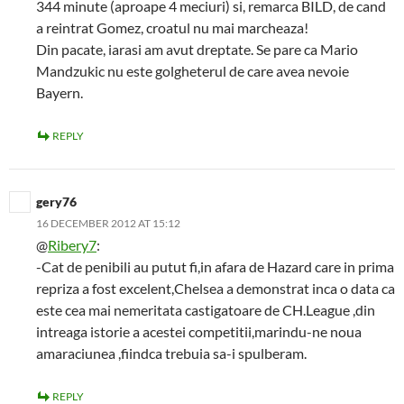
344 minute (aproape 4 meciuri) si, remarca BILD, de cand
a reintrat Gomez, croatul nu mai marcheaza!
Din pacate, iarasi am avut dreptate. Se pare ca Mario
Mandzukic nu este golgheterul de care avea nevoie
Bayern.
REPLY
gery76
16 DECEMBER 2012 AT 15:12
@
Ribery7
:
-Cat de penibili au putut fi,in afara de Hazard care in prima
repriza a fost excelent,Chelsea a demonstrat inca o data ca
este cea mai nemeritata castigatoare de CH.League ,din
intreaga istorie a acestei competitii,marindu-ne noua
amaraciunea ,fiindca trebuia sa-i spulberam.
REPLY