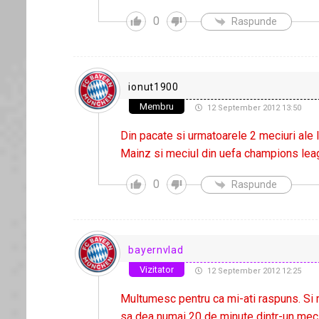
0
Raspunde
ionut1900
Membru
12 September 2012 13:50
Din pacate si urmatoarele 2 meciuri ale 
Mainz si meciul din uefa champions leag
0
Raspunde
bayernvlad
Vizitator
12 September 2012 12:25
Multumesc pentru ca mi-ati raspuns. Si m
sa dea numai 20 de minute dintr-un meci 