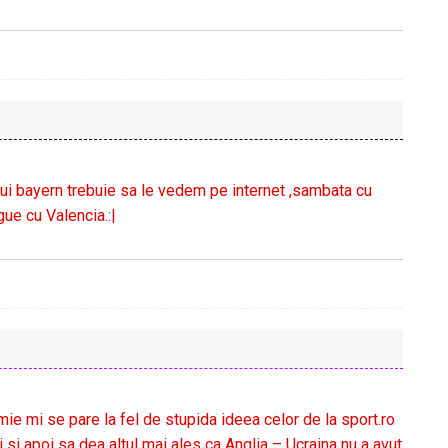
lui bayern trebuie sa le vedem pe internet ,sambata cu
ue cu Valencia.:|
ie mi se pare la fel de stupida ideea celor de la sport.ro
si apoi sa dea altul mai ales ca Anglia – Ucraina nu a avut