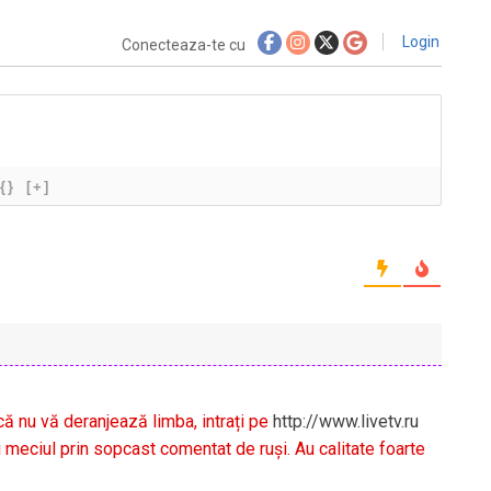
Login
Conecteaza-te cu
{}
[+]
că nu vă deranjează limba, intrați pe
http://www.livetv.ru
i meciul prin sopcast comentat de ruși. Au calitate foarte