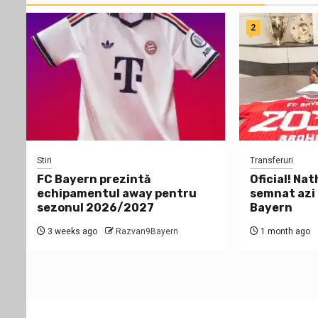
2
Stiri
Transferuri
FC Bayern prezintă
Oficial! Na
echipamentul away pentru
semnat azi
sezonul 2026/2027
Bayern
3 weeks ago
Razvan9Bayern
1 month ago