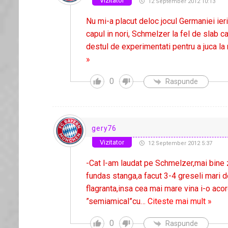
Vizitator
12 September 2012 10:13
Nu mi-a placut deloc jocul Germaniei ier
capul in nori, Schmelzer la fel de slab 
destul de experimentati pentru a juca la 
»
0
Raspunde
gery76
Vizitator
12 September 2012 5:37
-Cat l-am laudat pe Schmelzer,mai bine 
fundas stanga,a facut 3-4 greseli mari de
flagranta,insa cea mai mare vina i-o acor
”semiamical”cu
…
Citeste mai mult »
0
Raspunde