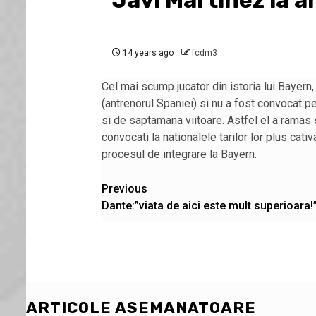
Javi Martinez la 
14 years ago
fcdm3
Cel mai scump jucator din istoria lui Bayern
(antrenorul Spaniei) si nu a fost convocat p
si de saptamana viitoare. Astfel el a ramas 
convocati la nationalele tarilor lor plus cati
procesul de integrare la Bayern.
Post
Previous
Dante:”viata de aici este mult superioara!
navigation
ARTICOLE ASEMANATOARE