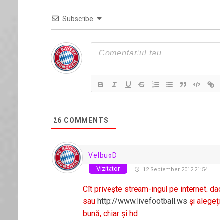
Subscribe
26
COMMENTS
VelbuoD
Vizitator
12 September 2012 21:54
Cît privește stream-ingul pe internet, da
sau
http://www.livefootball.ws
și alegeț
bună, chiar și hd.