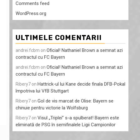
Comments feed
WordPress.org
ULTIMELE COMENTARII
Oficial! Nathaniel Brown a semnat azi
andrei.fcbm
on
contractul cu FC Bayern
Oficial! Nathaniel Brown a semnat azi
andrei.fcbm
on
contractul cu FC Bayern
Hattrick-ul lui Kane decide finala DFB-Pokal
Ribery7
on
împotriva lui VfB Stuttgart
Gol de vis marcat de Olise: Bayern se
Ribery7
on
chinuie pentru victorie la Wolfsburg
Visul „Triplei” s-a spulberat! Bayern este
Ribery7
on
eliminată de PSG în semifinalele Ligii Campionilor