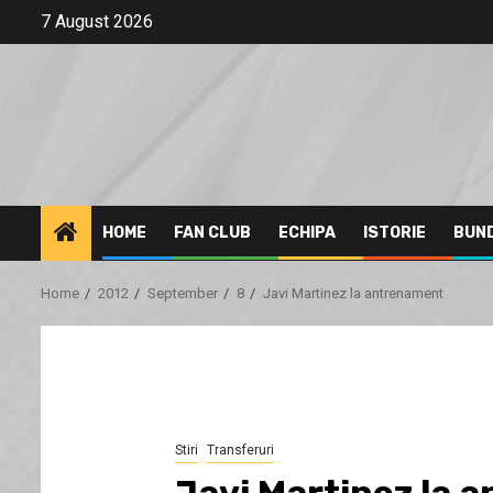
Skip
7 August 2026
to
content
HOME
FAN CLUB
ECHIPA
ISTORIE
BUN
Home
2012
September
8
Javi Martinez la antrenament
Stiri
Transferuri