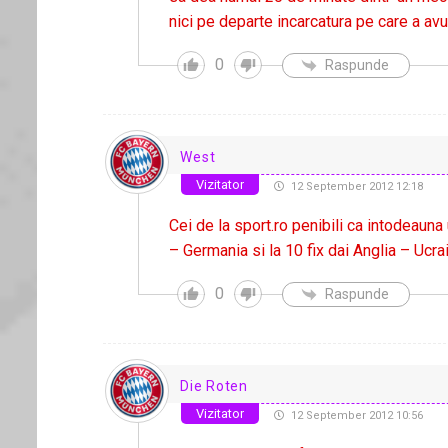
nici pe departe incarcatura pe care a av
0
Raspunde
West
Vizitator
12 September 2012 12:18
Cei de la sport.ro penibili ca intodeauna
– Germania si la 10 fix dai Anglia – Ucr
0
Raspunde
Die Roten
Vizitator
12 September 2012 10:56