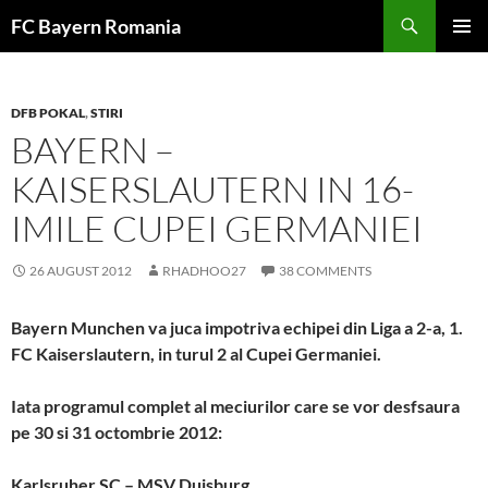
Skip
FC Bayern Romania
to
PRIMAR
content
MENU
DFB POKAL
,
STIRI
BAYERN –
KAISERSLAUTERN IN 16-
IMILE CUPEI GERMANIEI
26 AUGUST 2012
RHADHOO27
38 COMMENTS
Bayern Munchen va juca impotriva echipei din Liga a 2-a, 1.
FC Kaiserslautern, in turul 2 al Cupei Germaniei.
Iata programul complet al meciurilor care se vor desfsaura
pe 30 si 31 octombrie 2012:
Karlsruher SC – MSV Duisburg