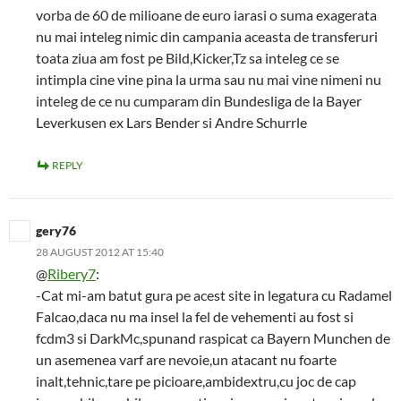
vorba de 60 de milioane de euro iarasi o suma exagerata
nu mai inteleg nimic din campania aceasta de transferuri
toata ziua am fost pe Bild,Kicker,Tz sa inteleg ce se
intimpla cine vine pina la urma sau nu mai vine nimeni nu
inteleg de ce nu cumparam din Bundesliga de la Bayer
Leverkusen ex Lars Bender si Andre Schurrle
REPLY
gery76
28 AUGUST 2012 AT 15:40
@
Ribery7
:
-Cat mi-am batut gura pe acest site in legatura cu Radamel
Falcao,daca nu ma insel la fel de vehementi au fost si
fcdm3 si DarkMc,spunand raspicat ca Bayern Munchen de
un asemenea varf are nevoie,un atacant nu foarte
inalt,tehnic,tare pe picioare,ambidextru,cu joc de cap