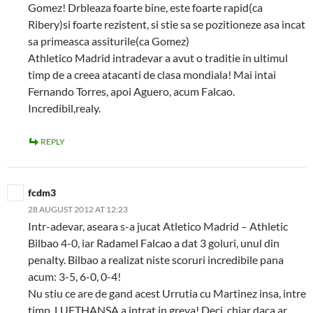
Gomez! Drbleaza foarte bine, este foarte rapid(ca
Ribery)si foarte rezistent, si stie sa se pozitioneze asa incat
sa primeasca assiturile(ca Gomez)
Athletico Madrid intradevar a avut o traditie in ultimul
timp de a creea atacanti de clasa mondiala! Mai intai
Fernando Torres, apoi Aguero, acum Falcao.
Incredibil,realy.
REPLY
fcdm3
28 AUGUST 2012 AT 12:23
Intr-adevar, aseara s-a jucat Atletico Madrid – Athletic
Bilbao 4-0, iar Radamel Falcao a dat 3 goluri, unul din
penalty. Bilbao a realizat niste scoruri incredibile pana
acum: 3-5, 6-0, 0-4!
Nu stiu ce are de gand acest Urrutia cu Martinez insa, intre
timp, LUFTHANSA a intrat in greva! Deci, chiar daca ar