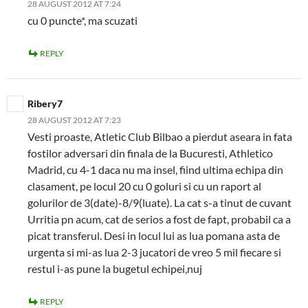
28 AUGUST 2012 AT 7:24
cu 0 puncte*, ma scuzati
REPLY
Ribery7
28 AUGUST 2012 AT 7:23
Vesti proaste, Atletic Club Bilbao a pierdut aseara in fata
fostilor adversari din finala de la Bucuresti, Athletico
Madrid, cu 4-1 daca nu ma insel, fiind ultima echipa din
clasament, pe locul 20 cu 0 goluri si cu un raport al
golurilor de 3(date)-8/9(luate). La cat s-a tinut de cuvant
Urritia pn acum, cat de serios a fost de fapt, probabil ca a
picat transferul. Desi in locul lui as lua pomana asta de
urgenta si mi-as lua 2-3 jucatori de vreo 5 mil fiecare si
restul i-as pune la bugetul echipei,nuj
REPLY