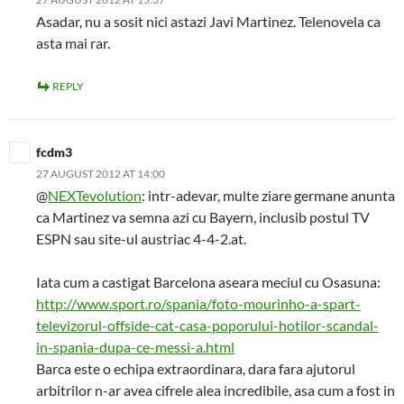
Asadar, nu a sosit nici astazi Javi Martinez. Telenovela ca
asta mai rar.
REPLY
fcdm3
27 AUGUST 2012 AT 14:00
@
NEXTevolution
: intr-adevar, multe ziare germane anunta
ca Martinez va semna azi cu Bayern, inclusib postul TV
ESPN sau site-ul austriac 4-4-2.at.
Iata cum a castigat Barcelona aseara meciul cu Osasuna:
http://www.sport.ro/spania/foto-mourinho-a-spart-
televizorul-offside-cat-casa-poporului-hotilor-scandal-
in-spania-dupa-ce-messi-a.html
Barca este o echipa extraordinara, dara fara ajutorul
arbitrilor n-ar avea cifrele alea incredibile, asa cum a fost in