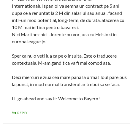
Internationalul spaniol va semna un contract pe 5 ani
dupa ce a renuntat la 2 M din salariul sau anual, facand
intr-un mod potential, long-term, de durata, afacerea cu
10 M mai ieftina pentru bavarezi.
Nici Martinez nici Llorente nu vor juca cu Helsinki in
europa league joi.
Sper ca nu o veti lua ca pe o insulta. Este o traducere
contextuala. M-am gandit ca va fi mai comod asa.
Deci miercuri e ziua cea mare pana la urma! Toul pare pus
la punct, in mod normal transferul ar trebui sa se faca.
I’ll go ahead and say it: Welcome to Bayern!
REPLY