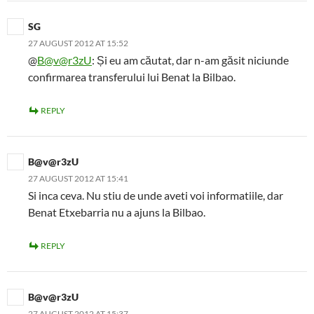
SG
27 AUGUST 2012 AT 15:52
@
B@v@r3zU
: Și eu am căutat, dar n-am găsit niciunde
confirmarea transferului lui Benat la Bilbao.
REPLY
B@v@r3zU
27 AUGUST 2012 AT 15:41
Si inca ceva. Nu stiu de unde aveti voi informatiile, dar
Benat Etxebarria nu a ajuns la Bilbao.
REPLY
B@v@r3zU
27 AUGUST 2012 AT 15:37