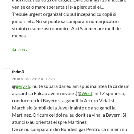
venise ca o mare speranta si s-a pierdut si el…
Trebuie urgent organizat clubul incepand cu copii si
juniorii etc. Nu se poate sa cumparam numai jucatori
straini cu sume astronomice. Aici Sammer are mult de
munca.
REPLY
fcdm3
28 AUGUST 2012 AT 19:28
@
gery76
: nu te supara dar eu am spus inaintea ta ca de un
atacant ca Falcao avem nevoie :)@
West
: in TZ spune ca,
conducerea lui Bayern s-a gandit la Arturo Vidal si
Marchisio (ambii de la Juve) inainte de a se gandi la
Martinez. Oricum cei doi nu au dorit sa vina la Bayern. Si
atunci s-au orientat ei spre Martinez.
De ce nu cumparam din Bundesliga? Pentru ca nimeni nu