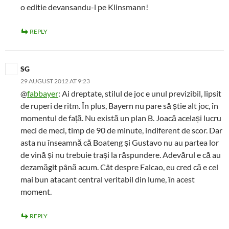
o editie devansandu-l pe Klinsmann!
REPLY
SG
29 AUGUST 2012 AT 9:23
@
fabbayer
: Ai dreptate, stilul de joc e unul previzibil, lipsit
de ruperi de ritm. În plus, Bayern nu pare să știe alt joc, în
momentul de față. Nu există un plan B. Joacă același lucru
meci de meci, timp de 90 de minute, indiferent de scor. Dar
asta nu înseamnă că Boateng și Gustavo nu au partea lor
de vină și nu trebuie trași la răspundere. Adevărul e că au
dezamăgit până acum. Cât despre Falcao, eu cred că e cel
mai bun atacant central veritabil din lume, în acest
moment.
REPLY