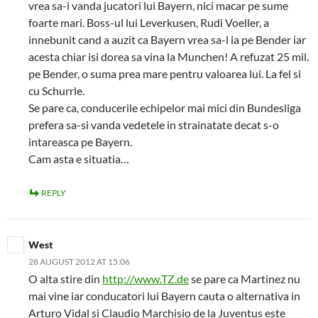
vrea sa-i vanda jucatori lui Bayern, nici macar pe sume
foarte mari. Boss-ul lui Leverkusen, Rudi Voeller, a
innebunit cand a auzit ca Bayern vrea sa-l ia pe Bender iar
acesta chiar isi dorea sa vina la Munchen! A refuzat 25 mil.
pe Bender, o suma prea mare pentru valoarea lui. La fel si
cu Schurrle.
Se pare ca, conducerile echipelor mai mici din Bundesliga
prefera sa-si vanda vedetele in strainatate decat s-o
intareasca pe Bayern.
Cam asta e situatia…
REPLY
West
28 AUGUST 2012 AT 15:06
O alta stire din
http://www.TZ.de
se pare ca Martinez nu
mai vine iar conducatori lui Bayern cauta o alternativa in
Arturo Vidal si Claudio Marchisio de la Juventus este