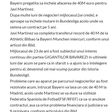
Bayern pregatita sa incheie afacerea de 40M euro pentru
Javi Martinez.
Dupa multe luni de negocieri mijlocasul,(se crede), e
aproape sa incheie mutare in Bundesliga acolo unde va
semna un contract pe 5 ani.
Javi Martinez va completa transferul record de 40 M de la
Athletic Bilbao la Bayern Munchen miercuri, conform unui
articol din Bild.
Mijlocasul de 23 de ani a fost subiectul unui interes
continuu din partea GIGANTILOR BAVAREZI in ultimele
luni dar acum se pare ca in sfarsit s-a ajuns la o intelegere
pentru el, devenind cel mai scump jucator din istoria
Bundesligii.
Probleme care au aparut pe parcursul negocierilor au fost
rezolvate acum, intrucat Bayern va lasa un cec de 40 M la
Madrid, acolo unde Martinez se va duce sa viziteze
Federatia Spaniola de Fotbal(FSF/RFEF) ca sa-si anuleze
contractul, asa ca orice problema financiara si judiciara va
fi rezolvata, conform articolului din Bild.