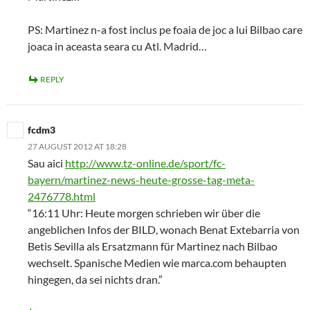
PS: Martinez n-a fost inclus pe foaia de joc a lui Bilbao care
joaca in aceasta seara cu Atl. Madrid…
REPLY
fcdm3
27 AUGUST 2012 AT 18:28
Sau aici
http://www.tz-online.de/sport/fc-
bayern/martinez-news-heute-grosse-tag-meta-
2476778.html
“16:11 Uhr: Heute morgen schrieben wir über die
angeblichen Infos der BILD, wonach Benat Extebarria von
Betis Sevilla als Ersatzmann für Martinez nach Bilbao
wechselt. Spanische Medien wie marca.com behaupten
hingegen, da sei nichts dran.”