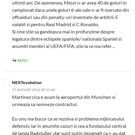
ultimii ani. De asemenea, Messi n-ar avea 40 de goluri in
campionat daca unele goluri d-ale sale n-ar fi marcate din
offsaiduri sau din penalty-uri inventate de arbitrii. E
valabil si pentru Real Madrid si C.Ronaldo.
Si cine stie sa gandeasca mai in profunzime despre
legatura dintre echipele spaniole/ nationala Spaniei si
anumiti membri ai UEFA/FIFA, stie la ce ma refer…
REPLY
NEXTevolution
27 AUGUST 2012 AT 13:46
Martinez cica e acum la aeroportul din Munchen si
urmeaza sa semneze contractul.
Eu unu ma bucur ca se rezolva si problema mijlocasului
defensiv, iar in anumite cazuri si cea a fundasului central
de langa Badstuber, dar sunt putin dezamgit ca s-au dat