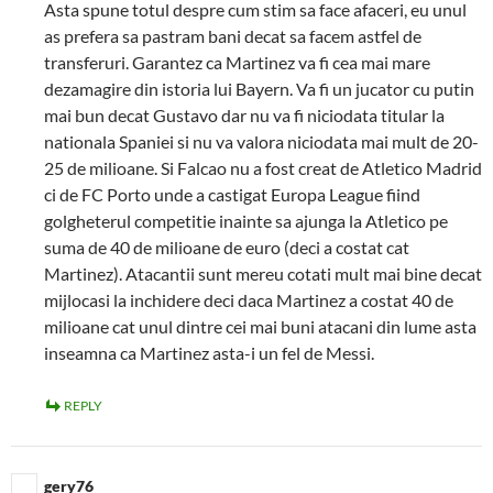
Asta spune totul despre cum stim sa face afaceri, eu unul
as prefera sa pastram bani decat sa facem astfel de
transferuri. Garantez ca Martinez va fi cea mai mare
dezamagire din istoria lui Bayern. Va fi un jucator cu putin
mai bun decat Gustavo dar nu va fi niciodata titular la
nationala Spaniei si nu va valora niciodata mai mult de 20-
25 de milioane. Si Falcao nu a fost creat de Atletico Madrid
ci de FC Porto unde a castigat Europa League fiind
golgheterul competitie inainte sa ajunga la Atletico pe
suma de 40 de milioane de euro (deci a costat cat
Martinez). Atacantii sunt mereu cotati mult mai bine decat
mijlocasi la inchidere deci daca Martinez a costat 40 de
milioane cat unul dintre cei mai buni atacani din lume asta
inseamna ca Martinez asta-i un fel de Messi.
REPLY
gery76