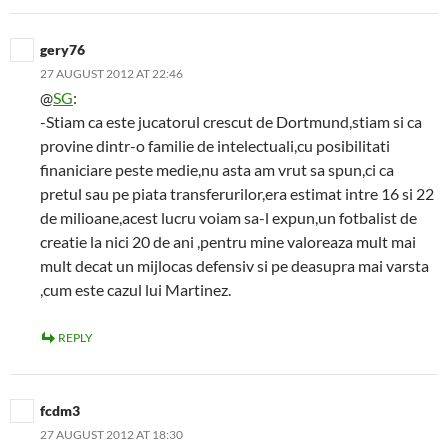
gery76
27 AUGUST 2012 AT 22:46
@
SG
:
-Stiam ca este jucatorul crescut de Dortmund,stiam si ca
provine dintr-o familie de intelectuali,cu posibilitati
finaniciare peste medie,nu asta am vrut sa spun,ci ca
pretul sau pe piata transferurilor,era estimat intre 16 si 22
de milioane,acest lucru voiam sa-l expun,un fotbalist de
creatie la nici 20 de ani ,pentru mine valoreaza mult mai
mult decat un mijlocas defensiv si pe deasupra mai varsta
,cum este cazul lui Martinez.
REPLY
fcdm3
27 AUGUST 2012 AT 18:30