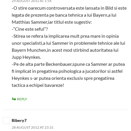
29 AUGUST 2012 AT 1:54
-O stire oarecum controversata este lansata in Bild si este
legata de prezenta pe banca tehnica a lui Bayern,a lui
Matthias Sammer,iar titlul este sugestiv:
-”Cine este seful”?
-Stirea se refera la implicarea mult prea mare in opinia
unor specialisti,a lui Sammer in problemele tehnice ale lui
Bayern Munchen,in acest mod stirbind autoritatea lui
Jupp Heynkes.
-Pe de alta parte Beckenbauer,spune ca Sammer ar putea
fi implicat in pregatirea psihologica a jucatorilor si astfel
Heynkes s-ar putea orienta exclusiv spre pregatirea
tactica a echipei bavareze!
REPLY
Ribery7
28 AUGUST 2012 AT 23:31