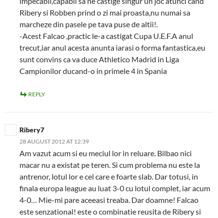
impecabil,capabil sa ne castige singur un joc atunci cand
Ribery si Robben prind o zi mai proasta,nu numai sa
marcheze din pasele pe tava puse de altii!.
-Acest Falcao ,practic le-a castigat Cupa U.E.F.A anul
trecut,iar anul acesta anunta iarasi o forma fantastica,eu
sunt convins ca va duce Athletico Madrid in Liga
Campionilor ducand-o in primele 4 in Spania
REPLY
Ribery7
28 AUGUST 2012 AT 12:39
Am vazut acum si eu meciul lor in reluare. Bilbao nici
macar nu a existat pe teren. Si cum problema nu este la
antrenor, lotul lor e cel care e foarte slab. Dar totusi, in
finala europa league au luat 3-0 cu lotul complet, iar acum
4-0… Mie-mi pare aceeasi treaba. Dar doamne! Falcao
este senzational! este o combinatie reusita de Ribery si