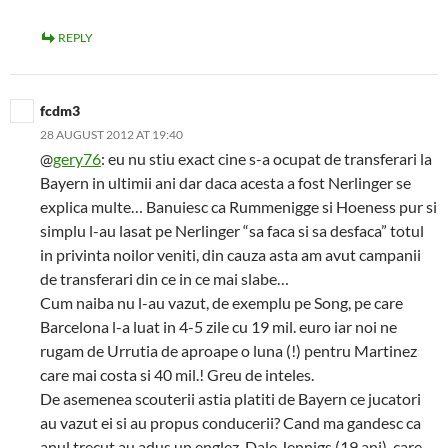
REPLY
fcdm3
28 AUGUST 2012 AT 19:40
@
gery76
: eu nu stiu exact cine s-a ocupat de transferari la
Bayern in ultimii ani dar daca acesta a fost Nerlinger se
explica multe… Banuiesc ca Rummenigge si Hoeness pur si
simplu l-au lasat pe Nerlinger “sa faca si sa desfaca” totul
in privinta noilor veniti, din cauza asta am avut campanii
de transferari din ce in ce mai slabe…
Cum naiba nu l-au vazut, de exemplu pe Song, pe care
Barcelona l-a luat in 4-5 zile cu 19 mil. euro iar noi ne
rugam de Urrutia de aproape o luna (!) pentru Martinez
care mai costa si 40 mil.! Greu de inteles.
De asemenea scouterii astia platiti de Bayern ce jucatori
au vazut ei si au propus conducerii? Cand ma gandesc ca
anul trecut au adus un englez, Dale Jennigs (19 ani), care