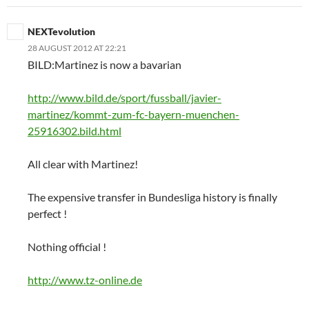
NEXTevolution
28 AUGUST 2012 AT 22:21
BILD:Martinez is now a bavarian
http://www.bild.de/sport/fussball/javier-
martinez/kommt-zum-fc-bayern-muenchen-
25916302.bild.html
All clear with Martinez!
The expensive transfer in Bundesliga history is finally
perfect !
Nothing official !
http://www.tz-online.de