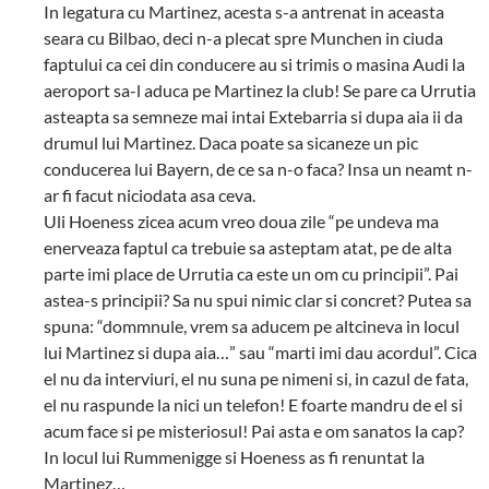
In legatura cu Martinez, acesta s-a antrenat in aceasta
seara cu Bilbao, deci n-a plecat spre Munchen in ciuda
faptului ca cei din conducere au si trimis o masina Audi la
aeroport sa-l aduca pe Martinez la club! Se pare ca Urrutia
asteapta sa semneze mai intai Extebarria si dupa aia ii da
drumul lui Martinez. Daca poate sa sicaneze un pic
conducerea lui Bayern, de ce sa n-o faca? Insa un neamt n-
ar fi facut niciodata asa ceva.
Uli Hoeness zicea acum vreo doua zile “pe undeva ma
enerveaza faptul ca trebuie sa asteptam atat, pe de alta
parte imi place de Urrutia ca este un om cu principii”. Pai
astea-s principii? Sa nu spui nimic clar si concret? Putea sa
spuna: “dommnule, vrem sa aducem pe altcineva in locul
lui Martinez si dupa aia…” sau “marti imi dau acordul”. Cica
el nu da interviuri, el nu suna pe nimeni si, in cazul de fata,
el nu raspunde la nici un telefon! E foarte mandru de el si
acum face si pe misteriosul! Pai asta e om sanatos la cap?
In locul lui Rummenigge si Hoeness as fi renuntat la
Martinez…