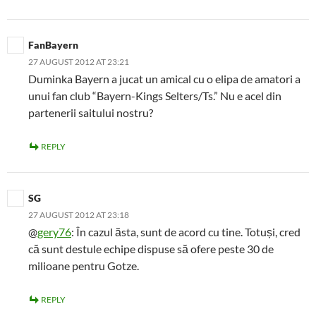
FanBayern
27 AUGUST 2012 AT 23:21
Duminka Bayern a jucat un amical cu o elipa de amatori a
unui fan club “Bayern-Kings Selters/Ts.” Nu e acel din
partenerii saitului nostru?
REPLY
SG
27 AUGUST 2012 AT 23:18
@
gery76
: În cazul ăsta, sunt de acord cu tine. Totuși, cred
că sunt destule echipe dispuse să ofere peste 30 de
milioane pentru Gotze.
REPLY