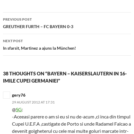
Post
PREVIOUS POST
navigation
GREUTHER FURTH – FC BAYERN 0-3
NEXT POST
In sfarsit, Martinez a ajuns la München!
38 THOUGHTS ON “BAYERN – KAISERSLAUTERN IN 16-
IMILE CUPEI GERMANIEI”
gery76
29 AUGUST 2012 AT 17:31
@
SG
:
-Aceeasi parere o am si eu si nu de-acum ,ci inca din timpul
Cupei U.E.F.A ,castigate de Porto si unde Radamel Falcao a
devenit golgheterul cu cele mai multe goluri marcate intr-