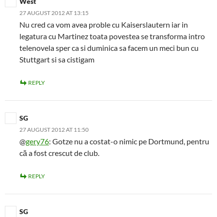
West
27 AUGUST 2012 AT 13:15
Nu cred ca vom avea proble cu Kaiserslautern iar in
legatura cu Martinez toata povestea se transforma intro
telenovela sper ca si duminica sa facem un meci bun cu
Stuttgart si sa cistigam
REPLY
SG
27 AUGUST 2012 AT 11:50
@
gery76
: Gotze nu a costat-o nimic pe Dortmund, pentru
că a fost crescut de club.
REPLY
SG