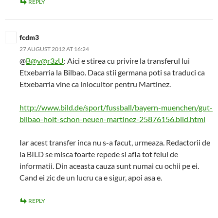
REPLY
fcdm3
27 AUGUST 2012 AT 16:24
@
B@v@r3zU
: Aici e stirea cu privire la transferul lui
Etxebarria la Bilbao. Daca stii germana poti sa traduci ca
Etxebarria vine ca inlocuitor pentru Martinez.
http://www.bild.de/sport/fussball/bayern-muenchen/gut-
bilbao-holt-schon-neuen-martinez-25876156.bild.html
Iar acest transfer inca nu s-a facut, urmeaza. Redactorii de
la BILD se misca foarte repede si afla tot felul de
informatii. Din aceasta cauza sunt numai cu ochii pe ei.
Cand ei zic de un lucru ca e sigur, apoi asa e.
REPLY