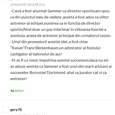
29 AUGUST 2012 AT 2:01
-Cand a fost anuntat Sammer ca director sportiv,am spus
ca din punctul meu de vedere ,acesta a fost adus ca viitor
antrenor al echipei,numirea sa in functia de director
sportiv,fiind doar un pas interimar in viitoarea functie a
acestuia ,aceea de antrenor principal din urmatorul sezon.
-Unul din promotorii acestei idei ,a fost chiar
”Kaiser”Franz Beckenbauer,un admirator al fostului
castigator al balonului de aur!
-N-as fi cu nimic impotriva acestei succesiuni,daca nu mi-
as aduce aminte ca Sammer a fost unul din marii artizani ai
succeselor Borussiei Dortmund ,atat ca jucator cat si ca
antrenor!
REPLY
gery76