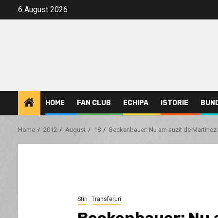
Skip
6 August 2026
to
content
HOME
FAN CLUB
ECHIPA
ISTORIE
BUN
Home
2012
August
18
Beckenbauer: Nu am auzit de Martinez
Stiri
Transferuri