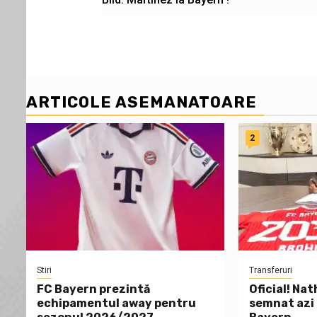
navigation
ARTICOLE ASEMANATOARE
2
Stiri
Transferuri
FC Bayern prezintă
Oficial! Na
echipamentul away pentru
semnat azi