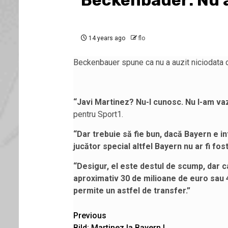
Beckenbauer: Nu a
14 years ago
flo
Beckenbauer spune ca nu a auzit niciodata de
“Javi Martinez? Nu-l cunosc. Nu l-am vaz
pentru Sport1.
“Dar trebuie să fie bun, dacă Bayern e in
jucător special altfel Bayern nu ar fi fost
“Desigur, el este destul de scump, dar 
aproximativ 30 de milioane de euro sau 
permite un astfel de transfer.”
Post
Previous
Bild: Martinez la Bayern !