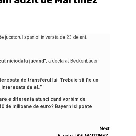
m auzit de Martinez
 jucatorul spaniol in varsta de 23 de ani.
ut niciodata jucand”
, a declarat Beckenbauer
teresata de transferul lui. Trebuie să fie un
 interesata de el..”
care e diferenta atunci cand vorbim de
40 de milioane de euro? Bayern isi poate
Next
El este JAVI MARTINEZ!