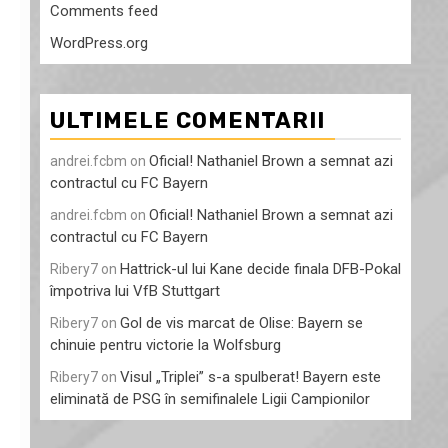
Comments feed
WordPress.org
ULTIMELE COMENTARII
Oficial! Nathaniel Brown a semnat azi
andrei.fcbm
on
contractul cu FC Bayern
Oficial! Nathaniel Brown a semnat azi
andrei.fcbm
on
contractul cu FC Bayern
Hattrick-ul lui Kane decide finala DFB-Pokal
Ribery7
on
împotriva lui VfB Stuttgart
Gol de vis marcat de Olise: Bayern se
Ribery7
on
chinuie pentru victorie la Wolfsburg
Visul „Triplei” s-a spulberat! Bayern este
Ribery7
on
eliminată de PSG în semifinalele Ligii Campionilor