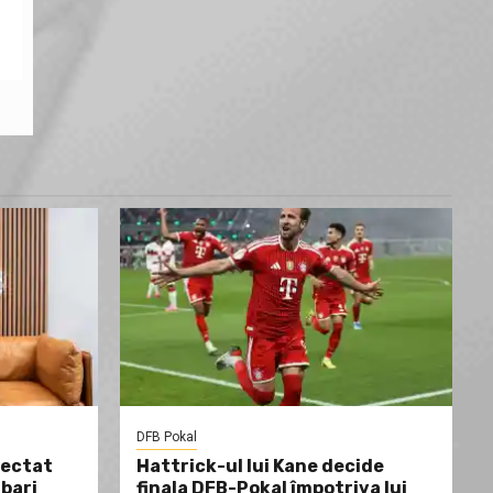
DFB Pokal
fectat
Hattrick-ul lui Kane decide
ibari
finala DFB-Pokal împotriva lui