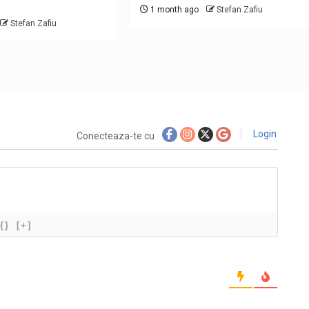
1 month ago
Stefan Zafiu
Stefan Zafiu
Login
Conecteaza-te cu
{}
[+]