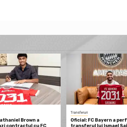
Transferuri
Nathaniel Brown a
Oficial: FC Bayern a per
zi contractul cu FC
transferul lui Ismael Sa