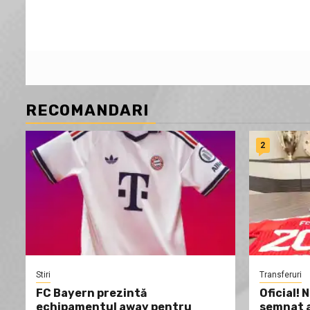
RECOMANDARI
2
Stiri
Transferuri
FC Bayern prezintă
Oficial! 
echipamentul away pentru
semnat a