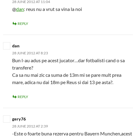
28 JUNE 2012 AT 11:04
@
dan
: reus nu a vrut sa vina la noi
REPLY
dan
28 JUNE 2012 AT 8:23
Bun l-au adus pe acest jucator…dar fotbalisti cand o sa
transfere?
Ca sa nu mai zic ca suma de 13m mi se pare mult prea
mare, adica nu dai 18m pe Reus si dai 13 pe asta?.
REPLY
gery76
28 JUNE 2012 AT 2:39
-Este o foarte buna rezerva pentru Bayern Munchen,acest