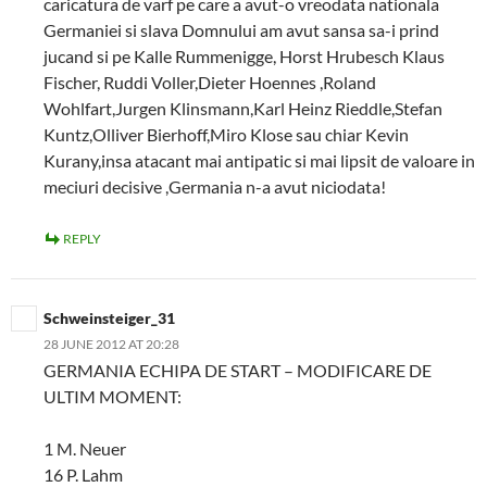
caricatura de varf pe care a avut-o vreodata nationala
Germaniei si slava Domnului am avut sansa sa-i prind
jucand si pe Kalle Rummenigge, Horst Hrubesch Klaus
Fischer, Ruddi Voller,Dieter Hoennes ,Roland
Wohlfart,Jurgen Klinsmann,Karl Heinz Rieddle,Stefan
Kuntz,Olliver Bierhoff,Miro Klose sau chiar Kevin
Kurany,insa atacant mai antipatic si mai lipsit de valoare in
meciuri decisive ,Germania n-a avut niciodata!
REPLY
Schweinsteiger_31
28 JUNE 2012 AT 20:28
GERMANIA ECHIPA DE START – MODIFICARE DE
ULTIM MOMENT:
1 M. Neuer
16 P. Lahm