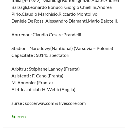
Italia [4-1-3-2] : Gianluigi Buffon,Ignazio Abate,Andrea
Barzagli,Leonardo Bonucci,Giorgio Chiellini,Andrea
Pirlo,Claudio Marchisio,Riccardo Montolivo
Daniele De Rossi,Alessandro Diamanti,Mario Balotelli.
Antrenor : Claudio Cesare Prandelli
Stadion : Narodowy(Nantional) (Varsovia – Polonia)
Capacitate : 58145 spectatori
Arbitru : Stéphane Lannoy (Franta)
Asistenti : F. Cano (Franta)
M. Annonier (Franta)
Al 4-lea oficial : H. Webb (Anglia)
surse : soccerway.com & livescore.com
REPLY