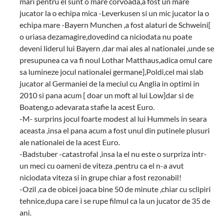
mari pentru el sunt o mare corvoada,a fost un mare
jucator la o echipa mica -Leverkusen si un mic jucator la o
echipa mare -Bayern Munchen ,a fost alaturi de Schweini[
o uriasa dezamagire,dovedind ca niciodata nu poate
deveni liderul lui Bayern ,dar mai ales al nationalei ,unde se
presupunea ca va fi noul Lothar Matthaus,adica omul care
sa lumineze jocul nationalei germane],Poldi,cel mai slab
jucator al Germaniei de la meciul cu Anglia in optimi in
2010 si pana acum [ doar un moft al lui Low]dar si de
Boateng,o adevarata stafie la acest Euro.
-M- surprins jocul foarte modest al lui Hummels in seara
aceasta ,insa el pana acum a fost unul din putinele plusuri
ale nationalei de la acest Euro.
-Badstuber -catastrofal ,insa la el nu este o surpriza intr-
un meci cu oameni de viteza ,pentru ca el n-a avut
niciodata viteza si in grupe chiar a fost rezonabil!
-Ozil ,ca de obicei joaca bine 50 de minute ,chiar cu sclipiri
tehnice,dupa care i se rupe filmul ca la un jucator de 35 de
ani.