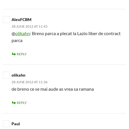
AlexFCBM
28 JUNE 2012 AT 11:45
@
olikahn
: Breno parca a plecat la Lazio liber de contract
parca
REPLY
olikahn
28 JUNE 2012 AT 11:36
de breno ce se mai aude as vrea sa ramana
REPLY
Paul