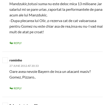
Mandzukic,totusi suma nu este deloc mica 13 milioane ,iar
salariul mi se pare urias ,raportat la performantele de pana
acum ale lui Manzdukic.
-Dupa plecarea lui Olic ,o rezerva cat de cat valoaroasa
pentru Gomez nu este chiar asa de rea,insa eu nu-l vad mai
mult de atat pe croat!
REPLY
rominho
27 JUNE 2012 AT 20:33
Oare avea nevoie Bayern de inca un atacant masiv?
Gomez, Pizzaro..
REPLY