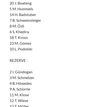
20 J. Boateng
5 M. Hummels
14 H. Badstuber
7 B. Schweinsteiger
8 M. Özil
6 S. Khedira
18 T. Kroos
23 M. Gómez
10 L. Podolski
REZERVE :
2 I. Gündogan
3 M. Schmelzer
4 B. Höwedes
9 A. Schürrle
11 M. Klose
12 T. Wiese
13 T. Müller