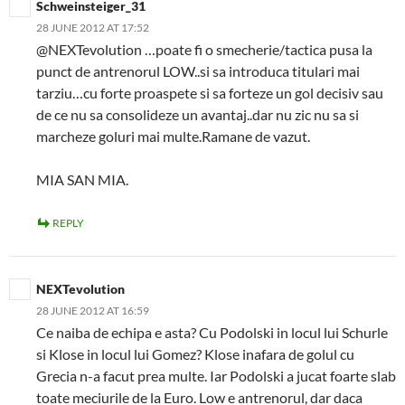
Schweinsteiger_31
28 JUNE 2012 AT 17:52
@NEXTevolution …poate fi o smecherie/tactica pusa la
punct de antrenorul LOW..si sa introduca titulari mai
tarziu…cu forte proaspete si sa forteze un gol decisiv sau
de ce nu sa consolideze un avantaj..dar nu zic nu sa si
marcheze goluri mai multe.Ramane de vazut.
MIA SAN MIA.
REPLY
NEXTevolution
28 JUNE 2012 AT 16:59
Ce naiba de echipa e asta? Cu Podolski in locul lui Schurle
si Klose in locul lui Gomez? Klose inafara de golul cu
Grecia n-a facut prea multe. Iar Podolski a jucat foarte slab
toate meciurile de la Euro. Low e antrenorul, dar daca