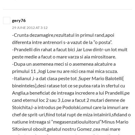
gery76
29 JUNE 2012 AT 3:12
-Crunta dezamagire,rezultatul in primul rand,apoi
diferenta intre antrenori s-a vazut de la ”o posta”.
-Prandelli din rahat a facut bici ,iar Low dintr-un lot mult
peste medie a facut o mare varza si aia mirositoare.
-Dupa un asemenea meci si o asemenea alcatuire a
primului 11 ,Jogi Low nu are nici cea mai mica scuza.
-Italianul ,i-a dat clasa peste tot ,Super Mario Balotelli[
bineinteles],desi ratase tot ce se putea rata in sfertul cu
Anglia,a beneficiat de intreaga incredere a lui Prandelli,pe
cand eternul loc 2 sau 3 ,Low a facut 2 mutari demne de
Stoichita,l-a introdus pe Podolski,omul care la imnuri are
chef de sprit-uri,fiind total rupt de miza intalnirii,sfidand o
natiune intreaga si ”megasenzatiouluitorul”Minus Mario
Sifonierul obosit,gelatul nostru Gomez ,cea mai mare