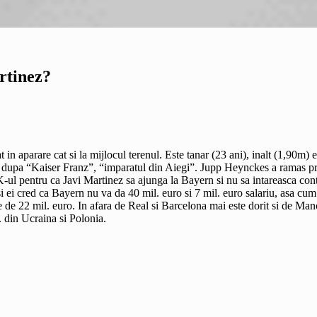
artinez?
 in aparare cat si la mijlocul terenul. Este tanar (23 ani), inalt (1,90m) e
sai, dupa “Kaiser Franz”, “imparatul din Aiegi”. Jupp Heynckes a ramas p
K-ul pentru ca Javi Martinez sa ajunga la Bayern si nu sa intareasca co
si ei cred ca Bayern nu va da 40 mil. euro si 7 mil. euro salariu, asa cu
2 mil. euro. In afara de Real si Barcelona mai este dorit si de Manc
. din Ucraina si Polonia.