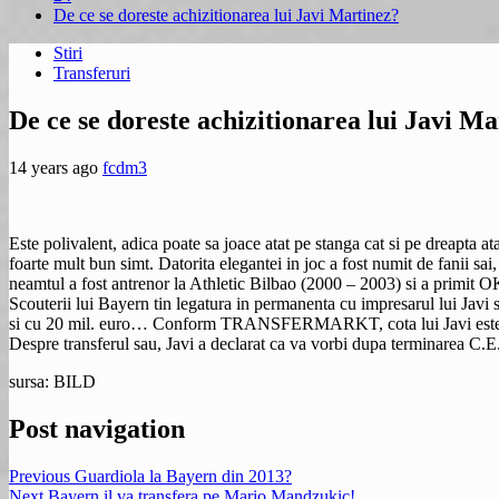
De ce se doreste achizitionarea lui Javi Martinez?
Stiri
Transferuri
De ce se doreste achizitionarea lui Javi M
14 years ago
fcdm3
Este polivalent, adica poate sa joace atat pe stanga cat si pe dreapta atat
foarte mult bun simt. Datorita elegantei in joc a fost numit de fanii 
neamtul a fost antrenor la Athletic Bilbao (2000 – 2003) si a primit O
Scouterii lui Bayern tin legatura in permanenta cu impresarul lui Javi 
si cu 20 mil. euro… Conform TRANSFERMARKT, cota lui Javi este de 2
Despre transferul sau, Javi a declarat ca va vorbi dupa terminarea C.E
sursa: BILD
Post navigation
Previous
Guardiola la Bayern din 2013?
Next
Bayern il va transfera pe Mario Mandzukic!