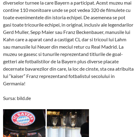
diverselor turnee la care Bayern a participat. Acest muzeu mai
contine 110 monitoare unde se pot vedea 320 de filmulete cu
toate evenimentele din istoria echipei. De asemenea se pot
gasi toate tricourile echipei, in original, inclusiv ale legendarilor
Gerd Muller, Sepp Maier sau Franz Beckenbauer, manusile lui
Kahn care a aparat cand a castigat CL dar si tricoul lui Lahm
sau manusile lui Neuer din meciul retur cu Real Madrid. La
muzeu se gasesc si tunurile reprezentand titlurile de goal-
getteri ale fotbalistilor de la Bayern plus diverse placate
decernate bavarezilor din care, la loc de cinste, sta cea atribuita
lui “kaiser” Franz reprezentand fotbalistul secolului in
Germania!
Sursa: bild.de