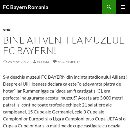
Skip
FC Bayern Romania
to
PRIMAR
content
MENU
STIRI
BINE ATI VENIT LA MUZEUL
FC BAYERN!
25 MAY 2012
FCDM3
4 COMMENTS
S-a deschis muzeul FC BAYERN din incinta stadionului Allianz!
Despre el Uli Hoeness declara ca este “o adevarata piatra de
hotar” iar Rummenigge ca “daca am fi castigat si CL era
perfecta inaugurarea acestui muzeu!”. Acesta are 3.000 metri
patrati si contine toate trofeele echipei: 21 salatiere ale
campioanei, 15 Cupe ale Germaniei, cele 3 Cupe ale
Campionilor Europei si o Liga a Campionilor, o Cupa UEFA si o
Cupa a Cupelor dar si o multime de cupe castigate cu ocazia