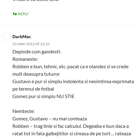
REPLY
DarkMac
25 MAY 2012 AT 23:31
Depinde cum gandesti:
Romaneste:
Robben e bun, tehnic, etc. pacat ca e olandez si se crede
mult deasupra tuturor
Gustavo e pur si simplu indolenta si nesimtirea exprimata
pe terenul de fotbal
Gomez pur si simplu NU STIE
Nemteste:
Gomez, Gustavo – nu mai conteaza
Robben – trag linie si fac calculul. Degeaba e bun daca a
ratat tot in fata galbejitilor si cireasa de pe tort… rateaza