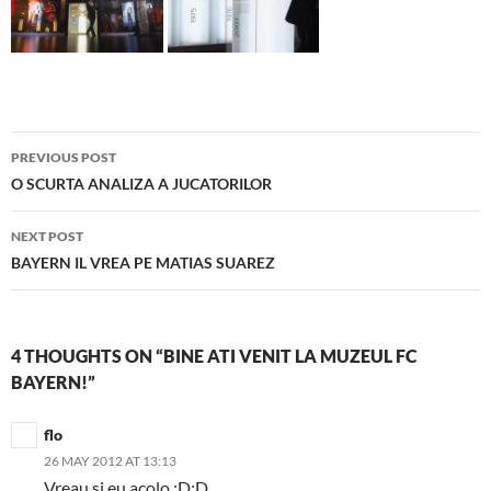
Post
PREVIOUS POST
navigation
O SCURTA ANALIZA A JUCATORILOR
NEXT POST
BAYERN IL VREA PE MATIAS SUAREZ
4 THOUGHTS ON “BINE ATI VENIT LA MUZEUL FC
BAYERN!”
flo
26 MAY 2012 AT 13:13
Vreau si eu acolo :D:D