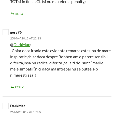
TOT si in finala CL (si nu ma refer la penalty)
REPLY
gery76
25 MAY 2012 AT 22:13
@
DarkMac
:
-Chiar daca ironia este evidenta,remarca este una de mare
inspiratie,chiar daca despre Robben am o parere sensibil
diferita,insa nu radical diferita ,ceilalti doi sunt ”marile
mele simpatii”,nici daca ma intrebai nu se putea s-o
nimeresti asa!!
REPLY
DarkMac
25 MAY 2012 AT 19:05