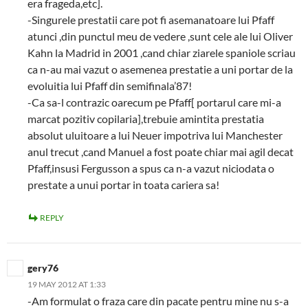
era frageda,etc].
-Singurele prestatii care pot fi asemanatoare lui Pfaff
atunci ,din punctul meu de vedere ,sunt cele ale lui Oliver
Kahn la Madrid in 2001 ,cand chiar ziarele spaniole scriau
ca n-au mai vazut o asemenea prestatie a uni portar de la
evoluitia lui Pfaff din semifinala’87!
-Ca sa-l contrazic oarecum pe Pfaff[ portarul care mi-a
marcat pozitiv copilaria],trebuie amintita prestatia
absolut uluitoare a lui Neuer impotriva lui Manchester
anul trecut ,cand Manuel a fost poate chiar mai agil decat
Pfaff,insusi Fergusson a spus ca n-a vazut niciodata o
prestate a unui portar in toata cariera sa!
REPLY
gery76
19 MAY 2012 AT 1:33
-Am formulat o fraza care din pacate pentru mine nu s-a