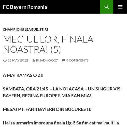
Skip
FC Bayern Romania
to
PRIMAR
content
MENU
CHAMPIONS LEAGUE
,
STIRI
MECIUL LOR, FINALA
NOASTRA! (5)
18 MAY 2012
RHADHOO27
8 COMMENTS
A MAI RAMAS O ZI!
SAMBATA, ORA 21:45 – LA NOI ACASA – UN SINGUR VIS:
BAYERN, REGINA EUROPEI! MIA SAN MIA!
MESAJ PT. FANII BAYERN DIN BUCURESTI:
Hai sa urmarim impreuna finala Ligii! Sa fim cat mai multi la