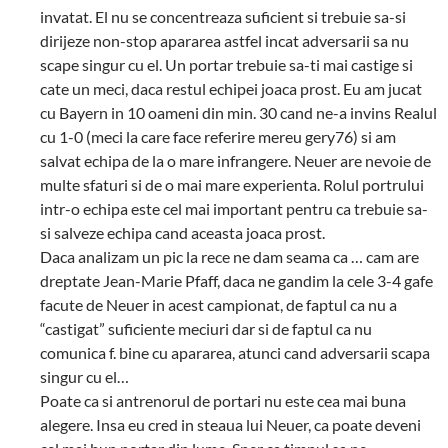
invatat. El nu se concentreaza suficient si trebuie sa-si
dirijeze non-stop apararea astfel incat adversarii sa nu
scape singur cu el. Un portar trebuie sa-ti mai castige si
cate un meci, daca restul echipei joaca prost. Eu am jucat
cu Bayern in 10 oameni din min. 30 cand ne-a invins Realul
cu 1-0 (meci la care face referire mereu gery76) si am
salvat echipa de la o mare infrangere. Neuer are nevoie de
multe sfaturi si de o mai mare experienta. Rolul portrului
intr-o echipa este cel mai important pentru ca trebuie sa-
si salveze echipa cand aceasta joaca prost.
Daca analizam un pic la rece ne dam seama ca … cam are
dreptate Jean-Marie Pfaff, daca ne gandim la cele 3-4 gafe
facute de Neuer in acest campionat, de faptul ca nu a
“castigat” suficiente meciuri dar si de faptul ca nu
comunica f. bine cu apararea, atunci cand adversarii scapa
singur cu el…
Poate ca si antrenorul de portari nu este cea mai buna
alegere. Insa eu cred in steaua lui Neuer, ca poate deveni