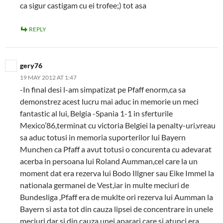
ca sigur castigam cu ei trofee;) tot asa
REPLY
gery76
19 MAY 2012 AT 1:47
-In final desi l-am simpatizat pe Pfaff enorm,ca sa
demonstrez acest lucru mai aduc in memorie un meci
fantastic al lui, Belgia -Spania 1-1 in sferturile
Mexico’86,terminat cu victoria Belgiei la penalty-uri,vreau
sa aduc totusi in memoria suporterilor lui Bayern
Munchen ca Pfaff a avut totusi o concurenta cu adevarat
acerba in persoana lui Roland Aumman,cel care la un
moment dat era rezerva lui Bodo Illgner sau Eike Immel la
nationala germanei de Vest,iar in multe meciuri de
Bundesliga ,Pfaff era de muklte ori rezerva lui Aumman la
Bayern si asta tot din cauza lipsei de concentrare in unele
meciuri dar si din cauza unei aparari care si atunci era