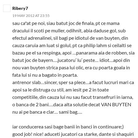
Ribery7
19 MAY 2012 AT 23:55
sau ca*at pe noi, siau batut joc de finala, pt ce mama
dracului il scoti pe muller, odihnit, abia daduse gol, sub
efectul adrenalinei, sil bagi pe idiotul de van buyten, din
cauza caruia am luat si golul, pt ca philip lahm si ceilalti se
bazau pe el sa respinga, apoi …panarama aia de robben, sia
batut joc de bayern….jucatoru’ lu’ peste… idiot…apoi din
nou van buyten strica pasa lui olic, era cu poarta goala in
fata lui si nu a bagato in poarta.
antrenor slab…sincer, sper sa plece…a facut lucruri mari ca
apoi sa le distruga cu stil, am iesit pe 2 in toate
competitiile, din cauza lui nu sau facut transefruri in iarna,
o banca de 2 bani….daca alta solutie decat VAN BUYTEN
nu ai pe banca e clar… sami bag….
iar conducerea sasi bage banii in banci in continuare;)
good job! nice! aduceti jucatori ca starke, dante si shaquiri