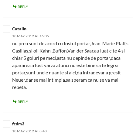
REPLY
Catalin
18 MAY 2012 AT 16:05
nu prea sunt de acord cu fostul portar,Jean-Marie Pfaff,si
Casilias,si oli Kahn ,Buffon,Van der Saar.au luat cite 4 si
chiar 5 goluri pe meci,asta nu depinde de portar,daca
apararea a fost varza atunci nu este bine sa te legi si
portar,sunt unele nuante si aici,da intradevar a gresit
Neuer,dar se mai intimpla,sa speram ca nu se va mai
repeta.
REPLY
fcdm3
18 MAY 2012 AT 8:48