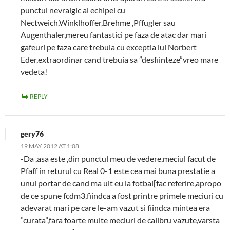
punctul nevralgic al echipei cu
Nectweich,Winklhoffer,Brehme ,Pffugler sau
Augenthaler,mereu fantastici pe faza de atac dar mari
gafeuri pe faza care trebuia cu exceptia lui Norbert
Eder,extraordinar cand trebuia sa ”desfiinteze”vreo mare
vedeta!
REPLY
gery76
19 MAY 2012 AT 1:08
-Da ,asa este ,din punctul meu de vedere,meciul facut de
Pfaff in returul cu Real 0-1 este cea mai buna prestatie a
unui portar de cand ma uit eu la fotbal[fac referire,apropo
de ce spune fcdm3,fiindca a fost printre primele meciuri cu
adevarat mari pe care le-am vazut si fiindca mintea era
”curata”,fara foarte multe meciuri de calibru vazute,varsta