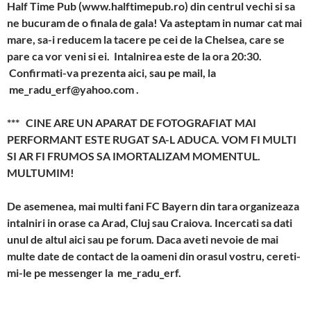
Half Time Pub (www.halftimepub.ro) din centrul vechi si sa
ne bucuram de o finala de gala! Va asteptam in numar cat mai
mare, sa-i reducem la tacere pe cei de la Chelsea, care se
pare ca vor veni si ei. Intalnirea este de la ora 20:30.
Confirmati-va prezenta aici, sau pe mail, la
me_radu_erf@yahoo.com .
*** CINE ARE UN APARAT DE FOTOGRAFIAT MAI
PERFORMANT ESTE RUGAT SA-L ADUCA. VOM FI MULTI
SI AR FI FRUMOS SA IMORTALIZAM MOMENTUL.
MULTUMIM!
De asemenea, mai multi fani FC Bayern din tara organizeaza
intalniri in orase ca Arad, Cluj sau Craiova. Incercati sa dati
unul de altul aici sau pe forum. Daca aveti nevoie de mai
multe date de contact de la oameni din orasul vostru, cereti-
mi-le pe messenger la me_radu_erf.