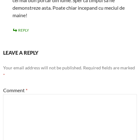
cel mai bun portar din lume. Sper ca timpul sa ne
demonstreze asta. Poate chiar incepand cu meciul de
maine!
REPLY
LEAVE A REPLY
Your email address will not be published.
Required fields are marked
*
Comment
*