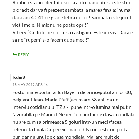
Robben s-a accidentat usor la antrenamente si este si un
pic racit dar va fi prezent sambata la marea finala:”numai
daca am 40-41 de grade febra nu joc! Sambata este jocul
vietii mele! Nimic nu ne poate opri!”
Ribery:”Cu totii ne dorim sa castigam! Este un vis! Daca e
sa ne “rupem” s-o facem dupa meci!”
REPLY
fcdm3
18 MAY 2012 AT 8:46
Fostul mare portar al lui Bayern de la inceputul anilor 80,
belgianul Jean-Marie Pfaff (acum are 58 ani) da un
interviu cotidianului TZ si-l pune intr-o lumina mai putin
favorabila pe Manuel Neuer: “un portar de clasa mondiala
nu are cum sa primeasca 5 goluri intr-un meci (facea
referire la finala Cupei Germaniei). Neuer este un portar
bun dar nu unul de clasa mondiala. Mai are mult de