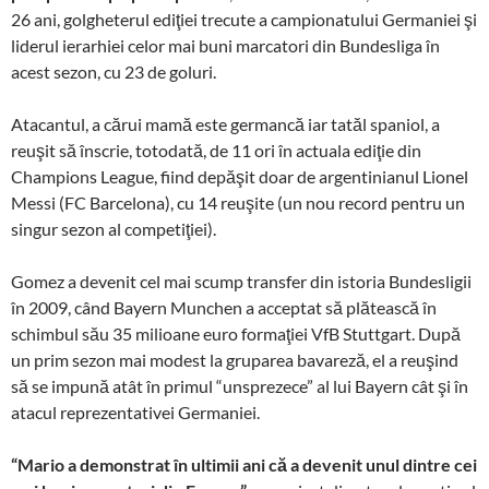
26 ani, golgheterul ediţiei trecute a campionatului Germaniei şi
liderul ierarhiei celor mai buni marcatori din Bundesliga în
acest sezon, cu 23 de goluri.
Atacantul, a cărui mamă este germancă iar tatăl spaniol, a
reuşit să înscrie, totodată, de 11 ori în actuala ediţie din
Champions League, fiind depăşit doar de argentinianul Lionel
Messi (FC Barcelona), cu 14 reuşite (un nou record pentru un
singur sezon al competiţiei).
Gomez a devenit cel mai scump transfer din istoria Bundesligii
în 2009, când Bayern Munchen a acceptat să plătească în
schimbul său 35 milioane euro formaţiei VfB Stuttgart. După
un prim sezon mai modest la gruparea bavareză, el a reuşind
să se impună atât în primul “unsprezece” al lui Bayern cât şi în
atacul reprezentativei Germaniei.
“Mario a demonstrat în ultimii ani că a devenit unul dintre cei