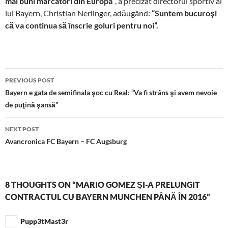
mai buni marcatori din Europa”
, a precizat directorul sportiv al
lui Bayern, Christian Nerlinger, adăugând:
“Suntem bucuroşi
că va continua să înscrie goluri pentru noi”.
Post
PREVIOUS POST
navigation
Bayern e gata de semifinala şoc cu Real: “Va fi strâns şi avem nevoie
de puţină şansă”
NEXT POST
Avancronica FC Bayern – FC Augsburg
8 THOUGHTS ON “MARIO GOMEZ ŞI-A PRELUNGIT
CONTRACTUL CU BAYERN MUNCHEN PÂNĂ ÎN 2016”
Pupp3tMast3r