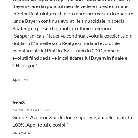
Bayern-care din punctul meu de vedere nu este cu nimic
inferior Real-ului ,decat intr-o oarecare masura in aparare
,unde Bayern continua evolutiile sinusoidale,in special
Boateng cu greseli flagrante in ultimele meciuri.
-Sa speram ca si Neuer va continua evolutia excelenta din
dubla cu Marseille si cu Real ,reannodand evolutiile
magnifice ale lui Pfaff in ’87 si Kahn in 2001,ambele
evolutii fiind decisive in calificarea lui Bayern in finalele
CH.League!
REPLY
fcdm3
5 APRIL 2012 AT 22:16
Gomez:”Avem nevoie de doua super zile, ambele jucate la
100%. Apoi totul e posibil.”
Subscriu.