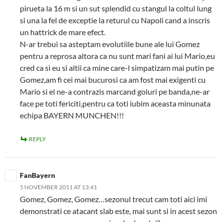
pirueta la 16 m si un sut splendid cu stangul la coltul lung
si una la fel de exceptie la returul cu Napoli cand a inscris
un hattrick de mare efect.
N-ar trebui sa asteptam evolutiile bune ale lui Gomez
pentru a reprosa altora ca nu sunt mari fani ai lui Mario,eu
cred ca si eu si altii ca mine care-l simpatizam mai putin pe
Gomez,am fi cei mai bucurosi ca am fost mai exigenti cu
Mario si el ne-a contrazis marcand goluri pe banda,ne-ar
face pe toti fericiti,pentru ca toti iubim aceasta minunata
echipa BAYERN MUNCHEN!!!
REPLY
FanBayern
5 NOVEMBER 2011 AT 13:41
Gomez, Gomez, Gomez…sezonul trecut cam toti aici imi
demonstrati ce atacant slab este, mai sunt si in acest sezon