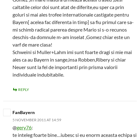
caltatile celor doi sunt atat de diferite,eu sper ca prin
goluri si mai ales trofee internationale castigate pentru
Bayern[ acelea fac diferenta in timp] sa fiu primul care sa-
mi schimb radical parerea despre Mario si s-o recunos
deschis-da domnule m-am inselat ,Gomez chiar este un
varf de mare clasa!
Schweini si Muller+Lahm imi sunt foarte dragi si mie mai
ales ca au Bayern in sange,insa Robben,Ribery si chiar
Neuer sunt la fel de importanti prin prisma valorii
individuale indubitabile.
REPLY
FanBayern
5 NOVEMBER 2011 AT 14:59
@
gery76
:
te inteleg foarte bine…iubesc si eu enorm aceasta echipa si