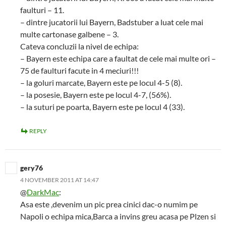
faulturi – 11.
– dintre jucatorii lui Bayern, Badstuber a luat cele mai
multe cartonase galbene – 3.
Cateva concluzii la nivel de echipa:
– Bayern este echipa care a faultat de cele mai multe ori –
75 de faulturi facute in 4 meciuri!!!
– la goluri marcate, Bayern este pe locul 4-5 (8).
– la posesie, Bayern este pe locul 4-7, (56%).
– la suturi pe poarta, Bayern este pe locul 4 (33).
REPLY
gery76
4 NOVEMBER 2011 AT 14:47
@
DarkMac
:
Asa este ,devenim un pic prea cinici dac-o numim pe
Napoli o echipa mica,Barca a invins greu acasa pe Plzen si