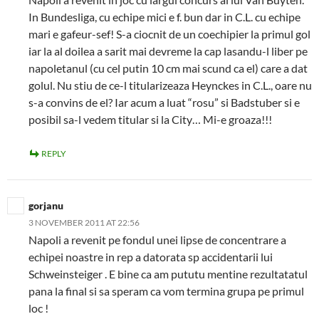
In Bundesliga, cu echipe mici e f. bun dar in C.L. cu echipe
mari e gafeur-sef! S-a ciocnit de un coechipier la primul gol
iar la al doilea a sarit mai devreme la cap lasandu-l liber pe
napoletanul (cu cel putin 10 cm mai scund ca el) care a dat
golul. Nu stiu de ce-l titularizeaza Heynckes in C.L., oare nu
s-a convins de el? Iar acum a luat “rosu” si Badstuber si e
posibil sa-l vedem titular si la City… Mi-e groaza!!!
REPLY
gorjanu
3 NOVEMBER 2011 AT 22:56
Napoli a revenit pe fondul unei lipse de concentrare a
echipei noastre in rep a datorata sp accidentarii lui
Schweinsteiger . E bine ca am pututu mentine rezultatatul
pana la final si sa speram ca vom termina grupa pe primul
loc !