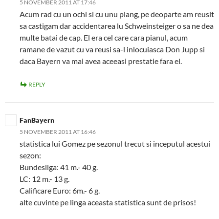
5 NOVEMBER 2011 AT 17:46
Acum rad cu un ochi si cu unu plang, pe deoparte am reusit
sa castigam dar accidentarea lu Schweinsteiger o sa ne dea
multe batai de cap. El era cel care cara pianul, acum
ramane de vazut cu va reusi sa-l inlocuiasca Don Jupp si
daca Bayern va mai avea aceeasi prestatie fara el.
REPLY
FanBayern
5 NOVEMBER 2011 AT 16:46
statistica lui Gomez pe sezonul trecut si inceputul acestui
sezon:
Bundesliga: 41 m.- 40 g.
LC: 12 m.- 13 g.
Calificare Euro: 6m.- 6 g.
alte cuvinte pe linga aceasta statistica sunt de prisos!