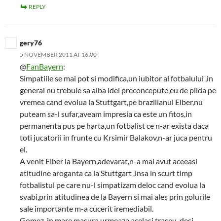
REPLY
gery76
5 NOVEMBER 2011 AT 16:00
@
FanBayern
:
Simpatiile se mai pot si modifica,un iubitor al fotbalului ,in
general nu trebuie sa aiba idei preconcepute,eu de pilda pe
vremea cand evolua la Stuttgart,pe brazilianul Elber,nu
puteam sa-l sufar,aveam impresia ca este un fitos,in
permanenta pus pe harta,un fotbalist ce n-ar exista daca
toti jucatorii in frunte cu Krsimir Balakov,n-ar juca pentru
el.
A venit Elber la Bayern,adevarat,n-a mai avut aceeasi
atitudine aroganta ca la Stuttgart ,insa in scurt timp
fotbalistul pe care nu-l simpatizam deloc cand evolua la
svabi,prin atitudinea de la Bayern si mai ales prin golurile
sale importante m-a cucerit iremediabil.
Gomez ,in mare masura urmeaza acelasi traseu ,desi