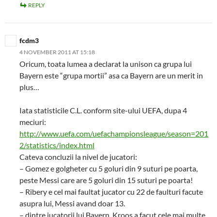
REPLY
fcdm3
4 NOVEMBER 2011 AT 15:18
Oricum, toata lumea a declarat la unison ca grupa lui
Bayern este “grupa mortii” asa ca Bayern are un merit in
plus…
Iata statisticile C.L. conform site-ului UEFA, dupa 4
meciuri:
http://www.uefa.com/uefachampionsleague/season=201
2/statistics/index.html
Cateva concluzii la nivel de jucatori:
– Gomez e golgheter cu 5 goluri din 9 suturi pe poarta,
peste Messi care are 5 goluri din 15 suturi pe poarta!
– Ribery e cel mai faultat jucator cu 22 de faulturi facute
asupra lui, Messi avand doar 13.
– dintre jucatorii lui Bayern, Kroos a facut cele mai multe