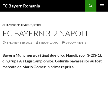
Skip
FC Bayern Romania
to
PRIMAR
content
MENU
CHAMPIONS LEAGUE
,
STIRI
FC BAYERN 3-2 NAPOLI
3 NOVEMBER 2011
STEFAN ZAFIU
24 COMMENTS
Bayern Munchen a câştigat duelul cu Napoli, scor 3-2(3-1),
din grupa A a Ligii Campionilor. Golurile bavarezilor au fost
marcate de Mario Gomez in prima repriza.