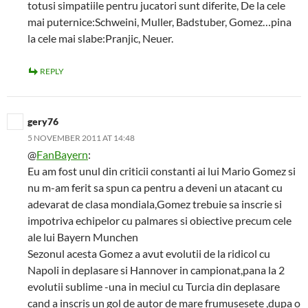
totusi simpatiile pentru jucatori sunt diferite, De la cele
mai puternice:Schweini, Muller, Badstuber, Gomez…pina
la cele mai slabe:Pranjic, Neuer.
REPLY
gery76
5 NOVEMBER 2011 AT 14:48
@
FanBayern
:
Eu am fost unul din criticii constanti ai lui Mario Gomez si
nu m-am ferit sa spun ca pentru a deveni un atacant cu
adevarat de clasa mondiala,Gomez trebuie sa inscrie si
impotriva echipelor cu palmares si obiective precum cele
ale lui Bayern Munchen
Sezonul acesta Gomez a avut evolutii de la ridicol cu
Napoli in deplasare si Hannover in campionat,pana la 2
evolutii sublime -una in meciul cu Turcia din deplasare
cand a inscris un gol de autor de mare frumusesete ,dupa o