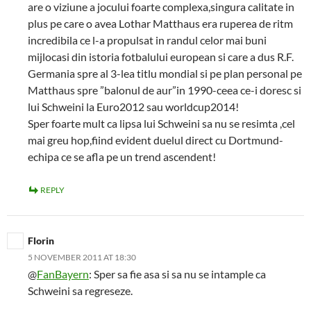
are o viziune a jocului foarte complexa,singura calitate in
plus pe care o avea Lothar Matthaus era ruperea de ritm
incredibila ce l-a propulsat in randul celor mai buni
mijlocasi din istoria fotbalului european si care a dus R.F.
Germania spre al 3-lea titlu mondial si pe plan personal pe
Matthaus spre ”balonul de aur”in 1990-ceea ce-i doresc si
lui Schweini la Euro2012 sau worldcup2014!
Sper foarte mult ca lipsa lui Schweini sa nu se resimta ,cel
mai greu hop,fiind evident duelul direct cu Dortmund-
echipa ce se afla pe un trend ascendent!
REPLY
Florin
5 NOVEMBER 2011 AT 18:30
@
FanBayern
: Sper sa fie asa si sa nu se intample ca
Schweini sa regreseze.