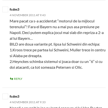
fcdm3
4 NOVEMBER 2011 AT 9:43
Mare pacat ca s-a accidentat “motorul de la mijlocul
terenului”! Fara el Bayern nu a mai pus asa presiune pe
Napoli. Deci putem explica jocul mai slab din repriza a 2-a
al lui Bayern…
BILD are doua variante pt. lipsa lui Schweini din echipa:
1.Kroos trece pe partea lui Schweini, Muller trece in centru
si Alaba pe dreapta.
2.Heynckes schimba sistemul si joaca doar cu un “6” si cu
doi atacanti, ca tot someaza Petersen si Olic.
REPLY
fcdm3
4 NOVEMBER 2011 AT 9:33
Napoli a revenit in joc cu largul concurs al lui Van Buyten.