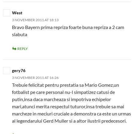
West
3 NOVEMBER 2011 AT 18:13
Bravo Bayern prima repriza foarte buna repriza a 2 cam
slabuta
REPLY
gery76
3 NOVEMBER 2011 AT 16:26
Trebuie felicitat pentru prestatia sa Mario Gomez,un
fotbalist pe care personal nu-l simpatizez catusi de
putin,insa daca marcheaza si impotriva echipelor
mari,atunci merita respectul tuturor,insa trebuie sa mai
marcheze in meciuri cruciale a demonstra ca este un urmas
al legendarului Gerd Muller si a altor ilustrii predecesori.