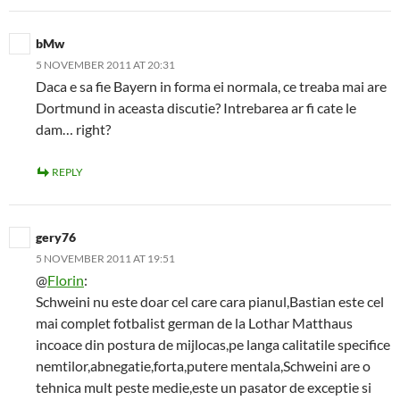
bMw
5 NOVEMBER 2011 AT 20:31
Daca e sa fie Bayern in forma ei normala, ce treaba mai are
Dortmund in aceasta discutie? Intrebarea ar fi cate le
dam… right?
REPLY
gery76
5 NOVEMBER 2011 AT 19:51
@
Florin
:
Schweini nu este doar cel care cara pianul,Bastian este cel
mai complet fotbalist german de la Lothar Matthaus
incoace din postura de mijlocas,pe langa calitatile specifice
nemtilor,abnegatie,forta,putere mentala,Schweini are o
tehnica mult peste medie,este un pasator de exceptie si