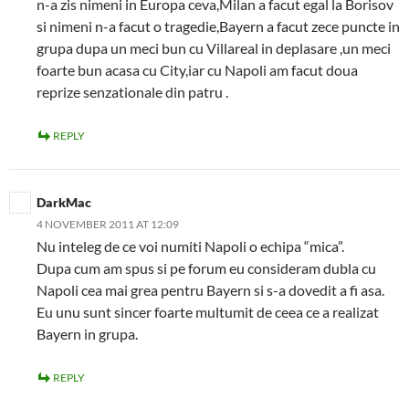
n-a zis nimeni in Europa ceva,Milan a facut egal la Borisov
si nimeni n-a facut o tragedie,Bayern a facut zece puncte in
grupa dupa un meci bun cu Villareal in deplasare ,un meci
foarte bun acasa cu City,iar cu Napoli am facut doua
reprize senzationale din patru .
REPLY
DarkMac
4 NOVEMBER 2011 AT 12:09
Nu inteleg de ce voi numiti Napoli o echipa “mica”.
Dupa cum am spus si pe forum eu consideram dubla cu
Napoli cea mai grea pentru Bayern si s-a dovedit a fi asa.
Eu unu sunt sincer foarte multumit de ceea ce a realizat
Bayern in grupa.
REPLY