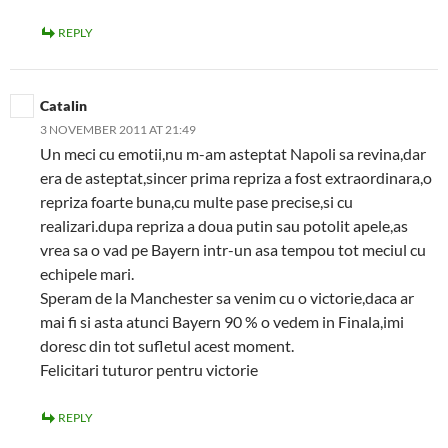
REPLY
Catalin
3 NOVEMBER 2011 AT 21:49
Un meci cu emotii,nu m-am asteptat Napoli sa revina,dar
era de asteptat,sincer prima repriza a fost extraordinara,o
repriza foarte buna,cu multe pase precise,si cu
realizari.dupa repriza a doua putin sau potolit apele,as
vrea sa o vad pe Bayern intr-un asa tempou tot meciul cu
echipele mari.
Speram de la Manchester sa venim cu o victorie,daca ar
mai fi si asta atunci Bayern 90 % o vedem in Finala,imi
doresc din tot sufletul acest moment.
Felicitari tuturor pentru victorie
REPLY