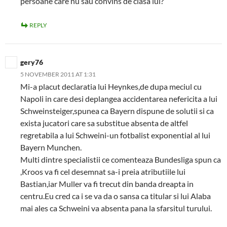
persoane care nu sau convins de clasa lui?
REPLY
gery76
5 NOVEMBER 2011 AT 1:31
Mi-a placut declaratia lui Heynkes,de dupa meciul cu
Napoli in care desi deplangea accidentarea nefericita a lui
Schweinsteiger,spunea ca Bayern dispune de solutii si ca
exista jucatori care sa substitue absenta de altfel
regretabila a lui Schweini-un fotbalist exponential al lui
Bayern Munchen.
Multi dintre specialistii ce comenteaza Bundesliga spun ca
,Kroos va fi cel desemnat sa-i preia atributiile lui
Bastian,iar Muller va fi trecut din banda dreapta in
centru.Eu cred ca i se va da o sansa ca titular si lui Alaba
mai ales ca Schweini va absenta pana la sfarsitul turului.