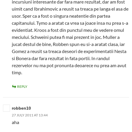
incursiuni interesante dar fara mare rezultat, dar am fost
uimit cand Ibrahimovic a reusit sa treaca pe langa el asa de
usor. Sper ca a fost o singura neatentie din partea
capitanului. Tymo a aratat ca vrea sa joace insa nu prea s-a
evidentiat. Kroos a fost din punctul meu de vedere omul
meciului. Schweini putea fi mai prezent in joc. Muller a
jucat destul de bine, Robben spun eu si-a aratat clasa, iar
Gomez a reusit sa treaca deseori de experimentatii Nesta
si Bonera dar fara rezultat in fata portii. In randul
rezervelor nu ma pot pronunta deoarece nu prea am avut
timp.
REPLY
robben10
27 JULY 2011 AT 13:44
aha