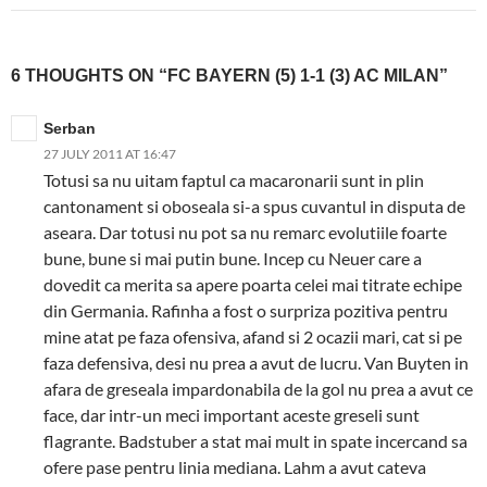
6 THOUGHTS ON “FC BAYERN (5) 1-1 (3) AC MILAN”
Serban
27 JULY 2011 AT 16:47
Totusi sa nu uitam faptul ca macaronarii sunt in plin
cantonament si oboseala si-a spus cuvantul in disputa de
aseara. Dar totusi nu pot sa nu remarc evolutiile foarte
bune, bune si mai putin bune. Incep cu Neuer care a
dovedit ca merita sa apere poarta celei mai titrate echipe
din Germania. Rafinha a fost o surpriza pozitiva pentru
mine atat pe faza ofensiva, afand si 2 ocazii mari, cat si pe
faza defensiva, desi nu prea a avut de lucru. Van Buyten in
afara de greseala impardonabila de la gol nu prea a avut ce
face, dar intr-un meci important aceste greseli sunt
flagrante. Badstuber a stat mai mult in spate incercand sa
ofere pase pentru linia mediana. Lahm a avut cateva