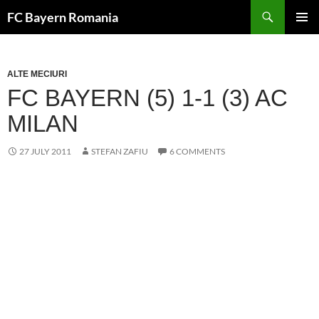
Skip
FC Bayern Romania
to
PRIMAR
content
MENU
ALTE MECIURI
FC BAYERN (5) 1-1 (3) AC
MILAN
27 JULY 2011
STEFAN ZAFIU
6 COMMENTS