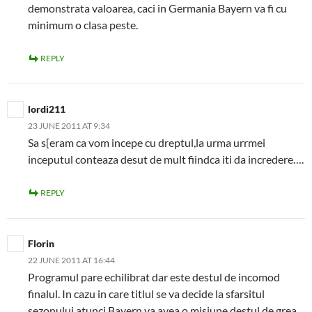
demonstrata valoarea, caci in Germania Bayern va fi cu
minimum o clasa peste.
REPLY
lordi211
23 JUNE 2011 AT 9:34
Sa s[eram ca vom incepe cu dreptul,la urma urrmei
inceputul conteaza desut de mult fiindca iti da incredere….
REPLY
Florin
22 JUNE 2011 AT 16:44
Programul pare echilibrat dar este destul de incomod
finalul. In cazu in care titlul se va decide la sfarsitul
sezonului atunci Bayern va avea o misiune destul de grea.