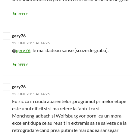
REPLY
gery76
22 JUNE 2011 AT 14:26
@
gery76
: le mai dadeau sanse [scuze de graba].
REPLY
gery76
22 JUNE 2011 AT 14:25
Eu zic ca in ciuda aparentelor ,programul primelor etape
este unul dificil si si ma refere la faptul ca si
Monchengladbach si Wolfsburg vor porni cu un moral
excelent dupa ce au reusit in extremis sa se salveze de la
retrogradare cand prea putini le mai dadea sanse,iar