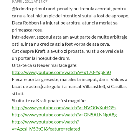
9 APRIL 2011 AT 19:07
@fcdm:In primul rand, penalty nu trebuia acordat, pentru
ca nu a fost niciun pic de intentie si sutul a fost de aproape.
Daca Robben l-a injurat pe arbitru, atunci a meriat sa
primeasca rosu.
Intr-adevar, sezonul asta am avut parte de multe arbitraje
ostile, insa nu cred ca azi a fost vorba de asa ceva.
Cat despre Kraft, a avut o zi proasta, nu stiu ce vrei de la
un portar la inceput de drum.
Uita-te ca si Neuer mai face gafe:
http://www.youtube.com/watch?v=x170-Ygpkn0
Fiecare portar greseste, mai ales la inceput, dar si Valdes a
facut de astea,(cate goluri a marcat Villa astfel), si Casillas
si toti.
Si uita-te ca Kraft poate fi si magnific:
http://www.youtube.com/watch?v=NVO0yXuHGSs
http://www.youtube.com/watch?v=GN5ALNNgA8g
http://www.youtube.com/watch?
v=AzcsHV53tGI&feature=related