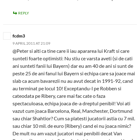
REPLY
fcdm3
9 APRIL 2011 AT 21:09
@Peter si alti ca tine care ii iau apararea lui Kraft si care
sunteti foarte optimisti: Nu stiu ce varsta aveti (si de cati
ani sunteti fanii lui Bayern) dar eu am 40 de ani si sunt de
peste 25 de ani fanul lui Bayern si echipa care sa joace mai
slab ca acum bavarezii nu au avut decat in 1991-92, cand
au terminat pe locul 10! Exceptandu-l pe Robben si
cateodata pe Ribery, care mai fac cate o faza
spectaculoasa, echipa joaca de-a dreptul penibil! Voi ati
vazut cum joaca Barcelona, Real, Manchester, Dortmund
sau chiar Shahtior? Cum sa platesti jucatorii astia cu 7 mil.
sau chiar 10 mil. de euro (Ribery) cand ei nu joaca nimic?
De mult nu am vazut jucatori mai penibili decat Van