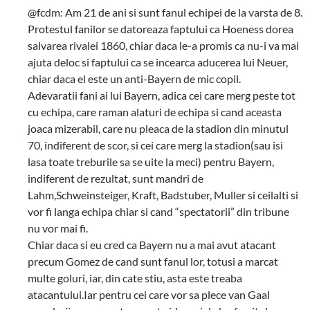
@fcdm: Am 21 de ani si sunt fanul echipei de la varsta de 8.
Protestul fanilor se datoreaza faptului ca Hoeness dorea
salvarea rivalei 1860, chiar daca le-a promis ca nu-i va mai
ajuta deloc si faptului ca se incearca aducerea lui Neuer,
chiar daca el este un anti-Bayern de mic copil.
Adevaratii fani ai lui Bayern, adica cei care merg peste tot
cu echipa, care raman alaturi de echipa si cand aceasta
joaca mizerabil, care nu pleaca de la stadion din minutul
70, indiferent de scor, si cei care merg la stadion(sau isi
lasa toate treburile sa se uite la meci) pentru Bayern,
indiferent de rezultat, sunt mandri de
Lahm,Schweinsteiger, Kraft, Badstuber, Muller si ceilalti si
vor fi langa echipa chiar si cand “spectatorii” din tribune
nu vor mai fi.
Chiar daca si eu cred ca Bayern nu a mai avut atacant
precum Gomez de cand sunt fanul lor, totusi a marcat
multe goluri, iar, din cate stiu, asta este treaba
atacantului.Iar pentru cei care vor sa plece van Gaal