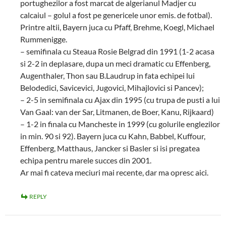
portughezilor a fost marcat de algerianul Madjer cu
calcaiul – golul a fost pe genericele unor emis. de fotbal).
Printre altii, Bayern juca cu Pfaff, Brehme, Koegl, Michael
Rummenigge.
– semifinala cu Steaua Rosie Belgrad din 1991 (1-2 acasa
si 2-2 in deplasare, dupa un meci dramatic cu Effenberg,
Augenthaler, Thon sau B.Laudrup in fata echipei lui
Belodedici, Savicevici, Jugovici, Mihajlovici si Pancev);
– 2-5 in semifinala cu Ajax din 1995 (cu trupa de pusti a lui
Van Gaal: van der Sar, Litmanen, de Boer, Kanu, Rijkaard)
– 1-2 in finala cu Mancheste in 1999 (cu golurile englezilor
in min. 90 si 92). Bayern juca cu Kahn, Babbel, Kuffour,
Effenberg, Matthaus, Jancker si Basler si isi pregatea
echipa pentru marele succes din 2001.
Ar mai fi cateva meciuri mai recente, dar ma opresc aici.
REPLY