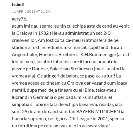
fcdm3
11 APRIL 2011 AT 21:24
gery76,
acum imi dau seama, eu tin cu echipa asta de cand au venit
la Craiova in 1982 si le-au administrat un sec 2-0
craiovenilor. Am fost cu taica-meu si atmosfera de pe
stadion a fost incredibila, m-a marcat, copil fiind. Jucau
Augenthaler, Hoeness, Breitner si K.H.Rummenigge (a fost
idolul meu), jucatori fabulosi care ii faceau numai din
glezne pe Donose, Balaci sau Stefanescu (mari jucatori la
vremea aia). Ce atingeri de balon, ce pase, ce suturi! La
vremea aceea eu tineam cu Craiova dar vazand cum joaca
nemtii, dupa meci deja tineam cu ei! Bine, taica-meu
lucrand in Germania o perioada, mi-a insuflat si el
simpatia si iubirea fata de echipa bavareza. Asadar, iata
sunt 29 de ani, de cand sunt fan BAYERN MUNCHEN iar
bucuria suprema, castigarea Ch. League in 2001, sper sa
nu fie ultima pe care am vazut-o in aceasta viata!