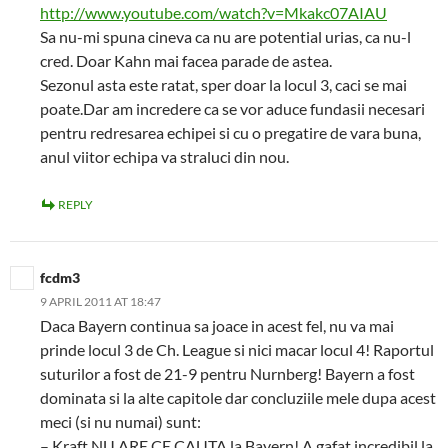
http://www.youtube.com/watch?v=Mkakc07AIAU
Sa nu-mi spuna cineva ca nu are potential urias, ca nu-l
cred. Doar Kahn mai facea parade de astea.
Sezonul asta este ratat, sper doar la locul 3, caci se mai
poate.Dar am incredere ca se vor aduce fundasii necesari
pentru redresarea echipei si cu o pregatire de vara buna,
anul viitor echipa va straluci din nou.
REPLY
fcdm3
9 APRIL 2011 AT 18:47
Daca Bayern continua sa joace in acest fel, nu va mai
prinde locul 3 de Ch. League si nici macar locul 4! Raportul
suturilor a fost de 21-9 pentru Nurnberg! Bayern a fost
dominata si la alte capitole dar concluziile mele dupa acest
meci (si nu numai) sunt:
– Kraft NU ARE CE CAUTA la Bayern! A gafat incredibil la