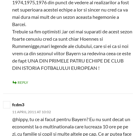
1974,1975,1976 din punct de vedere al realizarilor a fost
net superioara acestei echipe a lor si sincer nu cred ca va
mai dura mai mult de un sezon aceasta hegemonie a
Barcei.
Trebuie sa fim optimisti ,iar cei mai suparati de acest sezon
foarte cenusiu cred ca sunt chiar Hoennes si
Rummenigge,mari legende ale clubului, care si ei ca si noi
vrem ca din sezonul viitor Bayern sa redevina ceea ce este
de fapt UNA DIN PRIMELE PATRU ECHIPE DE CLUB
DIN ISTORIA FOTBALULUI EUROPEAN !
REPLY
fcdm3
11 APRIL 2011 AT 10:02
@hippy, tu ce ai facut pentru Bayern? Eu nu sunt decat un
economist la o multinationala care lucreaza 10 ore pe pe
zi, cu familie si copil si multe altele pe cap. Ce ar putea face