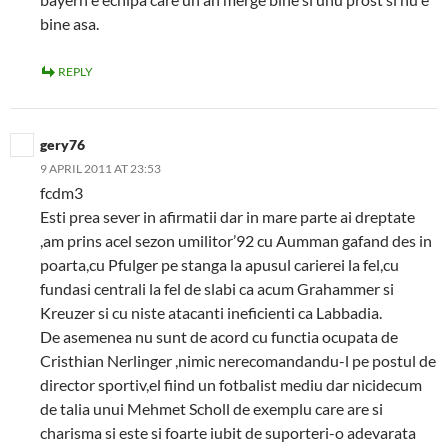
bine asa.
REPLY
gery76
9 APRIL 2011 AT 23:53
fcdm3
Esti prea sever in afirmatii dar in mare parte ai dreptate
,am prins acel sezon umilitor’92 cu Aumman gafand des in
poarta,cu Pfulger pe stanga la apusul carierei la fel,cu
fundasi centrali la fel de slabi ca acum Grahammer si
Kreuzer si cu niste atacanti ineficienti ca Labbadia.
De asemenea nu sunt de acord cu functia ocupata de
Cristhian Nerlinger ,nimic nerecomandandu-l pe postul de
director sportiv,el fiind un fotbalist mediu dar nicidecum
de talia unui Mehmet Scholl de exemplu care are si
charisma si este si foarte iubit de suporteri-o adevarata