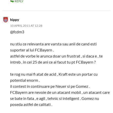
REPLY
hippy
10 APRIL 2011 AT 12:28
@fcdm3
nu stiu ce relevanta are varsta sau anii de cand esti
suporter al lui FCBayern .
astfel de vorbe le arunca doar un frustrat , si daca e , te
intreb , in cei 25 de ani ce ai facut tu pt FCBayern ?
te rog nu mai fi atat de acid , Kraft este un portar cu
potential enorm .
il contest in continuare pe Neuer si pe Gomez .
FCBayern are nevoie de un atacant mobil , un atacant care
se bate in fata , e agil , tehnic si inteligent . Gomez nu
poseda astfel de calitati .