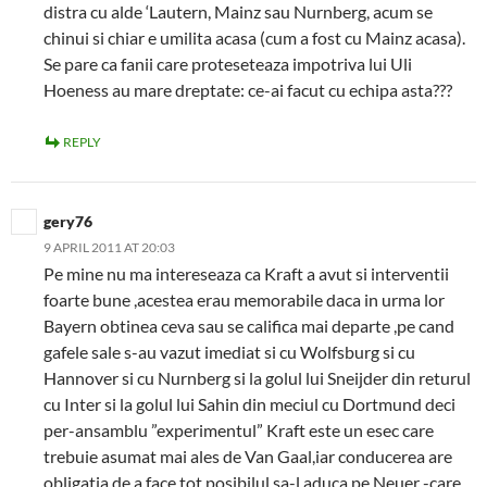
distra cu alde ‘Lautern, Mainz sau Nurnberg, acum se
chinui si chiar e umilita acasa (cum a fost cu Mainz acasa).
Se pare ca fanii care proteseteaza impotriva lui Uli
Hoeness au mare dreptate: ce-ai facut cu echipa asta???
REPLY
gery76
9 APRIL 2011 AT 20:03
Pe mine nu ma intereseaza ca Kraft a avut si interventii
foarte bune ,acestea erau memorabile daca in urma lor
Bayern obtinea ceva sau se califica mai departe ,pe cand
gafele sale s-au vazut imediat si cu Wolfsburg si cu
Hannover si cu Nurnberg si la golul lui Sneijder din returul
cu Inter si la golul lui Sahin din meciul cu Dortmund deci
per-ansamblu ”experimentul” Kraft este un esec care
trebuie asumat mai ales de Van Gaal,iar conducerea are
obligatia de a face tot posibilul sa-l aduca pe Neuer -care