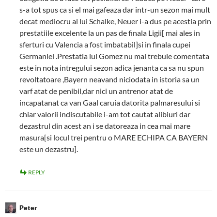
s-a tot spus ca si el mai gafeaza dar intr-un sezon mai mult
decat mediocru al lui Schalke, Neuer i-a dus pe acestia prin
prestatiile excelente la un pas de finala Ligii[ mai ales in
sferturi cu Valencia a fost imbatabil]si in finala cupei
Germaniei .Prestatia lui Gomez nu mai trebuie comentata
este in nota intregului sezon adica jenanta ca sa nu spun
revoltatoare ,Bayern neavand niciodata in istoria sa un
varf atat de penibil,dar nici un antrenor atat de
incapatanat ca van Gaal caruia datorita palmaresului si
chiar valorii indiscutabile i-am tot cautat alibiuri dar
dezastrul din acest an i se datoreaza in cea mai mare
masura[si locul trei pentru o MARE ECHIPA CA BAYERN
este un dezastru].
REPLY
Peter