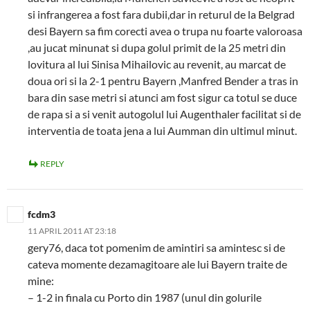
si infrangerea a fost fara dubii,dar in returul de la Belgrad
desi Bayern sa fim corecti avea o trupa nu foarte valoroasa
,au jucat minunat si dupa golul primit de la 25 metri din
lovitura al lui Sinisa Mihailovic au revenit, au marcat de
doua ori si la 2-1 pentru Bayern ,Manfred Bender a tras in
bara din sase metri si atunci am fost sigur ca totul se duce
de rapa si a si venit autogolul lui Augenthaler facilitat si de
interventia de toata jena a lui Aumman din ultimul minut.
REPLY
fcdm3
11 APRIL 2011 AT 23:18
gery76, daca tot pomenim de amintiri sa amintesc si de
cateva momente dezamagitoare ale lui Bayern traite de
mine:
– 1-2 in finala cu Porto din 1987 (unul din golurile