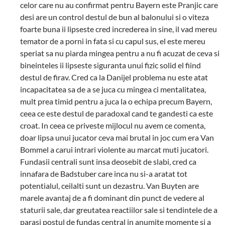
celor care nu au confirmat pentru Bayern este Pranjic care
desi are un control destul de bun al balonului si o viteza
foarte buna ii lipseste cred increderea in sine, il vad mereu
temator de a porni in fata si cu capul sus, el este mereu
speriat sa nu piarda mingea pentru a nu fi acuzat de ceva si
bineinteles ii lipseste siguranta unui fizic solid el fiind
destul de firav. Cred ca la Danijel problema nu este atat
incapacitatea sa de a se juca cu mingea ci mentalitatea,
mult prea timid pentru a juca la o echipa precum Bayern,
ceea ce este destul de paradoxal cand te gandesti ca este
croat. In ceea ce priveste mijlocul nu avem ce comenta,
doar lipsa unui jucator ceva mai brutal in joc cum era Van
Bommel a carui intrari violente au marcat muti jucatori.
Fundasii centrali sunt insa deosebit de slabi, cred ca
innafara de Badstuber care inca nu si-a aratat tot
potentialul, ceilalti sunt un dezastru. Van Buyten are
marele avantaj de a fi dominant din punct de vedere al
staturii sale, dar greutatea reactiilor sale si tendintele de a
parasi postul de fundas central in anumite momente si a