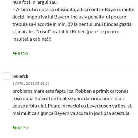
nu a fost in largul sau.
– Arbitrul in nota sa obisnuita, adica contra-Bayern: multe
decizii impotriva lui Bayern, inclusiv penalty-ul pe care
trebuia sa-l acorde in min. 89 la hentul unui fundas gazda
si, mai ales, “rosul” aratat lui Roben (pare-se pentru
insulte)la cabine!!!
REPLY
louiefcb
9 APRIL 2011 AT 18:35
problema mare este faptul ca, Robben a primit cartonas
rosu dupa fluierul de final, se pare datorita unor injurii
aduse arbitrului. Poate in meciul cu Leverkusen va lipsi si,
mai mult ca sigur ca Bayern va acuza in joc lipsa acestuia.
REPLY