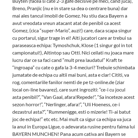
Buyten (facea si cate 2-3 gafe decisive pe meci, cand juca),
Breno, Pranjic (nu e in stare sa dea o centrare buna) dar
mai ales tancul imobil de Gomez. Nu stiu daca Bayern a
avut vreodata vreun atacant atat de penibil ca acest
Gomez, (cica “super-Mario”, auzi!) care, daca scapa singur
cu portarul, sigur trage in el! Alti jucatori care ar trebui sa
paraseasca echipa: Tymoshchuk, Klose (1 singur gol in tot
campionatul!), Altintop sau Ottl. Nici ceilati nu joaca mare
lucru dar ce sa faci cand “mult prea laudatul” Kraft te
“ingroapa” cu cate o gafa la 3-4 meciuri? Trebuie schimbata
jumatate de echipa cu altii mai buni, asta e clar! Cititi, va
rog, comentariile fanilor nemti de pe tz-online.de (ziar
local on-line bavarez), care sunt ingroziti: “ce-i cu jocul
asta penibil?”, “Van Gaal, afara!Repede!”, “Sa inceteze acest
sezon horror!”, “Nerlinger, afara!”, “Uli Hoeness, ce-i
dezastrul asta?”, “Rummenigge, esti o mizerie! Ti-ai batut
joc de echipa!” etc etc. Mai mult ca sigur ca echipa va juca
la anul in Europa Ligue, o adevarata rusine pentru faima lui
BAYERN MUNCHEN! Pana acum cativa ani Bayern se