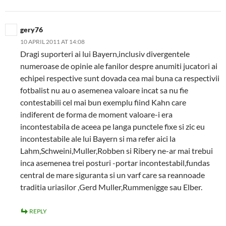
gery76
10 APRIL 2011 AT 14:08
Dragi suporteri ai lui Bayern,inclusiv divergentele
numeroase de opinie ale fanilor despre anumiti jucatori ai
echipei respective sunt dovada cea mai buna ca respectivii
fotbalist nu au o asemenea valoare incat sa nu fie
contestabili cel mai bun exemplu fiind Kahn care
indiferent de forma de moment valoare-i era
incontestabila de aceea pe langa punctele fixe si zic eu
incontestabile ale lui Bayern si ma refer aici la
Lahm,Schweini,Muller,Robben si Ribery ne-ar mai trebui
inca asemenea trei posturi -portar incontestabil,fundas
central de mare siguranta si un varf care sa reannoade
traditia uriasilor ,Gerd Muller,Rummenigge sau Elber.
REPLY