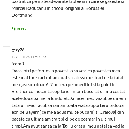
pastrat ca pe niste adevarate trofee si in care se gaseste si
Marcel Raducanu in tricoul original al Borussiei
Dortmund.
REPLY
gery76
12 APRIL 2011 AT 0:23
fcdm3
Daca intri pe forum la povesti o sa vezi ca povestea mea
este mai tare caci mi-am luat si cateva mustrari de la tatal
meu ,aveam doar 6-7 ani era pe umerii lui si la golul lui
Breitner cu inocenta copilariei m-am bucurat si m-a costat
acele doua palme la fundulet.Dar acel meci vazut pe umerii
tatalui m-au facut sa raman toata viata suporterul a doua
echipe Bayern[ ce mi-a adus multe bucurii] si Craiova[ din
pacate cu ultima am trait si clipe de cosmar in ultimul
timp].Am avut sansa ca la Tg-jiu orasul meu natal sa vad la