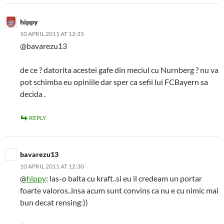
hippy
10 APRIL 2011 AT 12:35
@bavarezu13
de ce ? datorita acestei gafe din meciul cu Nurnberg ? nu va
pot schimba eu opiniile dar sper ca sefii lui FCBayern sa
decida .
REPLY
bavarezu13
10 APRIL 2011 AT 12:30
@
hippy
: las-o balta cu kraft..si eu il credeam un portar
foarte valoros..insa acum sunt convins ca nu e cu nimic mai
bun decat rensing:))