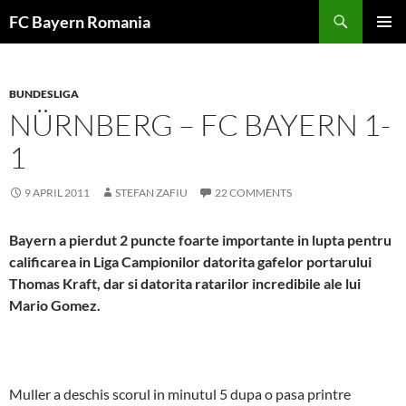
Skip
FC Bayern Romania
to
PRIMAR
content
MENU
BUNDESLIGA
NÜRNBERG – FC BAYERN 1-
1
9 APRIL 2011
STEFAN ZAFIU
22 COMMENTS
Bayern a pierdut 2 puncte foarte importante in lupta pentru
calificarea in Liga Campionilor datorita gafelor portarului
Thomas Kraft, dar si datorita ratarilor incredibile ale lui
Mario Gomez.
Muller a deschis scorul in minutul 5 dupa o pasa printre