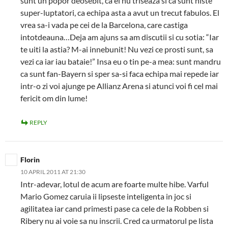
sunt un popor deosebit, ca ei nu triseaza si ca sunt niste
super-luptatori, ca echipa asta a avut un trecut fabulos. El
vrea sa-i vada pe cei de la Barcelona, care castiga
intotdeauna…Deja am ajuns sa am discutii si cu sotia: “Iar
te uiti la astia? M-ai innebunit! Nu vezi ce prosti sunt, sa
vezi ca iar iau bataie!” Insa eu o tin pe-a mea: sunt mandru
ca sunt fan-Bayern si sper sa-si faca echipa mai repede iar
intr-o zi voi ajunge pe Allianz Arena si atunci voi fi cel mai
fericit om din lume!
REPLY
Florin
10 APRIL 2011 AT 21:30
Intr-adevar, lotul de acum are foarte multe hibe. Varful
Mario Gomez caruia ii lipseste inteligenta in joc si
agilitatea iar cand primesti pase ca cele de la Robben si
Ribery nu ai voie sa nu inscrii. Cred ca urmatorul pe lista