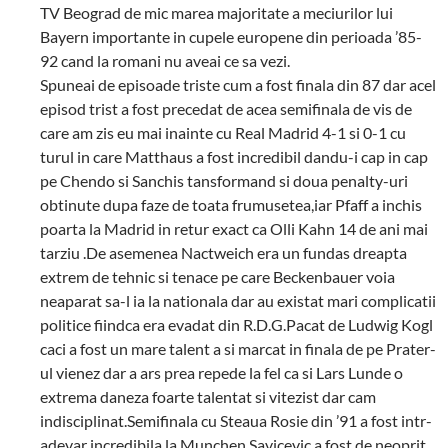
TV Beograd de mic marea majoritate a meciurilor lui
Bayern importante in cupele europene din perioada ’85-
92 cand la romani nu aveai ce sa vezi.
Spuneai de episoade triste cum a fost finala din 87 dar acel
episod trist a fost precedat de acea semifinala de vis de
care am zis eu mai inainte cu Real Madrid 4-1 si 0-1 cu
turul in care Matthaus a fost incredibil dandu-i cap in cap
pe Chendo si Sanchis tansformand si doua penalty-uri
obtinute dupa faze de toata frumusetea,iar Pfaff a inchis
poarta la Madrid in retur exact ca Olli Kahn 14 de ani mai
tarziu .De asemenea Nactweich era un fundas dreapta
extrem de tehnic si tenace pe care Beckenbauer voia
neaparat sa-l ia la nationala dar au existat mari complicatii
politice fiindca era evadat din R.D.G.Pacat de Ludwig Kogl
caci a fost un mare talent a si marcat in finala de pe Prater-
ul vienez dar a ars prea repede la fel ca si Lars Lunde o
extrema daneza foarte talentat si vitezist dar cam
indisciplinat.Semifinala cu Steaua Rosie din ’91 a fost intr-
adevar incredibila,la Munchen Savicevic a fost de neoprit