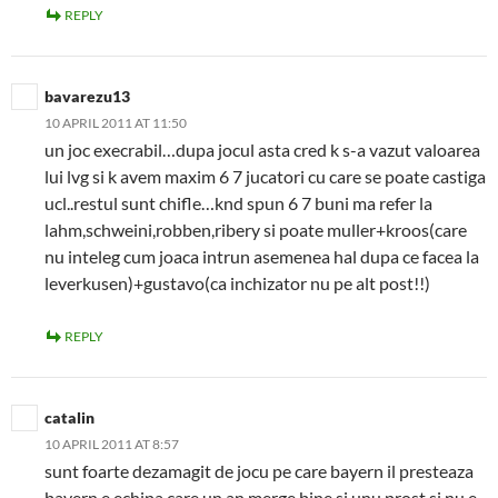
REPLY
bavarezu13
10 APRIL 2011 AT 11:50
un joc execrabil…dupa jocul asta cred k s-a vazut valoarea
lui lvg si k avem maxim 6 7 jucatori cu care se poate castiga
ucl..restul sunt chifle…knd spun 6 7 buni ma refer la
lahm,schweini,robben,ribery si poate muller+kroos(care
nu inteleg cum joaca intrun asemenea hal dupa ce facea la
leverkusen)+gustavo(ca inchizator nu pe alt post!!)
REPLY
catalin
10 APRIL 2011 AT 8:57
sunt foarte dezamagit de jocu pe care bayern il presteaza
bayern e echipa care un an merge bine si unu prost si nu e