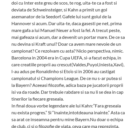
doi cu Inter este greu de scos, te rog, uita-te ca a fost si
deviata de Schweinsteiger, si Kahn a primit un gol
asemanator de la Seedorf. Gafele lui sunt golul de la
Hannover si acum. Dar uita-te, daca gasesti pe net, prima
mare gafa a lui Manuel Neuer a fost la fel. A trecut peste,
mai gafeaza si acum, dar a devenit un portar mare. De ce sa
nu devina si Kraft unul? Doar ca avem mare nevoie de un
campionat? Ce rezolvam cu asta? Nicio perspectiva, nimic.
Barcelona in 2004 era in Cupa UEFA, si-a facut echipa, in
care creatiile proprii au crescut(Valdes,Puyol,Iniesta,Xavi),
l-au adus pe Ronaldinho si Eto’o si in 2006 au castigat
campionatul si Champions League. De ce nu s-ar putea si
la Bayern? Aceeasi filozofie, adica baza pe jucatorii proprii
isi va da roade. Dar trebuie rabdare si sa nu li se dea in cap
tinerilor la fiecare greseala.
In final doua vorbe legendare ale lui Kahn:”Fara greseala
nu exista progres.” Si “Inainte,intotdeauna inainte.” Asta ca
sa arat ce inseamna pentru mine Bayern.Nu doar o echipa
de club, ci si o filozofie de viata, ceva care ma reprezinta.