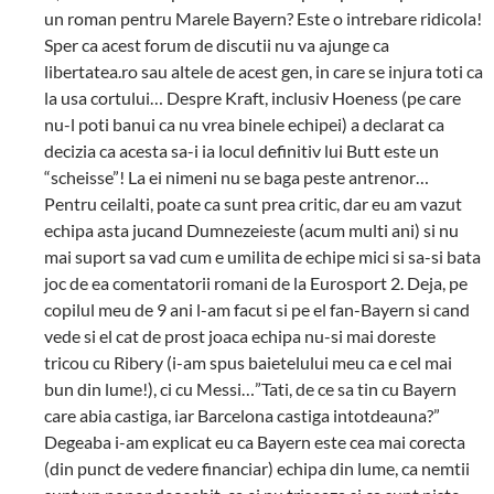
un roman pentru Marele Bayern? Este o intrebare ridicola!
Sper ca acest forum de discutii nu va ajunge ca
libertatea.ro sau altele de acest gen, in care se injura toti ca
la usa cortului… Despre Kraft, inclusiv Hoeness (pe care
nu-l poti banui ca nu vrea binele echipei) a declarat ca
decizia ca acesta sa-i ia locul definitiv lui Butt este un
“scheisse”! La ei nimeni nu se baga peste antrenor…
Pentru ceilalti, poate ca sunt prea critic, dar eu am vazut
echipa asta jucand Dumnezeieste (acum multi ani) si nu
mai suport sa vad cum e umilita de echipe mici si sa-si bata
joc de ea comentatorii romani de la Eurosport 2. Deja, pe
copilul meu de 9 ani l-am facut si pe el fan-Bayern si cand
vede si el cat de prost joaca echipa nu-si mai doreste
tricou cu Ribery (i-am spus baietelului meu ca e cel mai
bun din lume!), ci cu Messi…”Tati, de ce sa tin cu Bayern
care abia castiga, iar Barcelona castiga intotdeauna?”
Degeaba i-am explicat eu ca Bayern este cea mai corecta
(din punct de vedere financiar) echipa din lume, ca nemtii