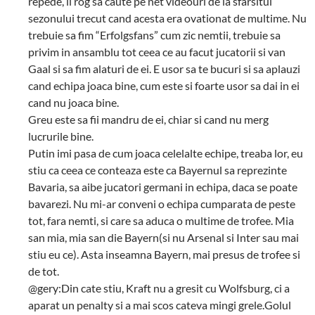
repede, ii rog sa caute pe net videouri de la sfarsitul
sezonului trecut cand acesta era ovationat de multime. Nu
trebuie sa fim “Erfolgsfans” cum zic nemtii, trebuie sa
privim in ansamblu tot ceea ce au facut jucatorii si van
Gaal si sa fim alaturi de ei. E usor sa te bucuri si sa aplauzi
cand echipa joaca bine, cum este si foarte usor sa dai in ei
cand nu joaca bine.
Greu este sa fii mandru de ei, chiar si cand nu merg
lucrurile bine.
Putin imi pasa de cum joaca celelalte echipe, treaba lor, eu
stiu ca ceea ce conteaza este ca Bayernul sa reprezinte
Bavaria, sa aibe jucatori germani in echipa, daca se poate
bavarezi. Nu mi-ar conveni o echipa cumparata de peste
tot, fara nemti, si care sa aduca o multime de trofee. Mia
san mia, mia san die Bayern(si nu Arsenal si Inter sau mai
stiu eu ce). Asta inseamna Bayern, mai presus de trofee si
de tot.
@gery:Din cate stiu, Kraft nu a gresit cu Wolfsburg, ci a
aparat un penalty si a mai scos cateva mingi grele.Golul