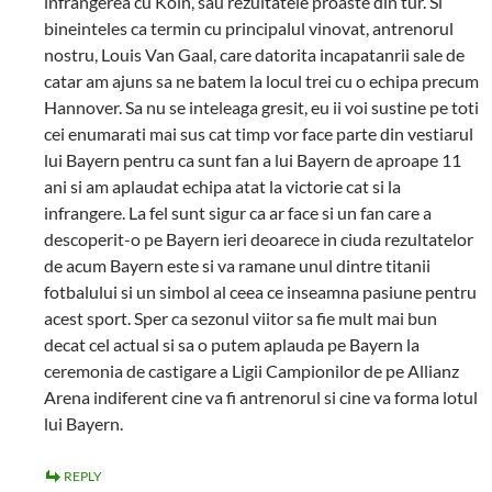
infrangerea cu Koln, sau rezultatele proaste din tur. Si
bineinteles ca termin cu principalul vinovat, antrenorul
nostru, Louis Van Gaal, care datorita incapatanrii sale de
catar am ajuns sa ne batem la locul trei cu o echipa precum
Hannover. Sa nu se inteleaga gresit, eu ii voi sustine pe toti
cei enumarati mai sus cat timp vor face parte din vestiarul
lui Bayern pentru ca sunt fan a lui Bayern de aproape 11
ani si am aplaudat echipa atat la victorie cat si la
infrangere. La fel sunt sigur ca ar face si un fan care a
descoperit-o pe Bayern ieri deoarece in ciuda rezultatelor
de acum Bayern este si va ramane unul dintre titanii
fotbalului si un simbol al ceea ce inseamna pasiune pentru
acest sport. Sper ca sezonul viitor sa fie mult mai bun
decat cel actual si sa o putem aplauda pe Bayern la
ceremonia de castigare a Ligii Campionilor de pe Allianz
Arena indiferent cine va fi antrenorul si cine va forma lotul
lui Bayern.
REPLY