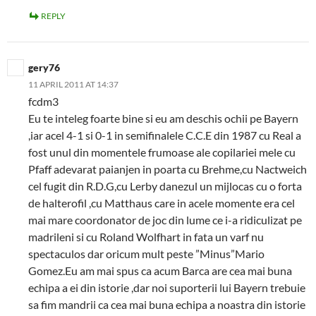
REPLY
gery76
11 APRIL 2011 AT 14:37
fcdm3
Eu te inteleg foarte bine si eu am deschis ochii pe Bayern
,iar acel 4-1 si 0-1 in semifinalele C.C.E din 1987 cu Real a
fost unul din momentele frumoase ale copilariei mele cu
Pfaff adevarat paianjen in poarta cu Brehme,cu Nactweich
cel fugit din R.D.G,cu Lerby danezul un mijlocas cu o forta
de halterofil ,cu Matthaus care in acele momente era cel
mai mare coordonator de joc din lume ce i-a ridiculizat pe
madrileni si cu Roland Wolfhart in fata un varf nu
spectaculos dar oricum mult peste ”Minus”Mario
Gomez.Eu am mai spus ca acum Barca are cea mai buna
echipa a ei din istorie ,dar noi suporterii lui Bayern trebuie
sa fim mandrii ca cea mai buna echipa a noastra din istorie