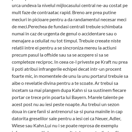
urca undeva la nivelul mijlocasului central ne-au costat pe
mult faze de contraatac rapid. Breno are prea putine
meciuri in picioare pentru a da randamentul necesar meci
de meci.Perechea de fundasi centrali trebuie schimbata
numai in caz de urgenta de genul o accidentare sau o
menajare a celuilat nu tot timpul. Trebuie creeate niste
relatii intre ei pentru a se sincroniza mereu la actiuni
precum pasul la offside sau sa se acopere si sa se
completeze reciproc. In ceea ce-l priveste pe Kraft nu prea
ii poti atribui infrangerile echipei decat intr-un procent
foarte mic, in momentele de unu la unu portarul trebuie sa
aibe o revelatie divina pentru a te scoate. Ar trebui sa
incetam sa mai plangem dupa Kahn si sa sustinem fiecare
portar ce trece prin poarta lui Bayern. Marele talente pe
acest post nu au iesi peste noapte. Au trebui un sezon
doua in care fanii si antrenorul sa-si puna mainile in cap
datorita greselilor sale pentru a iesi cei ca Neuer, Adler,
Wiese sau Kahn.Lui nu i se poate reprosa de exemplu