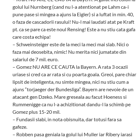
golul lui Nurnberg (cand nu l-a atentionat pe Lahm ca-i
pune pase si mingea a ajuns la Eigler) si a luftat in min. 40,
o faza de cascadorii rasului! Nu-l mai laudati atat pe Kraft
pt. ca se pare ca este noul Rensing! Este a nu stiu cata gafa
care costa echipa!
– Schweinsteiger este de la meci la meci mai slab. Nici o
faza mai deosebita, nimic! Nu merita nici jumatate din
salariul de 7 mil. euro.
– Gomez NU ARE CE CAUTA la Bayern. A rata 3 ocazii
uriase si cred ca ar rata si cu poarta goala. Greoi, pare chiar
lipsit de inteligenta, nu simte mingea, nici nu stiu cum a
ajuns “torjaeger der Bundesliga”. Bayern are nevoie de un
atacant gen Dzeko. Mare greseala au facut Hoeness si
Rummenigge ca nu l-a achizitionat dandu-l la schimb pe
Gomez plus 15-20 mil.
– Fundasii slabi, in nota obisnuita, dar totusi fara sa
gafeze.
– Robben pasa geniala la golul lui Muller iar Ribery iarasi