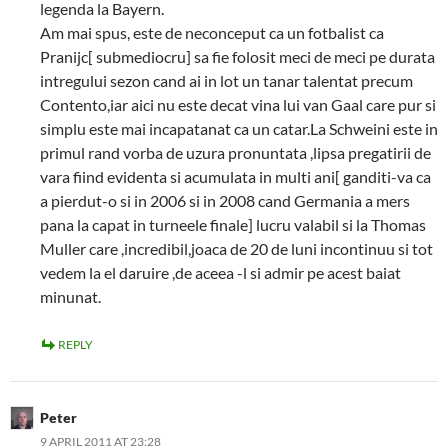
legenda la Bayern.
Am mai spus, este de neconceput ca un fotbalist ca
Pranijc[ submediocru] sa fie folosit meci de meci pe durata
intregului sezon cand ai in lot un tanar talentat precum
Contento,iar aici nu este decat vina lui van Gaal care pur si
simplu este mai incapatanat ca un catar.La Schweini este in
primul rand vorba de uzura pronuntata ,lipsa pregatirii de
vara fiind evidenta si acumulata in multi ani[ ganditi-va ca
a pierdut-o si in 2006 si in 2008 cand Germania a mers
pana la capat in turneele finale] lucru valabil si la Thomas
Muller care ,incredibil,joaca de 20 de luni incontinuu si tot
vedem la el daruire ,de aceea -l si admir pe acest baiat
minunat.
REPLY
Peter
9 APRIL 2011 AT 23:28