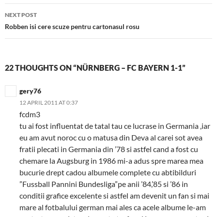
NEXT POST
Robben isi cere scuze pentru cartonasul rosu
22 THOUGHTS ON “NÜRNBERG – FC BAYERN 1-1”
gery76
12 APRIL 2011 AT 0:37
fcdm3
tu ai fost influentat de tatal tau ce lucrase in Germania ,iar
eu am avut noroc cu o matusa din Deva al carei sot avea
fratii plecati in Germania din ’78 si astfel cand a fost cu
chemare la Augsburg in 1986 mi-a adus spre marea mea
bucurie drept cadou albumele complete cu abtibilduri
”Fussball Pannini Bundesliga”pe anii ’84,’85 si ’86 in
conditii grafice excelente si astfel am devenit un fan si mai
mare al fotbalului german mai ales ca acele albume le-am