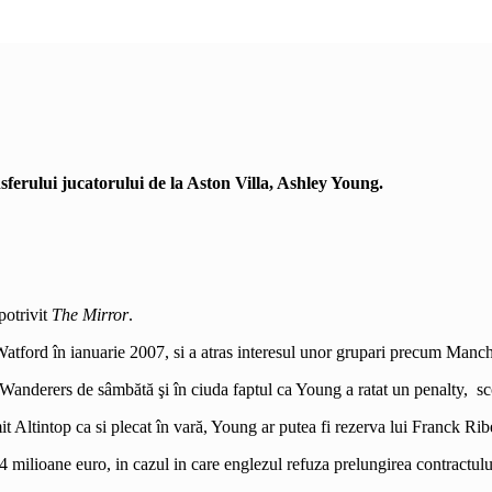
erului jucatorului de la Aston Villa, Ashley Young.
potrivit
The Mirror
.
a Watford în ianuarie 2007, si a atras interesul unor grupari precum Manc
 Wanderers de sâmbătă şi în ciuda faptul ca Young a ratat un penalty, sc
mit Altintop ca si plecat în vară, Young ar putea fi rezerva lui Franck R
 milioane euro, in cazul in care englezul refuza prelungirea contractulu