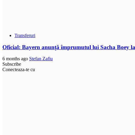
Transferuri
Oficial: Bayern anunță împrumutul lui Sacha Boey l
6 months ago
Stefan Zafiu
Subscribe
Conecteaza-te cu