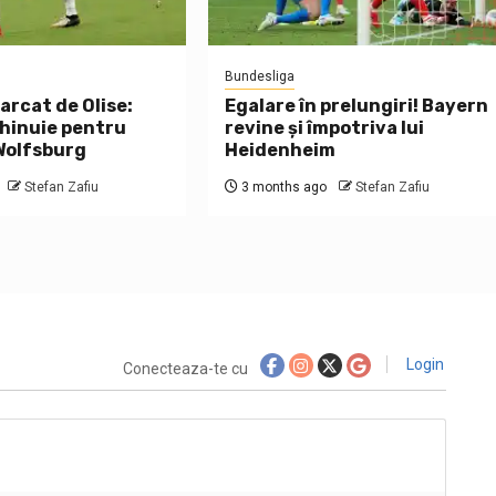
Bundesliga
arcat de Olise:
Egalare în prelungiri! Bayern
hinuie pentru
revine și împotriva lui
 Wolfsburg
Heidenheim
Stefan Zafiu
3 months ago
Stefan Zafiu
Login
Conecteaza-te cu