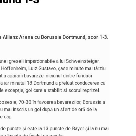
mund 1-3
 Allianz Arena cu Borussia Dortmund, scor 1-3.
 unei greseli impardonabile a lui Schweinsteiger,
ui Hoffenheim, Luiz Gustavo, şase minute mai târziu.
t a apararii bavareze, niciunul dintre fundasi
a iar minutul 18 Dortmund a preluat conducerea cu
e excepţie, gol care a stabilit si scorul reprizei.
a posesie, 70-30 în favoarea bavarezilor, Borussia a
au mai inscris un gol după un sfert de oră de la
e cap.
 de puncte şi este la 13 puncte de Bayer şi la nu mai
pe înainte de finalul sezonului.