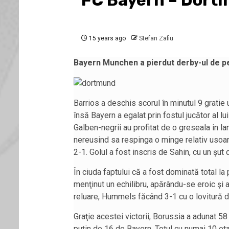
FC Bayern – Dort
15 years ago
Stefan Zafiu
Bayern Munchen a pierdut derby-ul de pe
Barrios a deschis scorul în minutul 9 gratie
însă Bayern a egalat prin fostul jucător al l
Galben-negrii au profitat de o greseala in lan
nereusind sa respinga o minge relativ usoar
2-1. Golul a fost inscris de Sahin, cu un şut d
În ciuda faptului că a fost dominată total l
menţinut un echilibru, apărându-se eroic şi 
reluare, Hummels făcând 3-1 cu o lovitură d
Graţie acestei victorii, Borussia a adunat 58
puţin de 16 de Bayern. Totul cu numai 10 eta