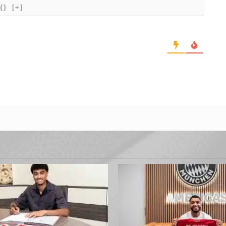
{}
[+]