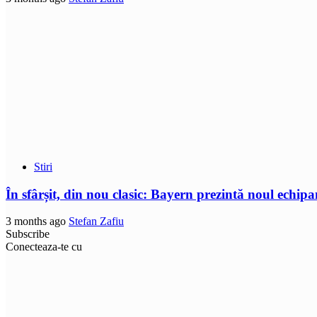
Stiri
În sfârșit, din nou clasic: Bayern prezintă noul echip
3 months ago
Stefan Zafiu
Subscribe
Conecteaza-te cu