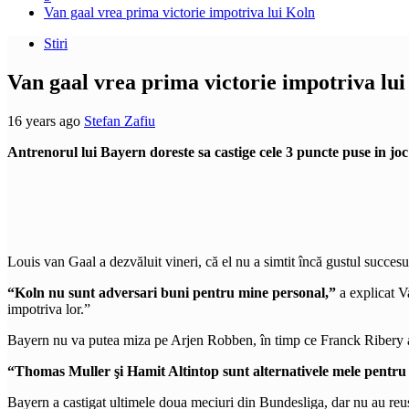
Van gaal vrea prima victorie impotriva lui Koln
Stiri
Van gaal vrea prima victorie impotriva lu
16 years ago
Stefan Zafiu
Antrenorul lui Bayern doreste sa castige cele 3 puncte puse in joc
Louis van Gaal a dezvăluit vineri, că el nu a simtit încă gustul succesu
“Koln nu sunt adversari buni pentru mine personal,”
a explicat V
impotriva lor.”
Bayern nu va putea miza pe Arjen Robben, în timp ce Franck Ribery ar
“Thomas Muller şi Hamit Altintop sunt alternativele mele pentr
Bayern a castigat ultimele doua meciuri din Bundesliga, dar nu au reus