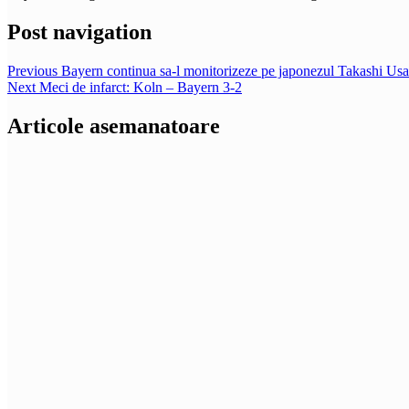
Post navigation
Previous
Bayern continua sa-l monitorizeze pe japonezul Takashi Us
Next
Meci de infarct: Koln – Bayern 3-2
Articole asemanatoare