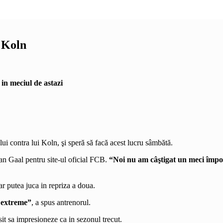
i Koln
 in meciul de astazi
lui contra lui Koln, şi speră să facă acest lucru sâmbătă.
an Gaal pentru site-ul oficial FCB.
“Noi nu am câştigat un meci împot
 putea juca in repriza a doua.
u extreme”
, a spus antrenorul.
it sa impresioneze ca in sezonul trecut.