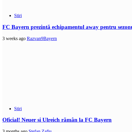
Stiri
FC Bayern prezintă echipamentul away pentru sezon
3 weeks ago
Razvan9Bayern
Stiri
Oficial! Neuer si Ulreich rămân la FC Bayern
3 months ago
Stefan Zafiu