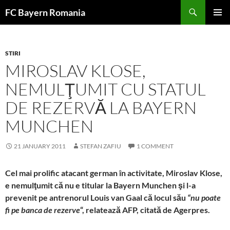
Skip
FC Bayern Romania
to
PRIMAR
content
MENU
STIRI
MIROSLAV KLOSE,
NEMULŢUMIT CU STATUL
DE REZERVĂ LA BAYERN
MUNCHEN
21 JANUARY 2011
STEFAN ZAFIU
1 COMMENT
Cel mai prolific atacant german în activitate, Miroslav Klose,
e nemulţumit că nu e titular la Bayern Munchen şi l-a
prevenit pe antrenorul Louis van Gaal că locul său
“nu poate
fi pe banca de rezerve
“, relatează AFP, citată de Agerpres.