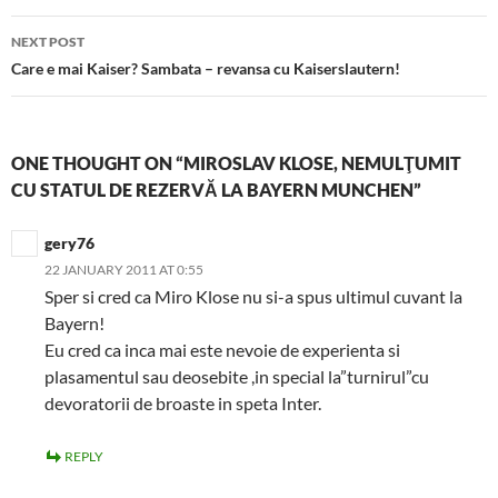
NEXT POST
Care e mai Kaiser? Sambata – revansa cu Kaiserslautern!
ONE THOUGHT ON “MIROSLAV KLOSE, NEMULŢUMIT
CU STATUL DE REZERVĂ LA BAYERN MUNCHEN”
gery76
22 JANUARY 2011 AT 0:55
Sper si cred ca Miro Klose nu si-a spus ultimul cuvant la
Bayern!
Eu cred ca inca mai este nevoie de experienta si
plasamentul sau deosebite ,in special la”turnirul”cu
devoratorii de broaste in speta Inter.
REPLY