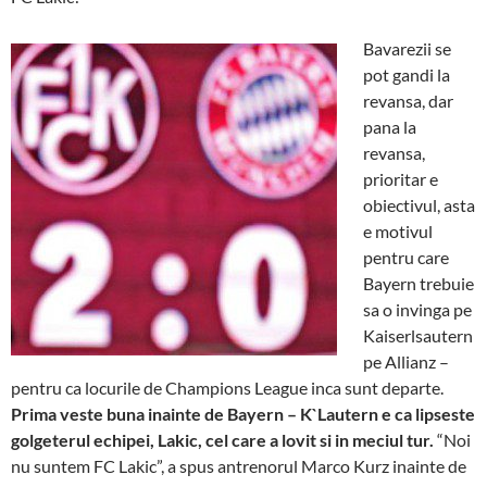
Bavarezii se
pot gandi la
revansa, dar
pana la
revansa,
prioritar e
obiectivul, asta
e motivul
pentru care
Bayern trebuie
sa o invinga pe
Kaiserlsautern
pe Allianz –
pentru ca locurile de Champions League inca sunt departe.
Prima veste buna inainte de Bayern – K`Lautern e ca lipseste
golgeterul echipei, Lakic, cel care a lovit si in meciul tur.
“Noi
nu suntem FC Lakic”, a spus antrenorul Marco Kurz inainte de