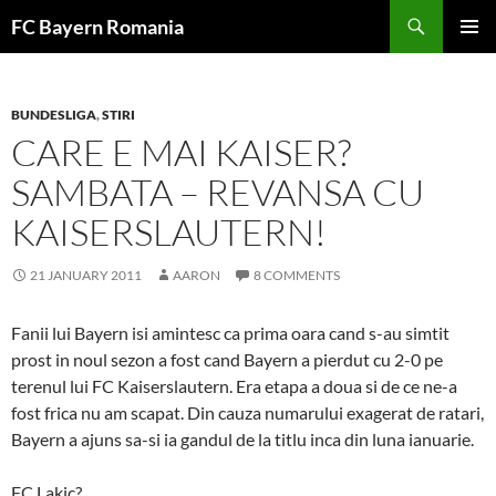
Skip
FC Bayern Romania
to
PRIMAR
content
MENU
BUNDESLIGA
,
STIRI
CARE E MAI KAISER?
SAMBATA – REVANSA CU
KAISERSLAUTERN!
21 JANUARY 2011
AARON
8 COMMENTS
Fanii lui Bayern isi amintesc ca prima oara cand s-au simtit
prost in noul sezon a fost cand Bayern a pierdut cu 2-0 pe
terenul lui FC Kaiserslautern. Era etapa a doua si de ce ne-a
fost frica nu am scapat. Din cauza numarului exagerat de ratari,
Bayern a ajuns sa-si ia gandul de la titlu inca din luna ianuarie.
FC Lakic?