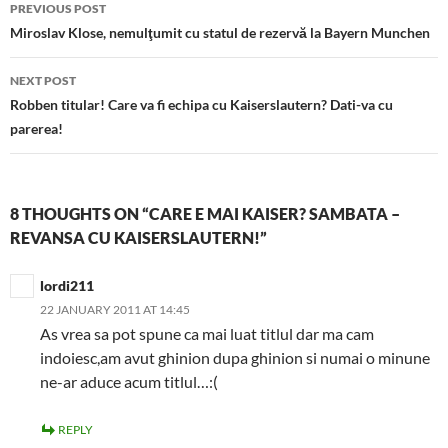
Post
PREVIOUS POST
navigation
Miroslav Klose, nemulţumit cu statul de rezervă la Bayern Munchen
NEXT POST
Robben titular! Care va fi echipa cu Kaiserslautern? Dati-va cu
parerea!
8 THOUGHTS ON “CARE E MAI KAISER? SAMBATA –
REVANSA CU KAISERSLAUTERN!”
lordi211
22 JANUARY 2011 AT 14:45
As vrea sa pot spune ca mai luat titlul dar ma cam
indoiesc,am avut ghinion dupa ghinion si numai o minune
ne-ar aduce acum titlul…:(
REPLY