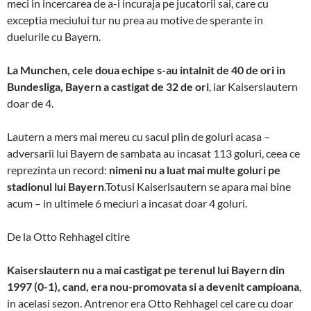
meci in incercarea de a-i incuraja pe jucatorii sai, care cu
exceptia meciului tur nu prea au motive de sperante in
duelurile cu Bayern.
La Munchen, cele doua echipe s-au intalnit de 40 de ori in
Bundesliga, Bayern a castigat de 32 de ori
, iar Kaiserslautern
doar de 4.
Lautern a mers mai mereu cu sacul plin de goluri acasa –
adversarii lui Bayern de sambata au incasat 113 goluri, ceea ce
reprezinta un record:
nimeni nu a luat mai multe goluri pe
stadionul lui Bayern
.Totusi Kaiserlsautern se apara mai bine
acum – in ultimele 6 meciuri a incasat doar 4 goluri.
De la Otto Rehhagel citire
Kaiserslautern nu a mai castigat pe terenul lui Bayern din
1997 (0-1), cand, era nou-promovata si a devenit campioana
,
in acelasi sezon. Antrenor era Otto Rehhagel cel care cu doar