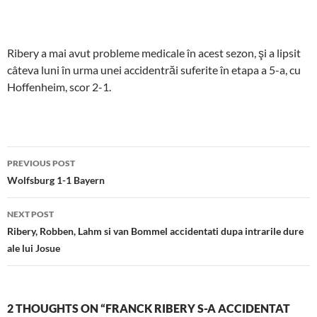
Ribery a mai avut probleme medicale în acest sezon, şi a lipsit
câteva luni în urma unei accidentrăi suferite în etapa a 5-a, cu
Hoffenheim, scor 2-1.
Post
PREVIOUS POST
navigation
Wolfsburg 1-1 Bayern
NEXT POST
Ribery, Robben, Lahm si van Bommel accidentati dupa intrarile dure
ale lui Josue
2 THOUGHTS ON “FRANCK RIBERY S-A ACCIDENTAT