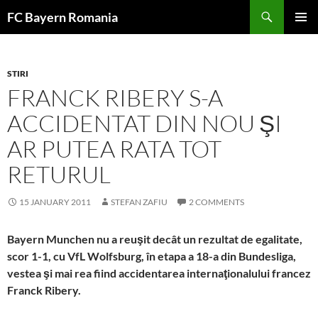
Skip
FC Bayern Romania
to
PRIMAR
content
MENU
STIRI
FRANCK RIBERY S-A
ACCIDENTAT DIN NOU ŞI
AR PUTEA RATA TOT
RETURUL
15 JANUARY 2011
STEFAN ZAFIU
2 COMMENTS
Bayern Munchen nu a reuşit decât un rezultat de egalitate,
scor 1-1, cu VfL Wolfsburg, în etapa a 18-a din Bundesliga,
vestea şi mai rea fiind accidentarea internaţionalului francez
Franck Ribery.