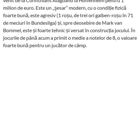
venit de la Corinthians Alagoano la Hoffenheim pentru 1
milion de euro. Este un „şesar” modern, cu o condiție fizică
foarte bună, este agresiv (1 roșu, de trei ori galben-roșu în 71
de meciuri în Bundesliga) și, spre deosebire de Mark van
Bommel, este și foarte tehnic și versat în construcția jocului. În
jocurile de până acum a primit o medie a notelor de 8, o valoare
foarte bună pentru un jucător de câmp.