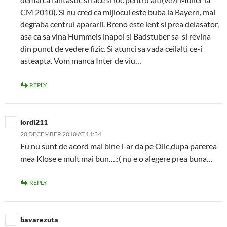
CM 2010). Si nu cred ca mijlocul este buba la Bayern, mai
degraba centrul apararii. Breno este lent si prea delasator,
asa ca sa vina Hummels inapoi si Badstuber sa-si revina
din punct de vedere fizic. Si atunci sa vada ceilalti ce-i
asteapta. Vom manca Inter de viu…
REPLY
lordi211
20 DECEMBER 2010 AT 11:34
Eu nu sunt de acord mai bine l-ar da pe Olic,dupa parerea
mea Klose e mult mai bun….:( nu e o alegere prea buna…
REPLY
bavarezuta