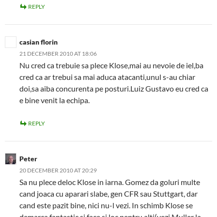
REPLY
casian florin
21 DECEMBER 2010 AT 18:06
Nu cred ca trebuie sa plece Klose,mai au nevoie de iel,ba
cred ca ar trebui sa mai aduca atacanti,unul s-au chiar
doi,sa aiba concurenta pe posturi.Luiz Gustavo eu cred ca
e bine venit la echipa.
REPLY
Peter
20 DECEMBER 2010 AT 20:29
Sa nu plece deloc Klose in iarna. Gomez da goluri multe
cand joaca cu aparari slabe, gen CFR sau Stuttgart, dar
cand este pazit bine, nici nu-l vezi. In schimb Klose se
demarca fantastic si face si loc pentru alti(vezi Muller la