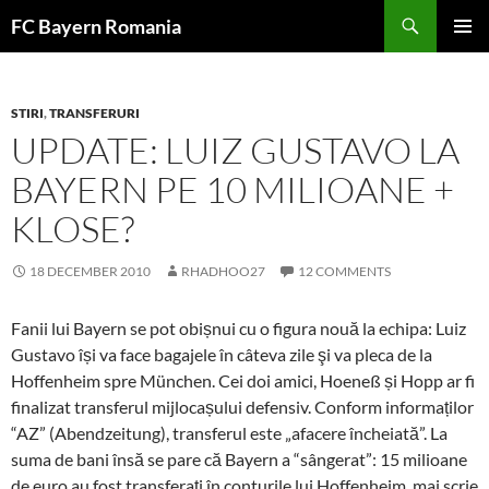
Skip
FC Bayern Romania
to
PRIMAR
content
MENU
STIRI
,
TRANSFERURI
UPDATE: LUIZ GUSTAVO LA
BAYERN PE 10 MILIOANE +
KLOSE?
18 DECEMBER 2010
RHADHOO27
12 COMMENTS
Fanii lui Bayern se pot obișnui cu o figura nouă la echipa: Luiz
Gustavo își va face bagajele în câteva zile şi va pleca de la
Hoffenheim spre München. Cei doi amici, Hoeneß și Hopp ar fi
finalizat transferul mijlocașului defensiv. Conform informaților
“AZ” (Abendzeitung), transferul este „afacere încheiată”. La
suma de bani însă se pare că Bayern a “sângerat”: 15 milioane
de euro au fost transferați în conturile lui Hoffenheim, mai scrie