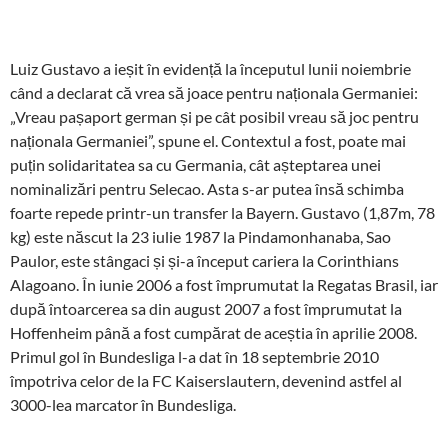
Luiz Gustavo a ieșit în evidență la începutul lunii noiembrie
când a declarat că vrea să joace pentru naționala Germaniei:
„Vreau pașaport german și pe cât posibil vreau să joc pentru
naționala Germaniei”, spune el. Contextul a fost, poate mai
puțin solidaritatea sa cu Germania, cât așteptarea unei
nominalizări pentru Selecao. Asta s-ar putea însă schimba
foarte repede printr-un transfer la Bayern. Gustavo (1,87m, 78
kg) este născut la 23 iulie 1987 la Pindamonhanaba, Sao
Paulor, este stângaci și și-a început cariera la Corinthians
Alagoano. În iunie 2006 a fost împrumutat la Regatas Brasil, iar
după întoarcerea sa din august 2007 a fost împrumutat la
Hoffenheim până a fost cumpărat de aceștia în aprilie 2008.
Primul gol în Bundesliga l-a dat în 18 septembrie 2010
împotriva celor de la FC Kaiserslautern, devenind astfel al
3000-lea marcator în Bundesliga.