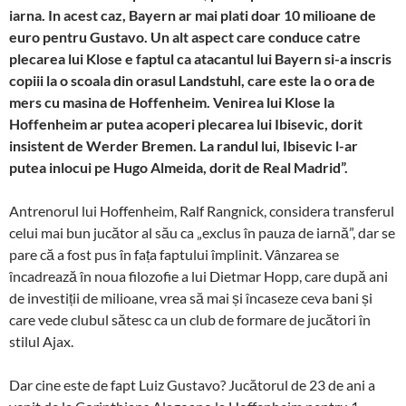
iarna. In acest caz, Bayern ar mai plati doar 10 milioane de
euro pentru Gustavo. Un alt aspect care conduce catre
plecarea lui Klose e faptul ca atacantul lui Bayern si-a inscris
copiii la o scoala din orasul Landstuhl, care este la o ora de
mers cu masina de Hoffenheim. Venirea lui Klose la
Hoffenheim ar putea acoperi plecarea lui Ibisevic, dorit
insistent de Werder Bremen. La randul lui, Ibisevic l-ar
putea inlocui pe Hugo Almeida, dorit de Real Madrid”.
Antrenorul lui Hoffenheim, Ralf Rangnick, considera transferul
celui mai bun jucător al său ca „exclus în pauza de iarnă”, dar se
pare că a fost pus în fața faptului împlinit. Vânzarea se
încadrează în noua filozofie a lui Dietmar Hopp, care după ani
de investiții de milioane, vrea să mai și încaseze ceva bani și
care vede clubul sătesc ca un club de formare de jucători în
stilul Ajax.
Dar cine este de fapt Luiz Gustavo? Jucătorul de 23 de ani a