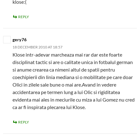
klose:(
REPLY
gery76
18 DECEMBER 2010 AT 18:57
Klose intr-adevar marcheaza mai rar dar este foarte
disciplinat tactic si are o calitate unica in fotbalul german
si anume crearea ca nimeni altul de spatii pentru
coechipierii din linia mediana si o mobilitate pe care doar
Olici in zilele sale bune o mai are.Avand in vedere
accidentarea pe termen lung a lui Olic si rigiditatea
evidenta mai ales in meciurile cu miza a lui Gomez nu cred
ca ar fi inspirata plecarea lui Klose.
REPLY