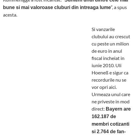
“, a spus
bune si mai valoroase cluburi din intreaga lume
acesta.
Si vanzarile
clubului au crescut
cu peste un milion
de euro in anul
fiscal incheiat in
iunie 2010. Uli
Hoeneß e sigur ca
recordurile nu se
vor opri aici.
Urmeaza unul care
ne priveste in mod
direct:
Bayern are
162.187 de
membri cotizanti
si 2.764 de fan-