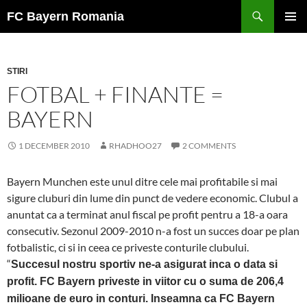
Skip
FC Bayern Romania
to
PRIMAR
content
MENU
STIRI
FOTBAL + FINANTE =
BAYERN
1 DECEMBER 2010
RHADHOO27
2 COMMENTS
Bayern Munchen este unul ditre cele mai profitabile si mai
sigure cluburi din lume din punct de vedere economic. Clubul a
anuntat ca a terminat anul fiscal pe profit pentru a 18-a oara
consecutiv. Sezonul 2009-2010 n-a fost un succes doar pe plan
fotbalistic, ci si in ceea ce priveste conturile clubului.
“
Succesul nostru sportiv ne-a asigurat inca o data si
profit. FC Bayern priveste in viitor cu o suma de 206,4
milioane de euro in conturi. Inseamna ca FC Bayern