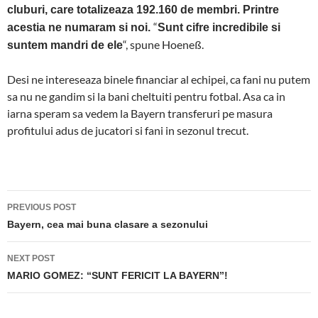
cluburi, care totalizeaza 192.160 de membri. Printre
“
acestia ne numaram si noi.
Sunt cifre incredibile si
“, spune Hoeneß.
suntem mandri de ele
Desi ne intereseaza binele financiar al echipei, ca fani nu putem
sa nu ne gandim si la bani cheltuiti pentru fotbal. Asa ca in
iarna speram sa vedem la Bayern transferuri pe masura
profitului adus de jucatori si fani in sezonul trecut.
Post
PREVIOUS POST
navigation
Bayern, cea mai buna clasare a sezonului
NEXT POST
MARIO GOMEZ: “SUNT FERICIT LA BAYERN”!