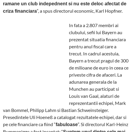
ramane un club indepednent si nu este deloc afectat de
“, a spus directorul economic, Karl Hopfner.
criza financiara
In fata a 2.807 membri ai
clubului, sefii lui Bayern au
prezentat situatia financiara
pentru anul fiscal care a
trecut. In cadrul acestuia,
Bayern a trecut pragul de 300
de milioane de euro in ceea ce
priveste cifra de afaceri. La
adunarea generala de la
Munchen au participat si
Louis van Gaal, alaturi de
reprezentantii echipei, Mark
van Bommel, Philipp Lahm si Bastian Schweinsteiger.
Presedintele Uli Hoeneß a catalogat rezultatele echipei, dar si
pe cele financiare ca fiind “
“. Si directorul Karl-Heinz
fabuloase
Rummenigge a fost incantat: “
Suntem unul dintre cele mai