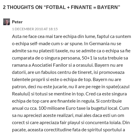
2 THOUGHTS ON “FOTBAL + FINANTE = BAYERN”
Peter
1 DECEMBER 2010 AT 18:15
Asta ne face cea mai tare echipa din lume, faptul ca suntem
o echipa self-made cum s-ar spune. In Germania nu se
admite sa nu platesti taxele, nu se admite ca o echipa sa fie
cumparata de o singura persoana, 50+1 la suta trebuie sa
ramana a Asociatiei Fanilor si a orasului. Bayern nu are
datorii, are un fabulos centru de tineret, isi promoveaza
talentele proprii si este o echipa de top. Bayern nu are
patron, deci nu este jucarie, nu il are pe rege in spate(cazul
Realului) si totusi se mentine in top. Cred ca este singura
echipa de top care are finantele in regula. Si contribuie
anual cu cca. 100 milioane Euro taxe la bugetul local. Cum
sa nu apreciezi aceste realizari, mai ales daca esti un om
corect si care apreciaza fair playul si concurenta loiala. Din
pacate, aceasta corectitudine fata de spiritul sportului a