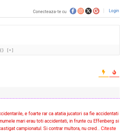
Login
Conecteaza-te cu
{}
[+]
dentarile, e foarte rar ca atatia jucatori sa fie accidentati
numele mari erau toti accidentati, in frunte cu Effenberg si
 castigat campionatul. Si contrar multora, nu cred
…
Citeste