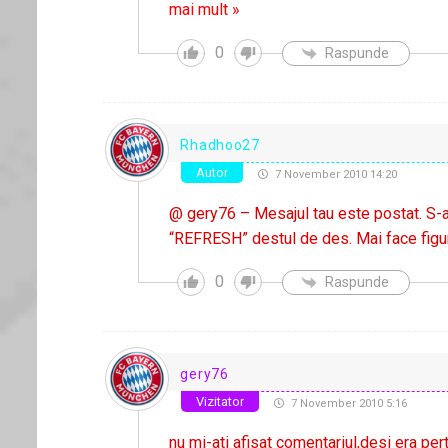
mai mult »
0
Raspunde
Rhadhoo27
Autor
7 November 2010 14:20
@ gery76 – Mesajul tau este postat. S-ar 
“REFRESH” destul de des. Mai face figu
0
Raspunde
gery76
Vizitator
7 November 2010 5:16
nu mi-ati afisat comentariul,desi era pe