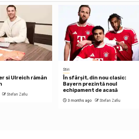
Stiri
er si Ulreich rămân
În sfârșit, din nou clasic:
n
Bayern prezintă noul
echipament de acasă
Stefan Zafiu
3 months ago
Stefan Zafiu