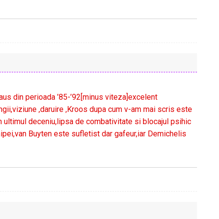
aus din perioada ’85-’92[minus viteza]excelent
mingii,viziune ,daruire ,Kroos dupa cum v-am mai scris este
ltimul deceniu,lipsa de combativitate si blocajul psihic
ipei,van Buyten este sufletist dar gafeur,iar Demichelis