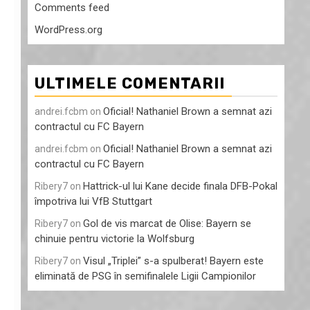
Comments feed
WordPress.org
ULTIMELE COMENTARII
Oficial! Nathaniel Brown a semnat azi
andrei.fcbm
on
contractul cu FC Bayern
Oficial! Nathaniel Brown a semnat azi
andrei.fcbm
on
contractul cu FC Bayern
Hattrick-ul lui Kane decide finala DFB-Pokal
Ribery7
on
împotriva lui VfB Stuttgart
Gol de vis marcat de Olise: Bayern se
Ribery7
on
chinuie pentru victorie la Wolfsburg
Visul „Triplei” s-a spulberat! Bayern este
Ribery7
on
eliminată de PSG în semifinalele Ligii Campionilor