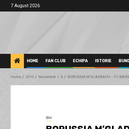
Skip
7 August 2026
to
content
HOME
FAN CLUB
ECHIPA
ISTORIE
BUN
Home
2010
November
6
BORUSSIA M’GLADBACH – FC BAYER
Stiri