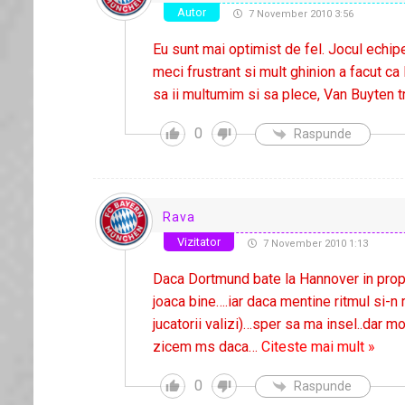
Autor
7 November 2010 3:56
Eu sunt mai optimist de fel. Jocul echip
meci frustrant si mult ghinion a facut ca
sa ii multumim si sa plece, Van Buyten 
0
Raspunde
Rava
Vizitator
7 November 2010 1:13
Daca Dortmund bate la Hannover in propo
joaca bine….iar daca mentine ritmul si-n r
jucatorii valizi)…sper sa ma insel..dar 
zicem ms daca
…
Citeste mai mult »
0
Raspunde