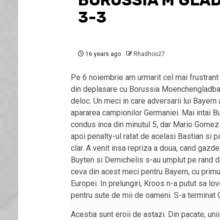
BORUSSIA M’GLAD
3-3
16 years ago
Rhadhoo27
Pe 6 noiembrie am urmarit cel mai frustrant
din deplasare cu Borussia Moenchengladbach,
deloc. Un meci in care adversarii lui Bayern a
apararea campionilor Germaniei. Mai intai Bu
condus inca din minutul 5, dar Mario Gomez 
apoi penalty-ul ratat de acelasi Bastian si 
clar. A venit insa repriza a doua, cand gazdel
Buyten si Demichelis s-au umplut pe rand de
ceva din acest meci pentru Bayern, cu prim
Europei. In prelungiri, Kroos n-a putut sa l
pentru sute de mii de oameni. S-a terminat
Acestia sunt eroii de astazi. Din pacate, unii a