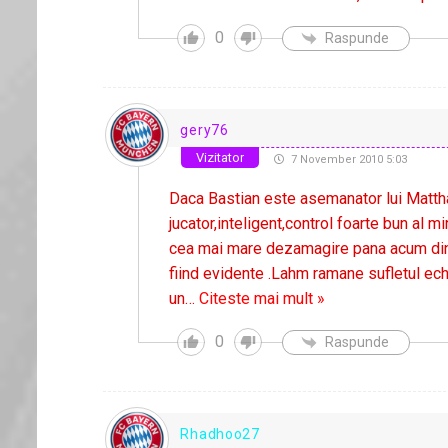
0
Raspunde
gery76
Vizitator
7 November 2010 5:03
Daca Bastian este asemanator lui Matth
jucator,inteligent,control foarte bun al 
cea mai mare dezamagire pana acum din u
fiind evidente .Lahm ramane sufletul ech
un
…
Citeste mai mult »
0
Raspunde
Rhadhoo27