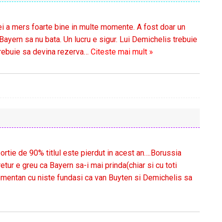
ei a mers foarte bine in multe momente. A fost doar un
 Bayern sa nu bata. Un lucru e sigur. Lui Demichelis trebuie
trebuie sa devina rezerva
…
Citeste mai mult »
rtie de 90% titlul este pierdut in acest an….Borussia
etur e greu ca Bayern sa-i mai prinda(chiar si cu toti
momentan cu niste fundasi ca van Buyten si Demichelis sa