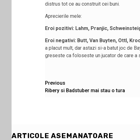
distrus tot ce au construit cei buni.
Aprecierile mele:
Eroi pozitivi: Lahm, Pranjic, Schweinste
Eroi negativi: Butt, Van Buyten,
Ottl, Kro
a placut mult, dar astazi si-a batut joc de 
greseste ca foloseste un jucator de care a 
Post
Previous
Ribery si Badstuber mai stau o tura
navigation
ARTICOLE ASEMANATOARE