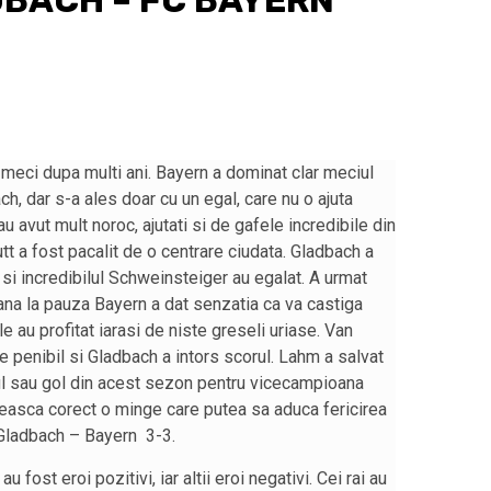
BACH – FC BAYERN
 meci dupa multi ani. Bayern a dominat clar meciul
 dar s-a ales doar cu un egal, care nu o ajuta
u avut mult noroc, ajutati si de gafele incredibile din
tt a fost pacalit de o centrare ciudata. Gladbach a
si incredibilul Schweinsteiger au egalat. A urmat
pana la pauza Bayern a dat senzatia ca va castiga
e au profitat iarasi de niste greseli uriase. Van
 penibil si Gladbach a intors scorul. Lahm a salvat
ul sau gol din acest sezon pentru vicecampioana
oveasca corect o minge care putea sa aduca fericirea
 Gladbach – Bayern 3-3.
u fost eroi pozitivi, iar altii eroi negativi. Cei rai au