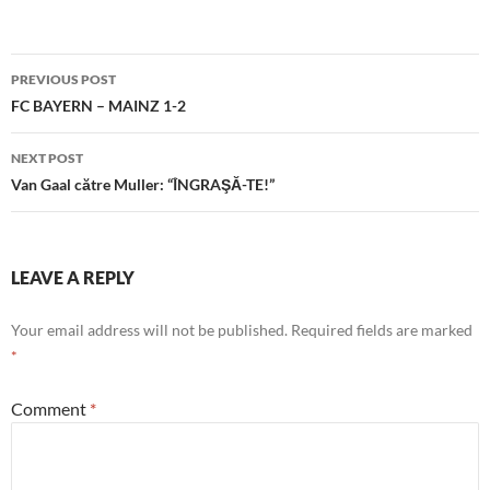
Post
PREVIOUS POST
navigation
FC BAYERN – MAINZ 1-2
NEXT POST
Van Gaal către Muller: “ÎNGRAŞĂ-TE!”
LEAVE A REPLY
Your email address will not be published.
Required fields are marked
*
Comment
*