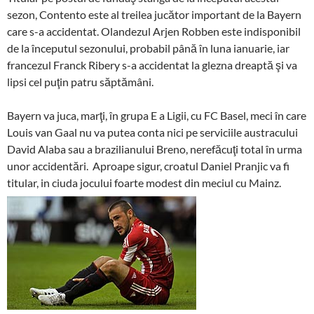
sezon, Contento este al treilea jucător important de la Bayern
care s-a accidentat. Olandezul Arjen Robben este indisponibil
de la începutul sezonului, probabil până în luna ianuarie, iar
francezul Franck Ribery s-a accidentat la glezna dreaptă şi va
lipsi cel puţin patru săptămâni.
Bayern va juca, marţi, în grupa E a Ligii, cu FC Basel, meci în care
Louis van Gaal nu va putea conta nici pe serviciile austracului
David Alaba sau a brazilianului Breno, nerefăcuţi total în urma
unor accidentări. Aproape sigur, croatul Daniel Pranjic va fi
titular, in ciuda jocului foarte modest din meciul cu Mainz.