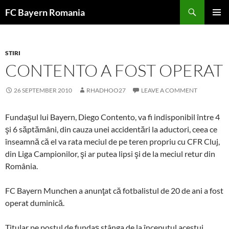
Skip
FC Bayern Romania
to
PRIMAR
content
MENU
STIRI
CONTENTO A FOST OPERAT
26 SEPTEMBER 2010
RHADHOO27
LEAVE A COMMENT
Fundaşul lui Bayern, Diego Contento, va fi indisponibil între 4
şi 6 săptămâni, din cauza unei accidentări la aductori, ceea ce
înseamnă că el va rata meciul de pe teren propriu cu CFR Cluj,
din Liga Campionilor, şi ar putea lipsi şi de la meciul retur din
România.
FC Bayern Munchen a anunţat că fotbalistul de 20 de ani a fost
operat duminică.
Titular pe postul de fundaş stânga de la începutul acestui