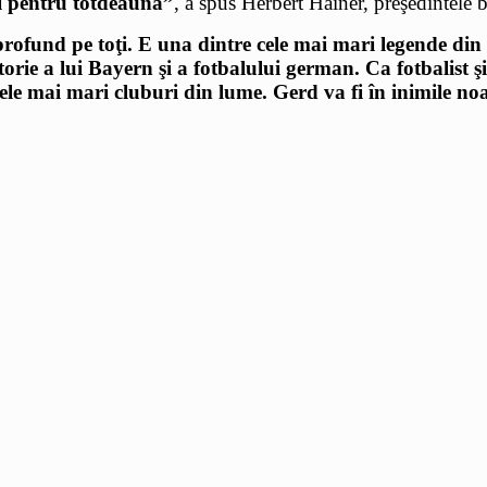
ui pentru totdeauna”
, a spus Herbert Hainer, preşedintele 
ofund pe toţi. E una dintre cele mai mari legende din is
torie a lui Bayern şi a fotbalului german. Ca fotbalist 
ele mai mari cluburi din lume. Gerd va fi în inimile no