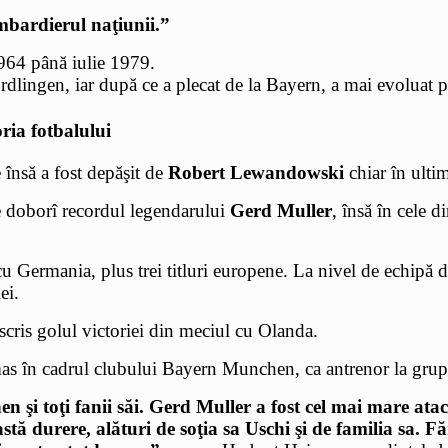
bardierul naţiunii.”
964 până iulie 1979.
ordlingen, iar după ce a plecat de la Bayern, a mai evoluat
oria fotbalului
 însă a fost depăşit de
Robert Lewandowski
chiar în ultim
 doborî recordul legendarului
Gerd Muller
, însă în cele 
cu Germania, plus trei titluri europene. La nivel de echip
ei.
scris golul victoriei din meciul cu Olanda.
mas în cadrul clubului Bayern Munchen, ca antrenor la grupel
n şi toţi fanii săi. Gerd Muller a fost cel mai mare ata
astă durere, alături de soţia sa Uschi şi de familia sa.