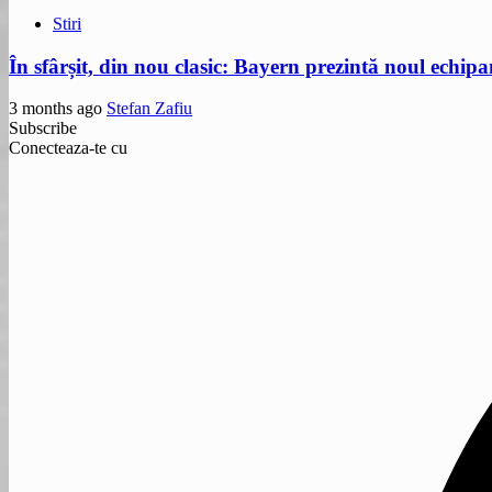
Stiri
În sfârșit, din nou clasic: Bayern prezintă noul echip
3 months ago
Stefan Zafiu
Subscribe
Conecteaza-te cu