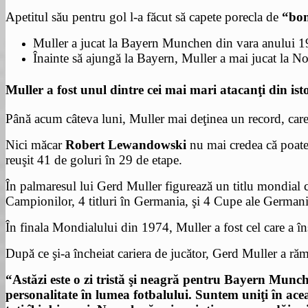
Apetitul său pentru gol l-a făcut să capete porecla de
“bom
Muller a jucat la Bayern Munchen din vara anului 1
Înainte să ajungă la Bayern, Muller a mai jucat la N
Muller a fost unul dintre cei mai mari atacanţi din ist
Până acum câteva luni, Muller mai deţinea un record, care
Nici măcar
Robert Lewandowski
nu mai credea că poate
reuşit 41 de goluri în 29 de etape.
În palmaresul lui Gerd Muller figurează un titlu mondial 
Campionilor, 4 titluri în Germania, şi 4 Cupe ale Germani
În finala Mondialului din 1974, Muller a fost cel care a în
După ce şi-a încheiat cariera de jucător, Gerd Muller a ră
“Astăzi este o zi tristă şi neagră pentru Bayern Munche
personalitate în lumea fotbalului. Suntem uniţi în ace