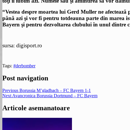
toţi îl iubim azi. Numele său şi amintirea sa vor dăin
“Vestea despre moartea lui Gerd Muller ne afectează pr
până azi şi vor fi pentru totdeauna parte din marea is
Bayern şi pentru dezvoltarea clubului în unul dintre c
sursa: digisport.ro
Tags:
#derbomber
Post navigation
Previous
Borussia M’gladbach – FC Bayern 1-1
Next
Avancronica Borussia Dortmund – FC Bayern
Articole asemanatoare