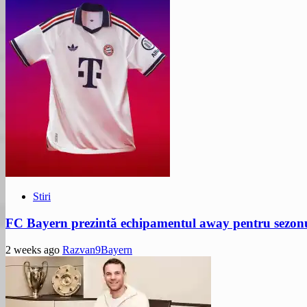
Stiri
FC Bayern prezintă echipamentul away pentru sezon
2 weeks ago
Razvan9Bayern