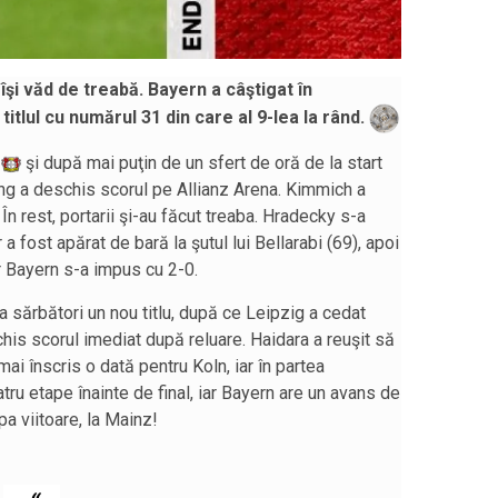
 îşi văd de treabă. Bayern a câştigat în
titlul cu numărul 31 din care al 9-lea la rând.
şi după mai puţin de un sfert de oră de la start
ng a deschis scorul pe Allianz Arena. Kimmich a
 În rest, portarii şi-au făcut treaba. Hradecky s-a
 a fost apărat de bară la şutul lui Bellarabi (69), apoi
iar Bayern s-a impus cu 2-0.
 sărbători un nou titlu, după ce Leipzig a cedat
chis scorul imediat după reluare. Haidara a reuşit să
ai înscris o dată pentru Koln, iar în partea
atru etape înainte de final, iar Bayern are un avans de
pa viitoare, la Mainz!