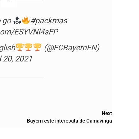
o go
#packmas
r.com/ESYVNl4sFP
glish
(@FCBayernEN)
l 20, 2021
Next
Bayern este interesata de Camavinga