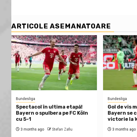
ARTICOLE ASEMANATOARE
Bundesliga
Bundesliga
Spectacol în ultima etapă!
Gol de vis m
Bayern o spulbera pe FC Köln
Bayern se c
cu 5-1
victorie la
3 months ago
Stefan Zafiu
3 months ago