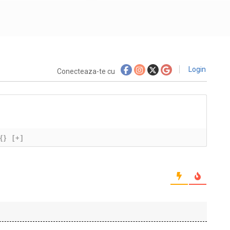
Login
Conecteaza-te cu
{}
[+]