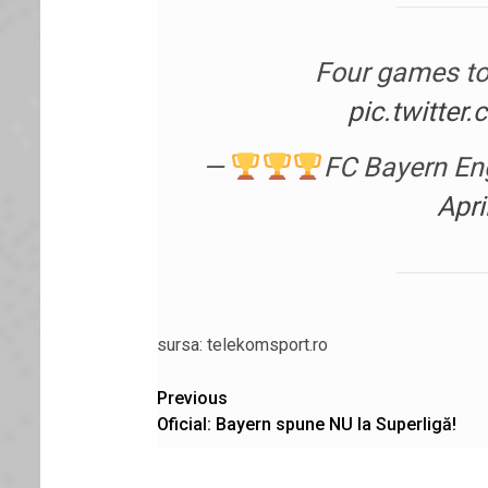
Four games t
pic.twitte
—
FC Bayern En
Apri
sursa: telekomsport.ro
Post
Previous
Oficial: Bayern spune NU la Superligă!
navigation