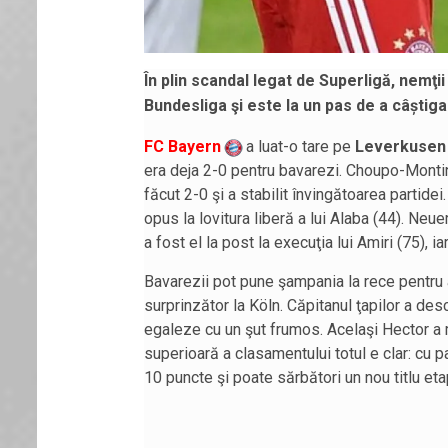
În plin scandal legat de Superligă, nemţii
Bundesliga şi este la un pas de a câștiga 
FC Bayern
a luat-o tare pe
Leverkusen
era deja 2-0 pentru bavarezi. Choupo-Monti
făcut 2-0 şi a stabilit învingătoarea partidei.
opus la lovitura liberă a lui Alaba (44). Neuer
a fost el la post la execuţia lui Amiri (75), 
Bavarezii pot pune şampania la rece pentru a
surprinzător la Köln. Căpitanul ţapilor a des
egaleze cu un şut frumos. Acelaşi Hector a m
superioară a clasamentului totul e clar: cu p
10 puncte şi poate sărbători un nou titlu eta