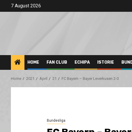
Skip
7 August 2026
to
content
HOME
FAN CLUB
ECHIPA
ISTORIE
BUN
Home
2021
April
21
FC Bayern – Bayer Leverkusen 2-0
Bundesliga