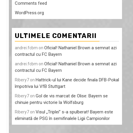
Comments feed
WordPress.org
ULTIMELE COMENTARII
Oficial! Nathaniel Brown a semnat azi
andrei.fcbm
on
contractul cu FC Bayern
Oficial! Nathaniel Brown a semnat azi
andrei.fcbm
on
contractul cu FC Bayern
Hattrick-ul lui Kane decide finala DFB-Pokal
Ribery7
on
împotriva lui VfB Stuttgart
Gol de vis marcat de Olise: Bayern se
Ribery7
on
chinuie pentru victorie la Wolfsburg
Visul „Triplei” s-a spulberat! Bayern este
Ribery7
on
eliminată de PSG în semifinalele Ligii Campionilor