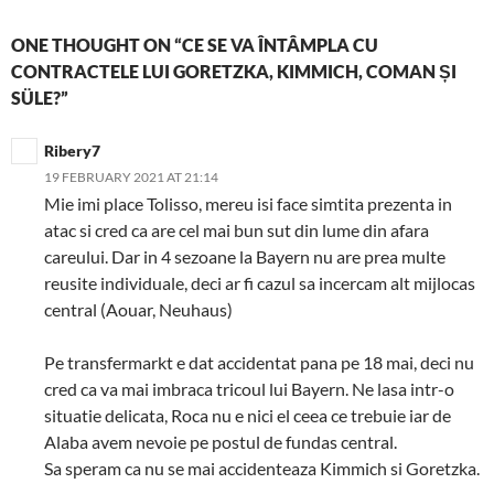
ONE THOUGHT ON “CE SE VA ÎNTÂMPLA CU
CONTRACTELE LUI GORETZKA, KIMMICH, COMAN ȘI
SÜLE?”
Ribery7
19 FEBRUARY 2021 AT 21:14
Mie imi place Tolisso, mereu isi face simtita prezenta in
atac si cred ca are cel mai bun sut din lume din afara
careului. Dar in 4 sezoane la Bayern nu are prea multe
reusite individuale, deci ar fi cazul sa incercam alt mijlocas
central (Aouar, Neuhaus)
Pe transfermarkt e dat accidentat pana pe 18 mai, deci nu
cred ca va mai imbraca tricoul lui Bayern. Ne lasa intr-o
situatie delicata, Roca nu e nici el ceea ce trebuie iar de
Alaba avem nevoie pe postul de fundas central.
Sa speram ca nu se mai accidenteaza Kimmich si Goretzka.