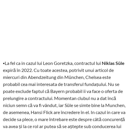
▪La fel ca in cazul lui Leon Goretzka, contractul lui
Niklas Süle
expiră în 2022. Cu toate acestea, potrivit unui articol de
miercuri din Abendzeitung din München, Chelsea este
probabil cea mai interesata de transferul fundașului. Nu se
poate exclude faptul că Bayern probabil ii va face o oferta de
prelungire a contractului. Momentan clubul nu a dat încă
niciun semn că va fi vândut, iar Süle se simte bine la Munchen,
de asemenea, Hansi Flick are încredere în el. In cazul in care va
decide sa plece, o mare întrebare este despre câtă concurență
va avea și la ce rol ar putea să se aștepte sub conducerea lui