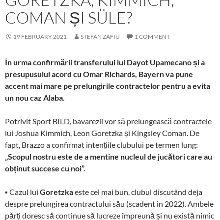
COMAN ȘI SÜLE?
19 FEBRUARY 2021
STEFAN ZAFIU
1 COMMENT
În urma confirmării transferului lui Dayot Upamecano și a
presupusului acord cu Omar Richards, Bayern va pune
accent mai mare pe prelungirile contractelor pentru a evita
un nou caz Alaba.
Potrivit Sport BILD, bavarezii vor să prelungească contractele
lui Joshua Kimmich, Leon Goretzka și Kingsley Coman. De
fapt, Brazzo a confirmat intențiile clubului pe termen lung:
„Scopul nostru este de a mentine nucleul de jucători care au
obținut succese cu noi”.
▪ Cazul lui
Goretzka
este cel mai bun, clubul discutând deja
despre prelungirea contractului său (scadent în 2022). Ambele
părți doresc să continue să lucreze împreună și nu există nimic