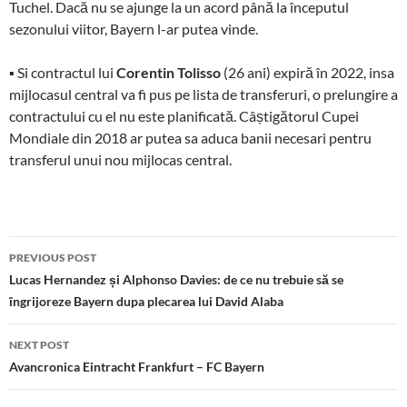
Tuchel. Dacă nu se ajunge la un acord până la începutul
sezonului viitor, Bayern l-ar putea vinde.
▪
Si contractul lui
Corentin Tolisso
(26 ani)
expiră în 2022, insa
mijlocasul central va fi pus
pe lista de transferuri,
o prelungire a
contractului cu el nu este planificată.
Câștigătorul Cupei
Mondiale din 2018 ar putea sa aduca banii necesari pentru
transferul unui nou mijlocas central.
Post
PREVIOUS POST
navigation
Lucas Hernandez și Alphonso Davies: de ce nu trebuie să se
îngrijoreze Bayern dupa plecarea lui David Alaba
NEXT POST
Avancronica Eintracht Frankfurt – FC Bayern