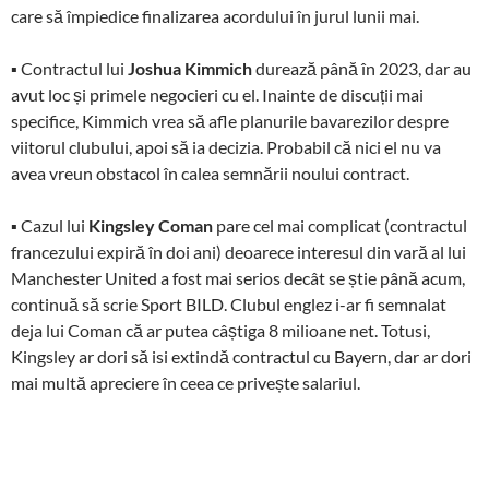
care să împiedice finalizarea acordului în jurul lunii mai.
▪ Contractul lui
Joshua Kimmich
durează până în 2023, dar au
avut loc și primele negocieri cu el. Inainte de discuții mai
specifice, Kimmich vrea să afle planurile bavarezilor despre
viitorul clubului, apoi să ia decizia. Probabil că nici el nu va
avea vreun obstacol în calea semnării noului contract.
▪ Cazul lui
Kingsley Coman
pare cel mai complicat (contractul
francezului expiră în doi ani) deoarece interesul din vară al lui
Manchester United a fost mai serios decât se știe până acum,
continuă să scrie Sport BILD. Clubul englez i-ar fi semnalat
deja lui Coman că ar putea câștiga 8 milioane net. Totusi,
Kingsley ar dori să isi extindă contractul cu Bayern, dar ar dori
mai multă apreciere în ceea ce privește salariul.