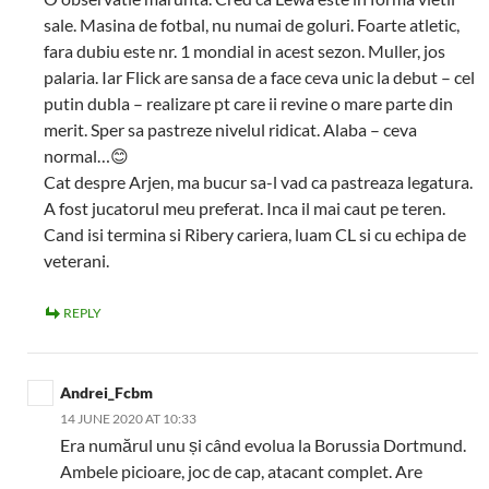
sale. Masina de fotbal, nu numai de goluri. Foarte atletic,
fara dubiu este nr. 1 mondial in acest sezon. Muller, jos
palaria. Iar Flick are sansa de a face ceva unic la debut – cel
putin dubla – realizare pt care ii revine o mare parte din
merit. Sper sa pastreze nivelul ridicat. Alaba – ceva
normal…😊
Cat despre Arjen, ma bucur sa-l vad ca pastreaza legatura.
A fost jucatorul meu preferat. Inca il mai caut pe teren.
Cand isi termina si Ribery cariera, luam CL si cu echipa de
veterani.
REPLY
Andrei_Fcbm
14 JUNE 2020 AT 10:33
Era numărul unu și când evolua la Borussia Dortmund.
Ambele picioare, joc de cap, atacant complet. Are