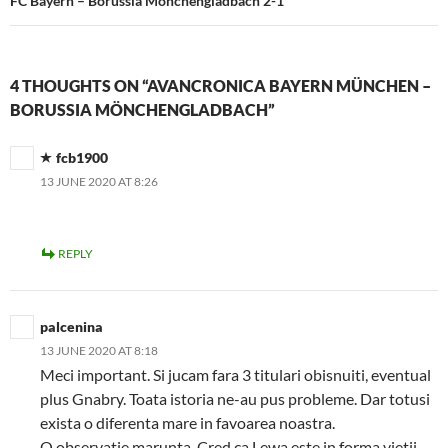
FC Bayern – Borussia Mönchengladbach 2-1
4 THOUGHTS ON “AVANCRONICA BAYERN MÜNCHEN –
BORUSSIA MÖNCHENGLADBACH”
fcb1900
13 JUNE 2020 AT 8:26
REPLY
palcenina
13 JUNE 2020 AT 8:18
Meci important. Si jucam fara 3 titulari obisnuiti, eventual
plus Gnabry. Toata istoria ne-au pus probleme. Dar totusi
exista o diferenta mare in favoarea noastra.
O observatie marunta. Cred ca Lewa este in forma vietii