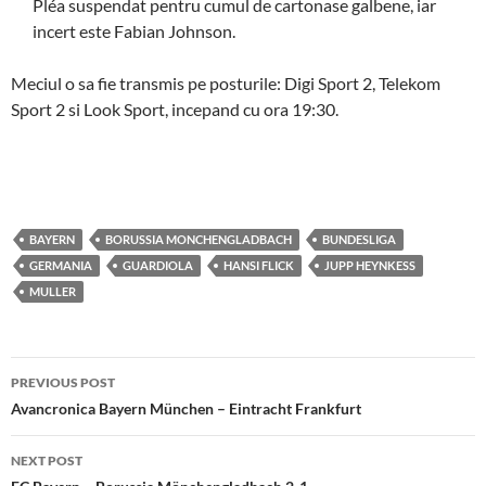
Pléa suspendat pentru cumul de cartonase galbene, iar
incert este Fabian Johnson.
Meciul o sa fie transmis pe posturile: Digi Sport 2, Telekom
Sport 2 si Look Sport, incepand cu ora 19:30.
BAYERN
BORUSSIA MONCHENGLADBACH
BUNDESLIGA
GERMANIA
GUARDIOLA
HANSI FLICK
JUPP HEYNKESS
MULLER
Post
PREVIOUS POST
navigation
Avancronica Bayern München – Eintracht Frankfurt
NEXT POST