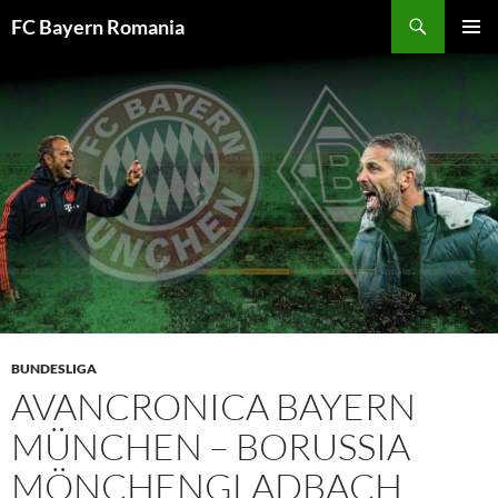
Skip
FC Bayern Romania
to
PRIMAR
content
MENU
BUNDESLIGA
AVANCRONICA BAYERN
MÜNCHEN – BORUSSIA
MÖNCHENGLADBACH