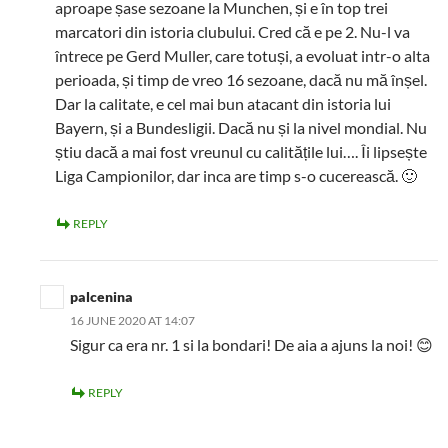
aproape șase sezoane la Munchen, și e în top trei
marcatori din istoria clubului. Cred că e pe 2. Nu-l va
întrece pe Gerd Muller, care totuși, a evoluat intr-o alta
perioada, și timp de vreo 16 sezoane, dacă nu mă înșel.
Dar la calitate, e cel mai bun atacant din istoria lui
Bayern, și a Bundesligii. Dacă nu și la nivel mondial. Nu
știu dacă a mai fost vreunul cu calitățile lui…. Îi lipsește
Liga Campionilor, dar inca are timp s-o cucerească. 🙂
REPLY
palcenina
16 JUNE 2020 AT 14:07
Sigur ca era nr. 1 si la bondari! De aia a ajuns la noi! 😊
REPLY