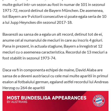
multe goluri intr-un sezon au fost in numar de 101 in sezonul
1971-72, record detinut de Bayern München.
De asemenea,
tot Bayern are 9 victorii consecutive si poate egala seria de 10
a lui Jupp Heynckes din sezonul 2017-18.
Bavarezii au sansa de a egala un alt record, detinut tot de ei,
anume cel al numarului de meciuri in care au inscris 4 goluri.
Pana in prezent, in actuala stagiune, Bayern a înregistrat 12
meciuri cu o asemenea caracteristica.
Recordul de 13 meciuri a
fost stabilit in sezonul 1973-74.
Daca va fi in componenta echipei de maine, David Alaba are
sansa de a deveni austriacul cu cele mai multe aparitii in primul
esalon al fotbalului german, egaland astfel recordul lui Andreas
Herzog cu 264 de aparitii