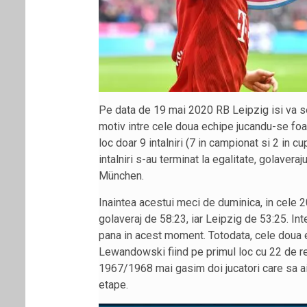
Pe data de 19 mai 2020 RB Leipzig isi va se
motiv intre cele doua echipe jucandu-se foar
loc doar 9 intalniri (7 in campionat si 2 in c
intalniri s-au terminat la egalitate, golaveraj
München.
Inaintea acestui meci de duminica, in cele 
golaveraj de 58:23, iar Leipzig de 53:25. I
pana in acest moment. Totodata, cele doua e
Lewandowski fiind pe primul loc cu 22 de r
1967/1968 mai gasim doi jucatori care sa aib
etape.