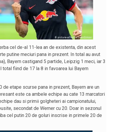
rba cel de-al 11-lea an de existenta, din acest
te putine meciuri pana in prezent. In total au avut
upa), Bayern castigand 5 partide, Leipzig 1 meci, iar 3
ul total fiind de 17 la 8 in favoarea lui Bayern
20 de etape scurse pana in prezent, Bayern are un
nteresant este ca ambele echipe au cate 13 marcatori
chipe dau si primii golgheteri ai campionatului,
eusite, secondat de Werner cu 20. Doar in sezonul
a cel putin 20 de goluri inscrise in primele 20 de