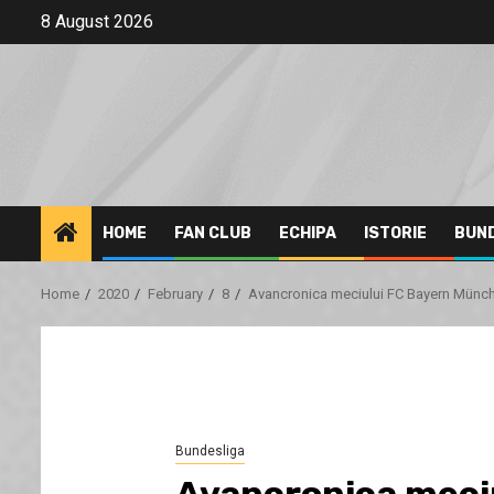
Skip
8 August 2026
to
content
HOME
FAN CLUB
ECHIPA
ISTORIE
BUN
Home
2020
February
8
Avancronica meciului FC Bayern Münch
Bundesliga