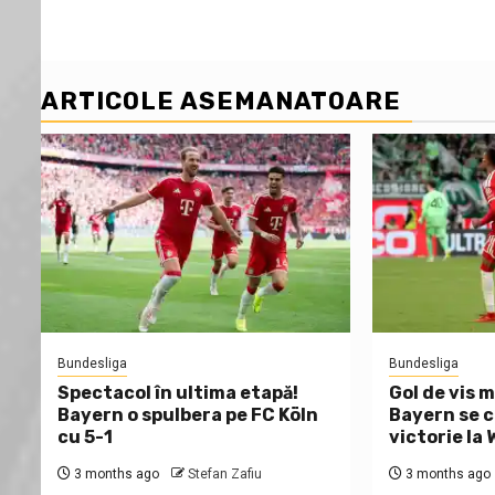
ARTICOLE ASEMANATOARE
Bundesliga
Bundesliga
Spectacol în ultima etapă!
Gol de vis m
Bayern o spulbera pe FC Köln
Bayern se c
cu 5-1
victorie la
3 months ago
Stefan Zafiu
3 months ago