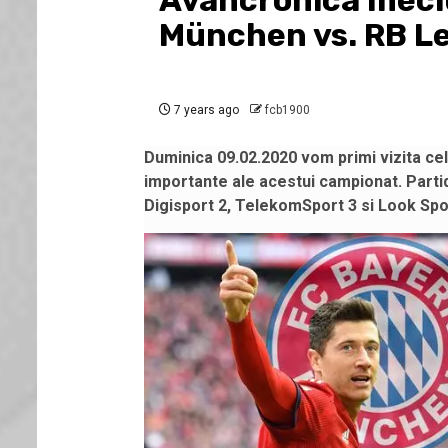
Avancronica meci
München vs. RB Le
7 years ago
fcb1900
Duminica 09.02.2020 vom primi vizita celo
importante ale acestui campionat. Parti
Digisport 2, TelekomSport 3 si Look Spo