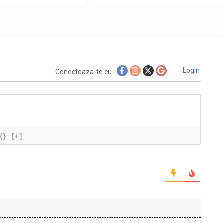
Login
Conecteaza-te cu
{}
[+]