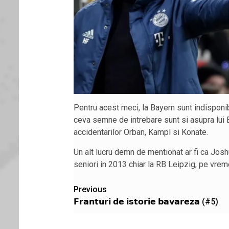
Pentru acest meci, la Bayern sunt indisponibi
ceva semne de intrebare sunt si asupra lui B
accidentarilor Orban, Kampl si Konate.
Un alt lucru demn de mentionat ar fi ca Josh
seniori in 2013 chiar la RB Leipzig, pe vreme
Post
Previous
𝗙𝗿𝗮𝗻𝘁𝘂𝗿𝗶 𝗱𝗲 𝗶𝘀𝘁𝗼𝗿𝗶𝗲 𝗯𝗮𝘃𝗮𝗿𝗲𝘇𝗮 (#5)
navigation