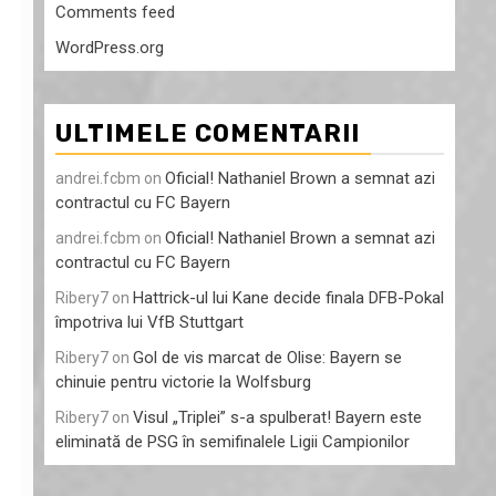
Comments feed
WordPress.org
ULTIMELE COMENTARII
Oficial! Nathaniel Brown a semnat azi
andrei.fcbm
on
contractul cu FC Bayern
Oficial! Nathaniel Brown a semnat azi
andrei.fcbm
on
contractul cu FC Bayern
Hattrick-ul lui Kane decide finala DFB-Pokal
Ribery7
on
împotriva lui VfB Stuttgart
Gol de vis marcat de Olise: Bayern se
Ribery7
on
chinuie pentru victorie la Wolfsburg
Visul „Triplei” s-a spulberat! Bayern este
Ribery7
on
eliminată de PSG în semifinalele Ligii Campionilor