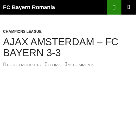
Skip
FC Bayern Romania
to
PRIMAR
content
MENU
CHAMPIONS LEAGUE
AJAX AMSTERDAM – FC
BAYERN 3-3
13 DECEMBER 2018
FCDM3
12 COMMENTS