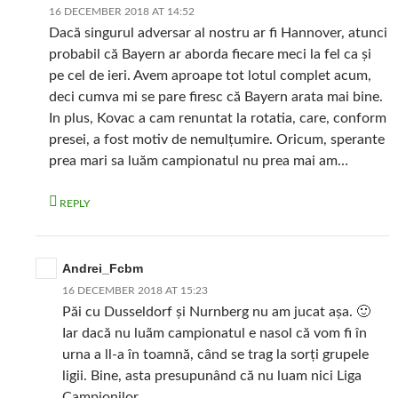
16 DECEMBER 2018 AT 14:52
Dacă singurul adversar al nostru ar fi Hannover, atunci
probabil că Bayern ar aborda fiecare meci la fel ca și
pe cel de ieri. Avem aproape tot lotul complet acum,
deci cumva mi se pare firesc că Bayern arata mai bine.
In plus, Kovac a cam renuntat la rotatia, care, conform
presei, a fost motiv de nemulțumire. Oricum, sperante
prea mari sa luăm campionatul nu prea mai am…
REPLY
Andrei_Fcbm
16 DECEMBER 2018 AT 15:23
Păi cu Dusseldorf și Nurnberg nu am jucat așa. 🙂
Iar dacă nu luãm campionatul e nasol că vom fi în
urna a ll-a în toamnă, când se trag la sorți grupele
ligii. Bine, asta presupunând că nu luam nici Liga
Campionilor.