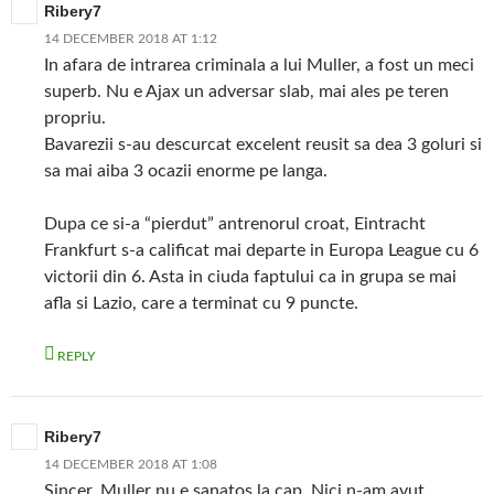
Ribery7
14 DECEMBER 2018 AT 1:12
In afara de intrarea criminala a lui Muller, a fost un meci
superb. Nu e Ajax un adversar slab, mai ales pe teren
propriu.
Bavarezii s-au descurcat excelent reusit sa dea 3 goluri si
sa mai aiba 3 ocazii enorme pe langa.
Dupa ce si-a “pierdut” antrenorul croat, Eintracht
Frankfurt s-a calificat mai departe in Europa League cu 6
victorii din 6. Asta in ciuda faptului ca in grupa se mai
afla si Lazio, care a terminat cu 9 puncte.
REPLY
Ribery7
14 DECEMBER 2018 AT 1:08
Sincer, Muller nu e sanatos la cap. Nici n-am avut