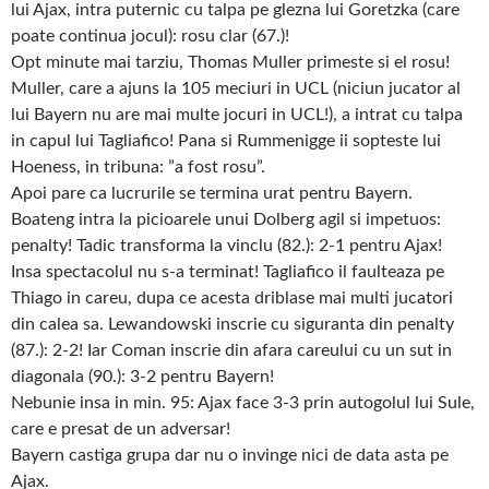
lui Ajax, intra puternic cu talpa pe glezna lui Goretzka (care
poate continua jocul): rosu clar (67.)!
Opt minute mai tarziu, Thomas Muller primeste si el rosu!
Muller, care a ajuns la 105 meciuri in UCL (niciun jucator al
lui Bayern nu are mai multe jocuri in UCL!), a intrat cu talpa
in capul lui Tagliafico! Pana si Rummenigge ii sopteste lui
Hoeness, in tribuna: ”a fost rosu”.
Apoi pare ca lucrurile se termina urat pentru Bayern.
Boateng intra la picioarele unui Dolberg agil si impetuos:
penalty! Tadic transforma la vinclu (82.): 2-1 pentru Ajax!
Insa spectacolul nu s-a terminat! Tagliafico il faulteaza pe
Thiago in careu, dupa ce acesta driblase mai multi jucatori
din calea sa. Lewandowski inscrie cu siguranta din penalty
(87.): 2-2! Iar Coman inscrie din afara careului cu un sut in
diagonala (90.): 3-2 pentru Bayern!
Nebunie insa in min. 95: Ajax face 3-3 prin autogolul lui Sule,
care e presat de un adversar!
Bayern castiga grupa dar nu o invinge nici de data asta pe
Ajax.