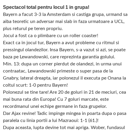
Spectacol total pentru locul 1 in grupa!
Bayern a facut 3-3 la Amsterdam si castiga grupa, urmand sa
aiba teoretic un adversar mai slab in faza urmatoare a UCL,
plus returul pe teren propriu.
Jocul a fost ca o plimbare cu un roller coaster!
Exact ca in jocul tur, Bayern a avut probleme cu ritmul si
pressingul olandezilor. Insa Bayern, s-a vazut si azi, se poate
baza pe Lewandowski, care reprezinta garantia golului.
Min. 13: dupa un corner pierdut de olandezi, in urma unui
contraatac, Lewandowski primeste o super pasa de la
Gnabry, lateral dreapta, iar polonezul il executa pe Onana la
coltul scurt: 1-0 pentru Bayern!
Polonezul se tine tare! Are 20 de goluri in 21 de meciuri, cea
mai buna rata din Europa! Cu 7 goluri marcate, este
recordmanul unei echipe germane in faza grupelor.
Dar Ajax revine! Tadic impinge mingea in poarta dupa o pasa
paralela cu linia portii a lui Mazraoui: 1-1 (61.)!
Dupa aceasta, lupta devine tot mai apriga. Wober, fundasul