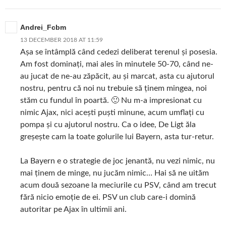
Andrei_Fcbm
13 DECEMBER 2018 AT 11:59
Așa se întâmplă când cedezi deliberat terenul și posesia.
Am fost dominați, mai ales în minutele 50-70, când ne-
au jucat de ne-au zăpăcit, au și marcat, asta cu ajutorul
nostru, pentru că noi nu trebuie să ținem mingea, noi
stăm cu fundul în poartă. 🙂 Nu m-a impresionat cu
nimic Ajax, nici acești puști minune, acum umflați cu
pompa și cu ajutorul nostru. Ca o idee, De Ligt ăla
greșește cam la toate golurile lui Bayern, asta tur-retur.
La Bayern e o strategie de joc jenantă, nu vezi nimic, nu
mai ținem de minge, nu jucăm nimic… Hai să ne uităm
acum două sezoane la meciurile cu PSV, când am trecut
fără nicio emoție de ei. PSV un club care-i domină
autoritar pe Ajax în ultimii ani.