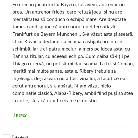
Eu cred în jucătorii lui Bayern, lot avem, antrenor nu
prea. Un antrenor fricos, care refuză jocul și nu are
mentalitatea să conducă o echipă mare. Are dreptate
James când spune că antrenorul nu diferențiază
Frankfurt de Bayern Munchen… S-a văzut asta și aseară,
chiar Kovac a declarat că echipa câștigătoare nu se
schimbă, iar trei-patru meciuri a mers pe ideea asta, cu
Rafinha titular, cu aceeași echipă. Cum naiba să-l ții pe
Thiago rezervă, nu pot să-mi dau seama. La fel și Coman,
merită mai multe șanse, asta e, Ribery trebuie să
înțeleagă, deși aseară nu a fost vina lui, a făcut ce i-a
cerut antrenorul, s-a apărat. N-am văzut nicio
combinație clasică, Alaba-Ribery, ambii fiind puși să stea
la cutie, să facă exact ceea ce ei nu știu.
REPLY