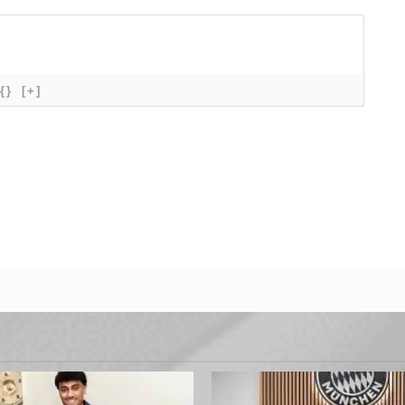
{}
[+]