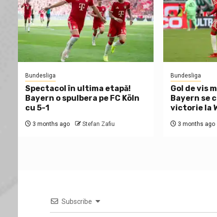
Bundesliga
Bundesliga
Spectacol în ultima etapă!
Gol de vis m
Bayern o spulbera pe FC Köln
Bayern se c
cu 5-1
victorie la
3 months ago
Stefan Zafiu
3 months ago
Subscribe