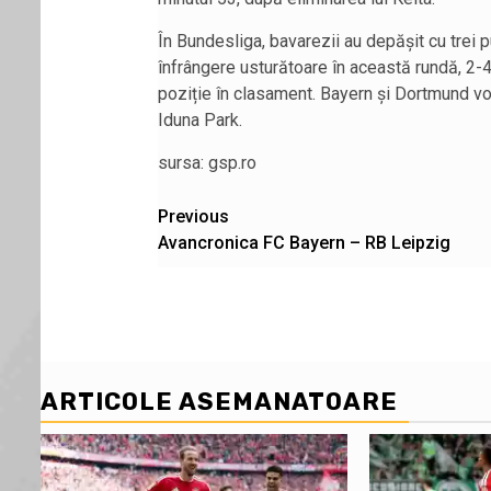
În Bundesliga, bavarezii au depășit cu trei 
înfrângere usturătoare în această rundă, 2-4 
poziție în clasament. Bayern și Dortmund vor
Iduna Park.
sursa: gsp.ro
Post
Previous
Avancronica FC Bayern – RB Leipzig
navigation
ARTICOLE ASEMANATOARE