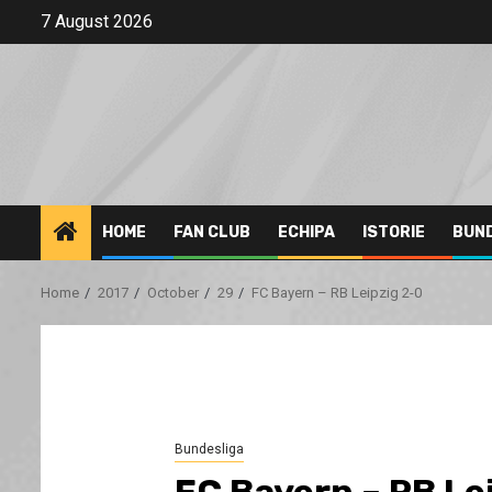
Skip
7 August 2026
to
content
HOME
FAN CLUB
ECHIPA
ISTORIE
BUN
Home
2017
October
29
FC Bayern – RB Leipzig 2-0
Bundesliga