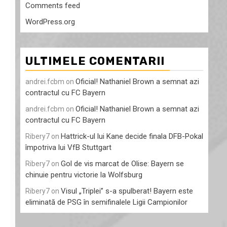
Comments feed
WordPress.org
ULTIMELE COMENTARII
Oficial! Nathaniel Brown a semnat azi
andrei.fcbm
on
contractul cu FC Bayern
Oficial! Nathaniel Brown a semnat azi
andrei.fcbm
on
contractul cu FC Bayern
Hattrick-ul lui Kane decide finala DFB-Pokal
Ribery7
on
împotriva lui VfB Stuttgart
Gol de vis marcat de Olise: Bayern se
Ribery7
on
chinuie pentru victorie la Wolfsburg
Visul „Triplei” s-a spulberat! Bayern este
Ribery7
on
eliminată de PSG în semifinalele Ligii Campionilor