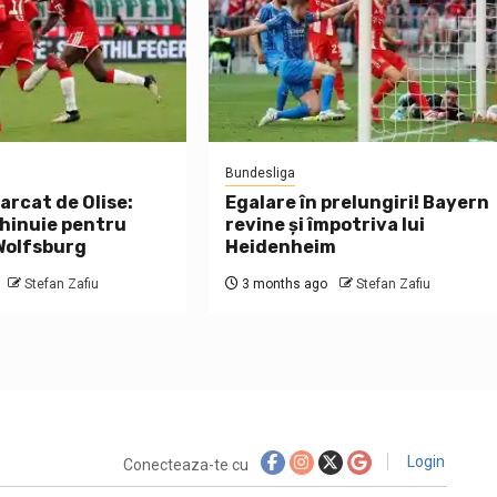
Bundesliga
arcat de Olise:
Egalare în prelungiri! Bayern
hinuie pentru
revine și împotriva lui
 Wolfsburg
Heidenheim
Stefan Zafiu
3 months ago
Stefan Zafiu
Login
Conecteaza-te cu