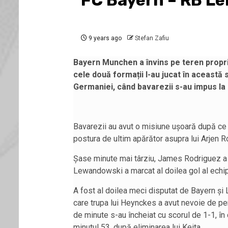
FC Bayern – RB Le
9 years ago
Stefan Zafiu
Bayern Munchen a învins pe teren propriu
cele două formații l-au jucat în această
Germaniei, când bavarezii s-au impus la 
Bavarezii au avut o misiune ușoară după ce O
postura de ultim apărător asupra lui Arjen R
Șase minute mai târziu, James Rodriguez a 
Lewandowski a marcat al doilea gol al echip
A fost al doilea meci disputat de Bayern și
care trupa lui Heynckes a avut nevoie de pena
de minute s-au încheiat cu scorul de 1-1, în 
minutul 53, după eliminarea lui Keita.