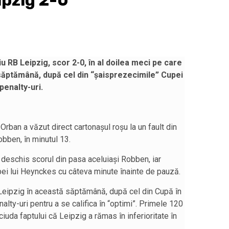
ipzig 2-0
 RB Leipzig, scor 2-0, în al doilea meci pe care
 săptămână, după cel din “șaisprezecimile” Cupei
penalty-uri.
rban a văzut direct cartonașul roșu la un fault din
obben, în minutul 13.
deschis scorul din pasa aceluiași Robben, iar
ei lui Heynckes cu câteva minute înainte de pauză.
 Leipzig în această săptămână, după cel din Cupă în
lty-uri pentru a se califica în “optimi”. Primele 120
ciuda faptului că Leipzig a rămas în inferioritate în