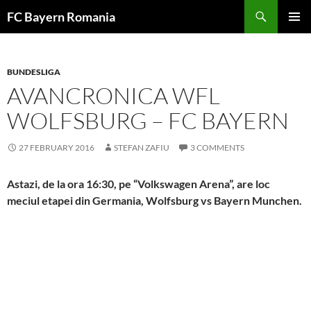
Skip
FC Bayern Romania
to
PRIMAR
content
MENU
BUNDESLIGA
AVANCRONICA WFL
WOLFSBURG – FC BAYERN
27 FEBRUARY 2016
STEFAN ZAFIU
3 COMMENTS
Astazi, de la ora 16:30, pe “Volkswagen Arena”, are loc
meciul etapei din Germania, Wolfsburg vs Bayern Munchen.