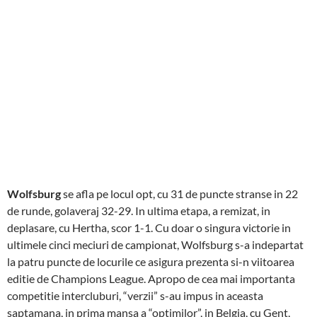
Wolfsburg
se afla pe locul opt, cu 31 de puncte stranse in 22
de runde, golaveraj 32-29. In ultima etapa, a remizat, in
deplasare, cu Hertha, scor 1-1. Cu doar o singura victorie in
ultimele cinci meciuri de campionat, Wolfsburg s-a indepartat
la patru puncte de locurile ce asigura prezenta si-n viitoarea
editie de Champions League. Apropo de cea mai importanta
competitie intercluburi, “verzii” s-au impus in aceasta
saptamana, in prima mansa a “optimilor”, in Belgia, cu Gent,