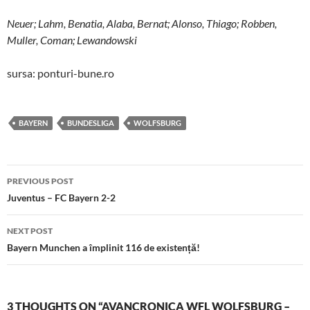
Neuer
;
Lahm
,
Benatia
,
Alaba
,
Bernat
; Alonso,
Thiago
;
Robben
,
Muller,
Coman
;
Lewandowski
sursa: ponturi-bune.ro
BAYERN
BUNDESLIGA
WOLFSBURG
Post
PREVIOUS POST
navigation
Juventus – FC Bayern 2-2
NEXT POST
Bayern Munchen a împlinit 116 de existență!
3 THOUGHTS ON “AVANCRONICA WFL WOLFSBURG –