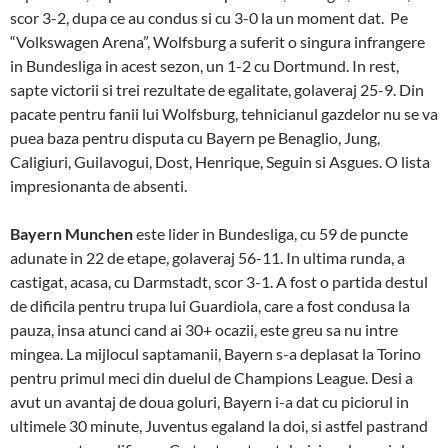
scor 3-2, dupa ce au condus si cu 3-0 la un moment dat. Pe
“Volkswagen Arena”, Wolfsburg a suferit o singura infrangere
in Bundesliga in acest sezon, un 1-2 cu Dortmund. In rest,
sapte victorii si trei rezultate de egalitate, golaveraj 25-9. Din
pacate pentru fanii lui Wolfsburg, tehnicianul gazdelor nu se va
puea baza pentru disputa cu Bayern pe Benaglio, Jung,
Caligiuri, Guilavogui, Dost, Henrique, Seguin si Asgues. O lista
impresionanta de absenti.
Bayern Munchen
este lider in Bundesliga, cu 59 de puncte
adunate in 22 de etape, golaveraj 56-11. In ultima runda, a
castigat, acasa, cu Darmstadt, scor 3-1. A fost o partida destul
de dificila pentru trupa lui Guardiola, care a fost condusa la
pauza, insa atunci cand ai 30+ ocazii, este greu sa nu intre
mingea. La mijlocul saptamanii, Bayern s-a deplasat la Torino
pentru primul meci din duelul de Champions League. Desi a
avut un avantaj de doua goluri, Bayern i-a dat cu piciorul in
ultimele 30 minute, Juventus egaland la doi, si astfel pastrand