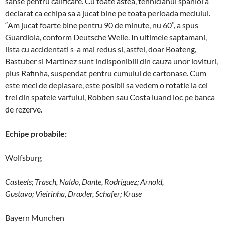
sanse pentru calificare. Cu toate astea, tehnicianul spaniol a
declarat ca echipa sa a jucat bine pe toata perioada meciului.
“Am jucat foarte bine pentru 90 de minute, nu 60”, a spus
Guardiola, conform Deutsche Welle. In ultimele saptamani,
lista cu accidentati s-a mai redus si, astfel, doar Boateng,
Bastuber si Martinez sunt indisponibili din cauza unor lovituri,
plus Rafinha, suspendat pentru cumulul de cartonase. Cum
este meci de deplasare, este posibil sa vedem o rotatie la cei
trei din spatele varfului, Robben sau Costa luand loc pe banca
de rezerve.
Echipe probabile:
Wolfsburg
Casteels
;
Trasch
,
Naldo
, Dante, Rodriguez; Arnold,
Gustavo;
Vieirinha
,
Draxler
,
Schafer
;
Kruse
Bayern Munchen