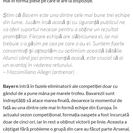
mai în formă piese pe care le are la dispoziție.
Știm că Bayern este una dintre cele mai bune trei echipe
din lume. Jucăm însă acasă și cu siguranță publicul ne
va oferi suportul necesar pentru a obține un rezultat
promițător. Fiecare echipă are slăbiciunea ei, iar noi
trebuie s-o găsim pe cea pe care o au ei. Suntem foarte
concentrați și așteptăm cu optimism această bătălie.
Atunci când joci prima manșă acasă, este crucial să ai
un avantaj în vederea returului.
– Massimiliano Allegri (antrenor)
Bayern
intră în fazele eliminatorii ale competiției doar cu
gândul de a pune mâna pe marele trofeu. Bavarezii sunt
îndreptățiți să atace marea finală, deoarece la momentul de
față au una dintre cele mai în formă echipe din Europa. În
actualul sezon competițional, formația oaspete a fost încurcată
doar de cinci ori, iar în rest a obținut victorii pe linie. Aceasta a
câștigat fără probleme o grupă din care au făcut parte Arsenal,