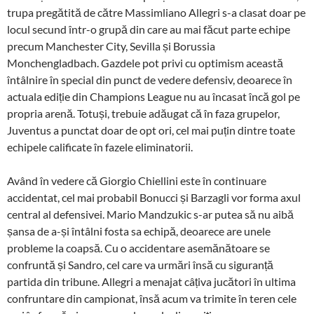
trupa pregătită de către Massimliano Allegri s-a clasat doar pe
locul secund într-o grupă din care au mai făcut parte echipe
precum Manchester City, Sevilla și Borussia
Monchengladbach. Gazdele pot privi cu optimism această
întâlnire în special din punct de vedere defensiv, deoarece în
actuala ediție din Champions League nu au încasat încă gol pe
propria arenă. Totuși, trebuie adăugat că în faza grupelor,
Juventus a punctat doar de opt ori, cel mai puțin dintre toate
echipele calificate în fazele eliminatorii.
Având în vedere că Giorgio Chiellini este în continuare
accidentat, cel mai probabil Bonucci și Barzagli vor forma axul
central al defensivei. Mario Mandzukic s-ar putea să nu aibă
șansa de a-și întâlni fosta sa echipă, deoarece are unele
probleme la coapsă. Cu o accidentare asemănătoare se
confruntă și Sandro, cel care va urmări însă cu siguranță
partida din tribune. Allegri a menajat câțiva jucători în ultima
confruntare din campionat, însă acum va trimite în teren cele