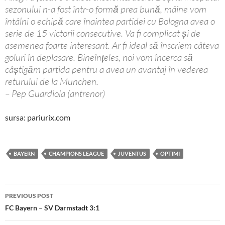
sezonului n-a fost într-o formă prea bună, mâine vom
întâlni o echipă care înaintea partidei cu Bologna avea o
serie de 15 victorii consecutive. Va fi complicat și de
asemenea foarte interesant. Ar fi ideal să înscriem câteva
goluri în deplasare. Bineînțeles, noi vom încerca să
câștigăm partida pentru a avea un avantaj în vederea
returului de la Munchen.
– Pep Guardiola (antrenor)
sursa: pariurix.com
BAYERN
CHAMPIONS LEAGUE
JUVENTUS
OPTIMI
Post
PREVIOUS POST
navigation
FC Bayern – SV Darmstadt 3:1