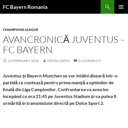
Skip
FC Bayern Romania
to
PRIMAR
content
MENU
CHAMPIONS LEAGUE
AVANCRONICĂ JUVENTUS –
FC BAYERN
23 FEBRUARY 2016
STEFAN ZAFIU
6 COMMENTS
Juventus și Bayern Munchen se vor întâlni diseară într-o
partidă ce contează pentru prima manșă a optimilor de
finală din Liga Campionilor. Confruntarea va avea loc
începând cu ora 21:45 pe Juventus Stadium și va putea fi
urmărită în transmisiune directă pe Dolce Sport 2.