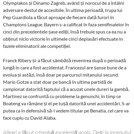
Olympiakos și Dinamo Zagreb, având și norocul de a întâlni
adversare destul de accesibile. În ultima perioadă, trupa lui
Pep Guardiola a făcut aproape de fiecare dată furori în
Champions League. Bayern s-a calificat în faza semifinalelor în
cinci din precedentele șase ediții, însă trebuie spus ca ea nu a
obținut nicio victorie în ultimele cinci deplasări efectuate in
fazele eliminatorii ale competiției.
Franck Ribery și-a făcut sâmbătă revenirea după o perioadă
lungă în care a fost accidentat. Francezul are șanse bune de a
evolua și astăzi, însă doar pe parcursul mitanului secund.
Mario Gotze a stat doar pe bancă în ultima partidă de
campionat datorită faptului că a acuzat unele dureri la gambă.
Martinez se confruntă cu probleme la genunchi, în timp ce
Boateng va rămâne și el pe tușă datorită unei accidentări. S-ar
putea ca în defensivă să-l vedem titular pe Benatia, cel care va
face cuplu cu David Alaba.
Allegri a făcut o treabă excelentă acolo. Deși la începutul