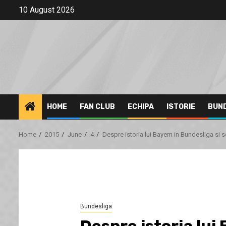
Skip
10 August 2026
to
content
HOME
FAN CLUB
ECHIPA
ISTORIE
BUN
Home
2015
June
4
Despre istoria lui Bayern in Bundesliga si s
Bundesliga