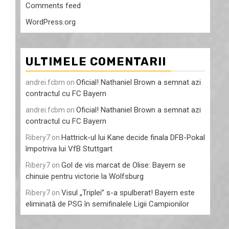
Comments feed
WordPress.org
ULTIMELE COMENTARII
Oficial! Nathaniel Brown a semnat azi
andrei.fcbm
on
contractul cu FC Bayern
Oficial! Nathaniel Brown a semnat azi
andrei.fcbm
on
contractul cu FC Bayern
Hattrick-ul lui Kane decide finala DFB-Pokal
Ribery7
on
împotriva lui VfB Stuttgart
Gol de vis marcat de Olise: Bayern se
Ribery7
on
chinuie pentru victorie la Wolfsburg
Visul „Triplei” s-a spulberat! Bayern este
Ribery7
on
eliminată de PSG în semifinalele Ligii Campionilor