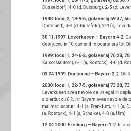
1997: locul 1, 20-11-3, golaveraj 68:38, 7
Dusseldorf), 4-0 (d, Duisburg),
2-5
(d, Lever
1998: locul 2, 19-9-6, golaveraj 69:37, 66
Dortmund), 4-4 (d, Bielefeld),
2-4
(d, Leverk
30.11.1997: Leverkusen – Bayern 4-2
. Go
desi jucau in 10 oameni! In poarta era tot Ol
1999: locul 1, 24-6-2, golaveraj 76:28, 78
Kaiserslautern), 6-1 (a, Rostock), 4-0 (d, Ro
03.04.1999: Dortmund – Bayern 2-2
. Oli 
2000: locul 1, 22-7-5, golaveraj 73:28, 73
Leverkusen avea nevoie de un egal in depla
a pierdut cu 0:2, iar Bayern avea nevoie de 
mai mari scoruri: 4-1 (a, Frankfurt), 4-1 (a, D
(a, Rostock), 4-1 (a, Schalke), 4-0 (a, Ulm).
12.04.2000: Freiburg – Bayern 1-2
. In min