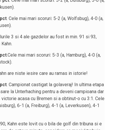
1 pct
. Cele mai mari scoruri: 5-2 (a, Duisburg), 5-0 (a,
kusen).
 pct
. Cele mai mari scoruri: 5-2 (a, Wolfsbug), 4-0 (a,
usen).
lurile 3 si 4 ale gazdelor au fost in min. 91 si 93,
i Kahn.
 pct
.Cele mai mari scoruri: 5-3 (a, Hamburg), 4-0 (a,
stock).
Kahn are niste iesire care au ramas in istorie!
 pct
. Campionat castigat la golaveraj! In ultima etapa
sare la Unterhaching pentru a deveni campioana dar
o victorie acasa cu Bremen si a obtinut-o cu 3:1. Cele
uisburg), 6-1 (a, Freiburg), 4-1 (a, Leverkusen), 4-1
.90, Kahn este lovit cu o bila de golf din tribuna si e