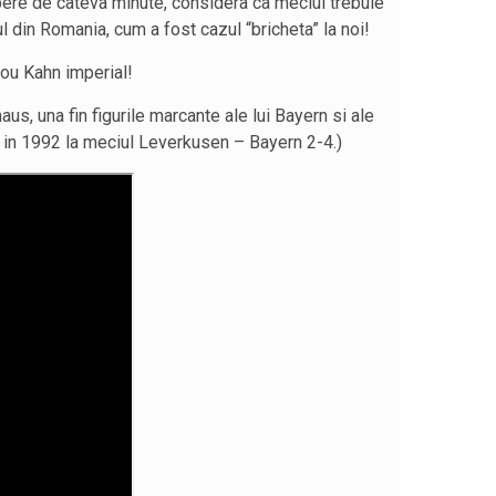
upere de cateva minute, considera ca meciul trebuie
l din Romania, cum a fost cazul “bricheta” la noi!
nou Kahn imperial!
haus, una fin figurile marcante ale lui Bayern si ale
t in 1992 la meciul Leverkusen – Bayern 2-4.)