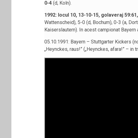
0-4
(d, Koln).
1992: locul 10, 13-10-15, golaveraj 59:61,
Wattenscheid), 5-0 (d, Bochum), 0-3 (a, Dort
Kaiserslautern). In acest campionat Bayern a
05.10.1991: Bayern – Stuttgarter Kickers (n
„Heynckes, raus!” („Heynckes, afara!” – in t