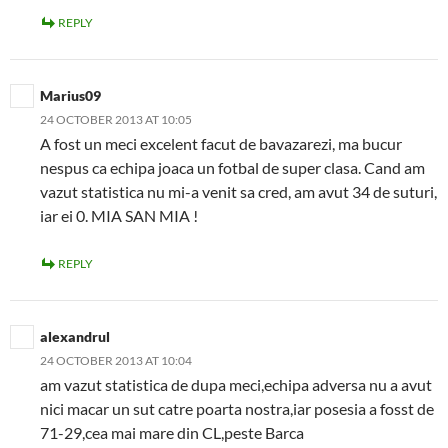
REPLY
Marius09
24 OCTOBER 2013 AT 10:05
A fost un meci excelent facut de bavazarezi, ma bucur
nespus ca echipa joaca un fotbal de super clasa. Cand am
vazut statistica nu mi-a venit sa cred, am avut 34 de suturi,
iar ei 0. MIA SAN MIA !
REPLY
alexandrul
24 OCTOBER 2013 AT 10:04
am vazut statistica de dupa meci,echipa adversa nu a avut
nici macar un sut catre poarta nostra,iar posesia a fosst de
71-29,cea mai mare din CL,peste Barca