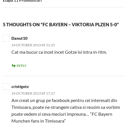
Etapa 11 Pronosticuri
5 THOUGHTS ON “FC BAYERN – VIKTORIA PLZEN 5-0”
Danut10
24 OCTOBER 2013 AT 21:25
Cat ma bucur ca incet incet Gotze isi intra in ritm.
REPLY
cristigotz
24 OCTOBER 2013 AT 17:27
Am creat un grup pe facebook pentru cei interesati din
Timisoara, poate ne strangem cativa si reusim sa vorbim
poate vedem si ceva meciuri impreuna… “FC Bayern
Munchen fans in Timisoara”