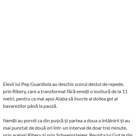
Elevii lui Pep Guardiola au deschis scorul destul de repede,
prin Ribery, care a transformat fără emoții o lovitură de la 11
metri, pentru ca mai apoi Alaba să înscrie al doilea gol al
bavarezilor până la pauză.
Nemții au pornit ca din pușcă și partea a doua a întâlnirii și au
mai punctat de două ori într-un interval de doar trei minute,
prin același Ribery și prin Schweinsteiger. Reușita lui Gotze din