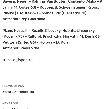
Bayern: Neuer – Rafinha, Van Buyten, Contento, Alaba – P.
Lahm (M. Gotze 63) – Robben, B. Schweinsteiger, Kroos,
Ribery (T. Muller 67) – Mandzukic (C. Pizarro 70).
Antrenor: Pep Guardiola
Plzen: Kozacik – Reznik, Cisovsky, Hubnik, Limbersky
(Kovarik 75) – Rajtoral, Prochazka, Horvath (M. Duris 63),
Petrzela (S. Ted 86) – Horava – D. Kolar
Antrenor: Pavel Vrba
sursa: digisport.ro
Post
PREVIOUS POST
navigation
Etapa 10 Pronosticuri
NEXT POST