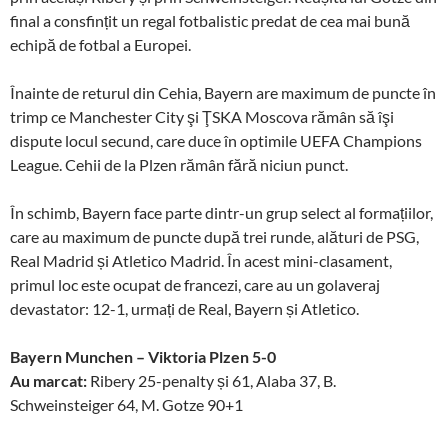
final a consfințit un regal fotbalistic predat de cea mai bună
echipă de fotbal a Europei.
Înainte de returul din Cehia, Bayern are maximum de puncte în
trimp ce Manchester City şi ŢSKA Moscova rămân să îşi
dispute locul secund, care duce în optimile UEFA Champions
League. Cehii de la Plzen rămân fără niciun punct.
În schimb, Bayern face parte dintr-un grup select al formațiilor,
care au maximum de puncte după trei runde, alături de PSG,
Real Madrid și Atletico Madrid. În acest mini-clasament,
primul loc este ocupat de francezi, care au un golaveraj
devastator: 12-1, urmați de Real, Bayern și Atletico.
Bayern Munchen – Viktoria Plzen 5-0
Au marcat:
Ribery 25-penalty și 61, Alaba 37, B.
Schweinsteiger 64, M. Gotze 90+1