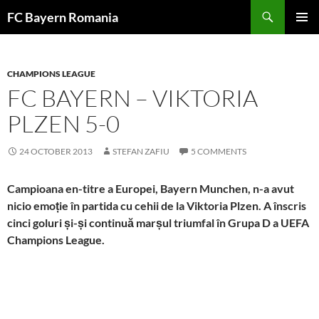
Skip
FC Bayern Romania
to
PRIMAR
content
MENU
CHAMPIONS LEAGUE
FC BAYERN – VIKTORIA
PLZEN 5-0
24 OCTOBER 2013
STEFAN ZAFIU
5 COMMENTS
Campioana en-titre a Europei, Bayern Munchen, n-a avut
nicio emoție în partida cu cehii de la Viktoria Plzen. A înscris
cinci goluri și-și continuă marșul triumfal în Grupa D a UEFA
Champions League.