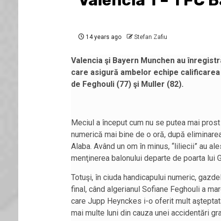
Valencia 1 – 1 FC 
14 years ago
Stefan Zafiu
Valencia şi Bayern Munchen au înregistra
care asigură ambelor echipe calificarea î
de Feghouli (77) şi Muller (82).
Meciul a început cum nu se putea mai prost pe
numerică mai bine de o oră, după eliminarea d
Alaba. Având un om în minus, “liliecii” au ale
menţinerea balonului departe de poarta lui G
Totuşi, în ciuda handicapului numeric, gazde
final, când algerianul Sofiane Feghouli a ma
care Jupp Heynckes i-o oferit mult aşteptat
mai multe luni din cauza unei accidentări gr