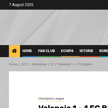
Skip
7 August 2026
to
content
HOME
FAN CLUB
ECHIPA
ISTORIE
BUN
Home
2012
November
21
Valencia 1 – 1 FC Bayern
Champions League