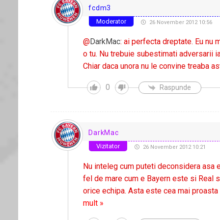
fcdm3
Moderator
26 November 2012 10:56
@
DarkMac
: ai perfecta dreptate. Eu nu
o tu. Nu trebuie subestimati adversarii i
Chiar daca unora nu le convine treaba ast
0
Raspunde
DarkMac
Vizitator
26 November 2012 10:21
Nu inteleg cum puteti deconsidera asa ech
fel de mare cum e Bayern este si Real si
orice echipa. Asta este cea mai proasta b
mult »