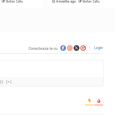
Stefan Zafiu
4 months ago
Stefan Zafiu
Login
Conecteaza-te cu
{}
[+]