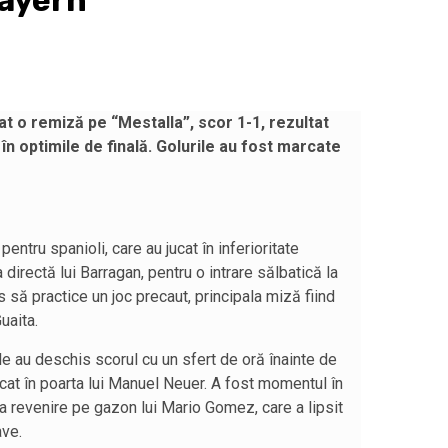
Bayern
t o remiză pe “Mestalla”, scor 1-1, rezultat
n optimile de finală. Golurile au fost marcate
ntru spanioli, care au jucat în inferioritate
irectă lui Barragan, pentru o intrare sălbatică la
s să practice un joc precaut, principala miză fiind
uaita.
le au deschis scorul cu un sfert de oră înainte de
rcat în poarta lui Manuel Neuer. A fost momentul în
a revenire pe gazon lui Mario Gomez, care a lipsit
ave.