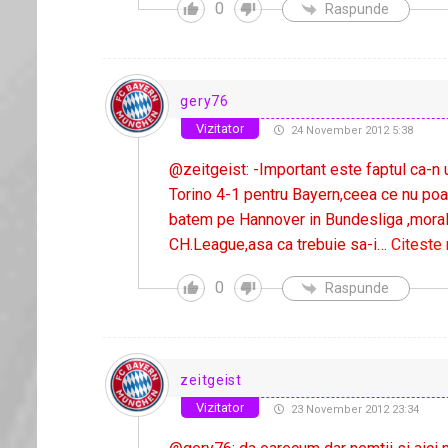
0
Raspunde
gery76
Vizitator
24 November 2012 5:38
@zeitgeist: -Important este faptul ca-n u
Torino 4-1 pentru Bayern,ceea ce nu poat
batem pe Hannover in Bundesliga ,moralul
CH.League,asa ca trebuie sa-i
…
Citeste 
0
Raspunde
zeitgeist
Vizitator
23 November 2012 23:34