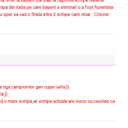
 refer la bayern sta slab la capitolul:echipe italiene
ipa din italia pe care bayern a eliminat-o a fost fiorentina
 sper sa vad o finala intre 2 echipe care chiar
…
Citeste
a liga campionilor gen cupei uefa:))
la:))
d o mare echipa,iar echipa actuala are noroc cu casiilas ca