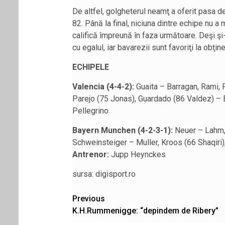
De altfel, golgheterul neamţ a oferit pasa de
82. Până la final, niciuna dintre echipe nu a
califică împreună în faza următoare. Deşi ş
cu egalul, iar bavarezii sunt favoriţi la obţin
ECHIPELE
Valencia (4-4-2):
Guaita – Barragan, Rami, 
Parejo (75 Jonas), Guardado (86 Valdez) – 
Pellegrino
Bayern Munchen (4-2-3-1):
Neuer – Lahm, 
Schweinsteiger – Muller, Kroos (66 Shaqiri
Antrenor:
Jupp Heynckes
sursa: digisport.ro
Post
Previous
K.H.Rummenigge: “depindem de Ribery”
navigation