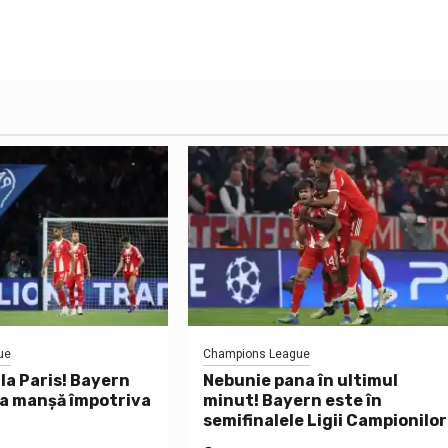
ue
Champions League
la Paris! Bayern
Nebunie pana în ultimul
ma manșă împotriva
minut! Bayern este în
semifinalele Ligii Campionilor