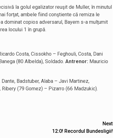
cisivă la golul egalizator reuşit de Muller, în minutul
 mai forţat, ambele fiind conştiente că remiza le
i-a dominat copios adversarul, Bayern s-a mulţumit
erea locului 1 în grupă.
Ricardo Costa, Cissokho – Feghouli, Costa, Dani
Banega (80 Albelda), Soldado.
Antrenor:
Mauricio
Dante, Badstuber, Alaba – Javi Martinez,
), Ribery (79 Gomez) – Pizarro (66 Madzukic).
Next
12:0! Recordul Bundesligii!