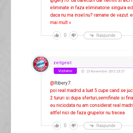
@gery76: da oarecum dar nemtii si aici ma
eliminate in faza eliminatorie singura ech
daca nu ma insel.nu? ramane de vazut. eu
mai mult »
0
Raspunde
zeitgeist
Vizitator
23 November 2012 23:27
@
Ribery7
:
poi real madrid a luat 5 cupe cand se juc
2 tururi si dupa sferturi,semifinale si fina
eu niciodata nu am considerat real madri
altfel nici de faza grupelor nu trecea
0
Raspunde