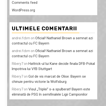
Comments feed
WordPress.org
ULTIMELE COMENTARII
Oficial! Nathaniel Brown a semnat azi
andrei.fcbm
on
contractul cu FC Bayern
Oficial! Nathaniel Brown a semnat azi
andrei.fcbm
on
contractul cu FC Bayern
Hattrick-ul lui Kane decide finala DFB-Pokal
Ribery7
on
împotriva lui VfB Stuttgart
Gol de vis marcat de Olise: Bayern se
Ribery7
on
chinuie pentru victorie la Wolfsburg
Visul „Triplei” s-a spulberat! Bayern este
Ribery7
on
eliminată de PSG în semifinalele Ligii Campionilor