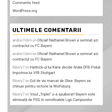
Comments feed
WordPress.org
ULTIMELE COMENTARII
Oficial! Nathaniel Brown a semnat azi
andrei.fcbm
on
contractul cu FC Bayern
Oficial! Nathaniel Brown a semnat azi
andrei.fcbm
on
contractul cu FC Bayern
Hattrick-ul lui Kane decide finala DFB-Pokal
Ribery7
on
împotriva lui VfB Stuttgart
Gol de vis marcat de Olise: Bayern se
Ribery7
on
chinuie pentru victorie la Wolfsburg
Visul „Triplei” s-a spulberat! Bayern este
Ribery7
on
eliminată de PSG în semifinalele Ligii Campionilor