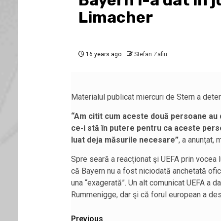
Bayern i-a dat în 
Limacher
16 years ago
Stefan Zafiu
Materialul publicat miercuri de Stern a deter
“Am citit cum aceste două persoane au di
ce-i stă în putere pentru ca aceste perso
luat deja măsurile necesare”
, a anunţat, 
Spre seară a reacţionat şi UEFA prin vocea lu
că Bayern nu a fost niciodată anchetată ofici
una “exagerată”. Un alt comunicat UEFA a dat 
Rummenigge, dar şi că forul european a des
Post
Previous