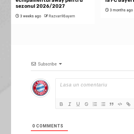
echipamentul away pentru
la FC Bayer
sezonul 2026/2027
3 months ago
3 weeks ago
Razvan9Bayern
Subscribe
0
COMMENTS