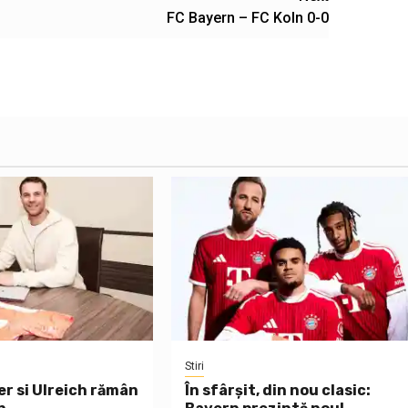
FC Bayern – FC Koln 0-0
Stiri
er si Ulreich rămân
În sfârșit, din nou clasic: