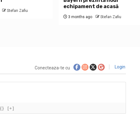
n
Bayern prezintă noul
echipament de acasă
Stefan Zafiu
3 months ago
Stefan Zafiu
Login
Conecteaza-te cu
{}
[+]