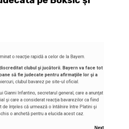
judecată pe Boksic şi
minat o reacţie rapidă a celor de la Bayern.
screditat clubul şi jucătorii. Bayern va face tot
ane să fie judecate pentru afirmaţiile lor şi a
miercuri, clubul bavarez pe site-ul oficial.
i Gianni Infantino, secretarul general, care a anunţat
al şi care a considerat reacţia bavarezilor ca fiind
de înţeles că urmează o întâlnire între Platini şi
chis o anchetă pentru a elucida acest caz.
Next