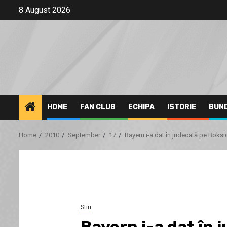
Skip
8 August 2026
to
content
HOME
FAN CLUB
ECHIPA
ISTORIE
BUN
Home
2010
September
17
Bayern i-a dat în judecată pe Boksi
Stiri