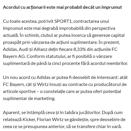
Acordul cu acționarii este mai probabil decât un împrumut
Cu toate acestea, potrivit SPORT1, contractarea unui
împrumut este mai degrabă improbabilă din perspectiva
actuală. În schimb, clubul ar putea încerca să genereze capital
proaspăt prin vânzarea de acțiuni suplimentare. În prezent,
Adidas, Audi și Allianz dețin fiecare 8,33% din acțiunile FC
Bayern AG. Conform statutului, ar fi posibilă o vânzare
suplimentară de până la cinci procente fără acordul membrilor.
Un nou acord cu Adidas ar putea fi deosebit de interesant: atât
FC Bayern, cât și Wirtz însuși au contracte cu producătorul de
articole sportive – o constelație care ar putea oferi potențial
suplimentar de marketing.
Aparent, se întâmplă ceva și în tabăra jucătorilor. După cum
relatează Kicker, Florian Wirtz se gândește, spre deosebire de
ceea ce se presupunea anterior, să se transfere chiar în vară.