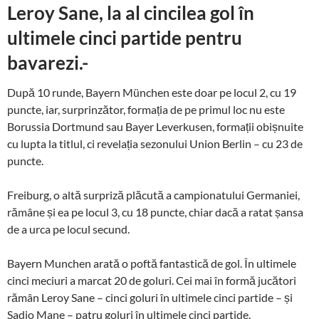
Leroy Sane, la al cincilea gol în
ultimele cinci partide pentru
bavarezi.-
După 10 runde, Bayern München este doar pe locul 2, cu 19
puncte, iar, surprinzător, formația de pe primul loc nu este
Borussia Dortmund sau Bayer Leverkusen, formații obișnuite
cu lupta la titlul, ci revelația sezonului Union Berlin – cu 23 de
puncte.
Freiburg, o altă surpriză plăcută a campionatului Germaniei,
rămâne și ea pe locul 3, cu 18 puncte, chiar dacă a ratat șansa
de a urca pe locul secund.
Bayern Munchen arată o poftă fantastică de gol. În ultimele
cinci meciuri a marcat 20 de goluri. Cei mai în formă jucători
rămân Leroy Sane – cinci goluri în ultimele cinci partide – și
Sadio Mane – patru goluri în ultimele cinci partide.