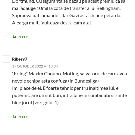
Dortmund. Cu siguranta se bazau pe acest premiu ca sa
mai adauge 10mil la cota de transfer a lui Bellingham.
Supraevaluati amandoi, dar Gavi asta chiar e petarda.
Alearga mult, faulteaza des, si cam atat.
REPLY
Ribery7
17 OCTOBER 2022 AT 13:34
“Erling” Maxim Choupo-Moting, salvatorul de care avea
nevoie echipa asta confuza (in Bundesliga)
Imi place de el. E foarte tehnic pentru inaltimea lui, e
puternic, are un sut bun, intra bine in combinatii si simte
bine jocul (vezi golul 1).
REPLY