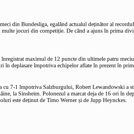
eci din Bundesliga, egalând actualul deținător al recordu
ai multe jocuri din competiție. De când a ajuns în prima di
nregistrat maximul de 12 puncte din ultimele patru meciuri –
uri în deplasare împotriva echipelor aflate în prezent în prim
ria cu 7-1 împotriva Salzburgului, Robert Lewandowski a sta
ine, la Sinsheim. Polonezul a marcat deja de 16 ori în depla
goluri este deținut de Timo Werner și de Jupp Heynckes.