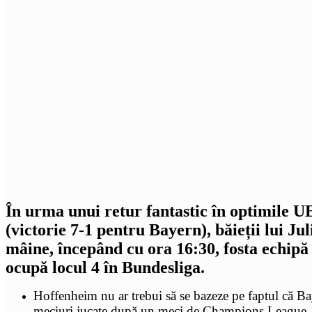
În urma unui retur fantastic în optimile 
(victorie 7-1 pentru Bayern), băieții lui 
mâine, începând cu ora 16:30, fosta echipă
ocupă locul 4 în Bundesliga.
Hoffenheim nu ar trebui să se bazeze pe faptul că Ba
meciuri jucate după un meci de Champions League. Șas