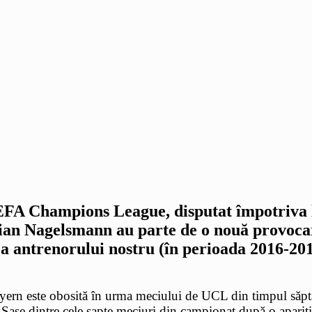
UEFA Champions League, disputat împotriva 
Julian Nagelsmann au parte de o nouă provoc
 a antrenorului nostru (în perioada 2016-201
yern este obosită în urma meciului de UCL din timpul săptăm
e dintre cele șapte meciuri din campionat după o apariție i