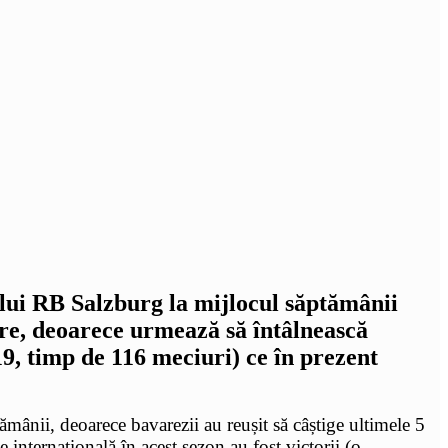
lui RB Salzburg la mijlocul săptămânii
are, deoarece urmează să întâlnească
9, timp de 116 meciuri) ce în prezent
ânii, deoarece bavarezii au reușit să câștige ultimele 5
nternațională în acest sezon au fost victorii (o