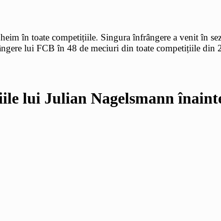
nheim în toate competițiile. Singura înfrângere a venit în s
gere lui FCB în 48 de meciuri din toate competițiile din 202
iile lui Julian Nagelsmann înaint