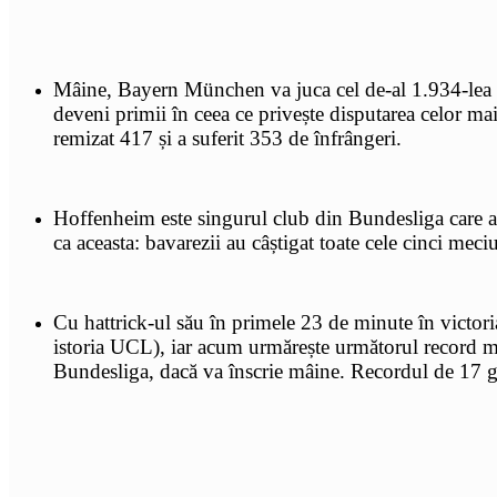
Mâine, Bayern München va juca cel de-al 1.934-lea m
deveni primii în ceea ce privește disputarea celor m
remizat 417 și a suferit 353 de înfrângeri.
Hoffenheim este singurul club din Bundesliga care a î
ca aceasta: bavarezii au câștigat toate cele cinci meci
Cu hattrick-ul său în primele 23 de minute în victo
istoria UCL), iar acum urmărește următorul record mâ
Bundesliga, dacă va înscrie mâine. Recordul de 17 