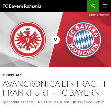
Skip
FC Bayern Romania
to
PRIMAR
content
MENU
BUNDESLIGA
AVANCRONICA EINTRACHT
FRANKFURT – FC BAYERN
26 FEBRUARY 2022
CIPRIANVASILIUFCB
LEAVE A COMMENT