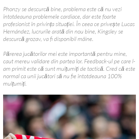
Phonzy se descurcă bine, problema este că nu vezi
întotdeauna problemele cardiace, dar este foarte
profesionist în privința situației. În ceea ce privește Lucas
Hernández, lucrurile arată din nou bine, Kingsley se
descurcă grozav, va fi disponibil mâine.
Părerea jucătorilor mei este importantă pentru mine,
caut mereu validare din partea lor. Feedback-ul pe care l-
am primit este că sunt mulțumiți de tactică. Cred că este
normal ca unii jucători să nu fie întotdeauna 100%
mulțumiți.