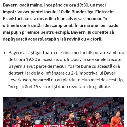
Bayern joacă mâine, începând cu ora 19:30, un meci
împotriva ocupantei locului 10 din Bundesliga, Eintracht
Frankfurt, ce s-a dovedit a fi un adversar incomod în
ultimele confruntări din campionat. În urma unei perioade
mai puțin prielnice pentru echipă, Bayern își dorește să
depășească această etapă și să revină cu victorii.
Bayern a câștigat toate cele cinci meciuri disputate sâmbăta
de la ora 19:30 în acest sezon. Inclusiv în sezoanele trecute,
Bayern a avut parte de meciuri foarte bune cu această oră
de start, iar de la o înfrângere cu 2-1 împotriva lui Bayer
Leverkusen, bavarezii nu au pierdut niciun meci de acest tip,
înregistrând 15 victorii și două rezultate de egalitate.