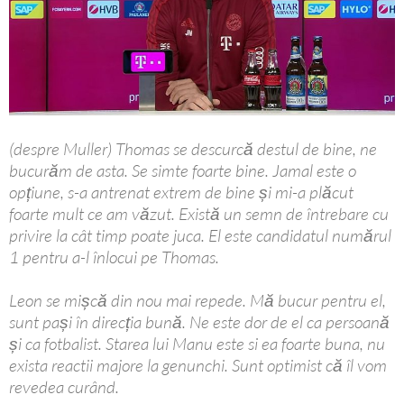
(despre Muller) Thomas se descurcă destul de bine, ne
bucurăm de asta. Se simte foarte bine. Jamal este o
opțiune, s-a antrenat extrem de bine și mi-a plăcut
foarte mult ce am văzut. Există un semn de întrebare cu
privire la cât timp poate juca. El este candidatul numărul
1 pentru a-l înlocui pe Thomas.
Leon se mișcă din nou mai repede. Mă bucur pentru el,
sunt pași în direcția bună. Ne este dor de el ca persoană
și ca fotbalist. Starea lui Manu este si ea foarte buna, nu
exista reactii majore la genunchi. Sunt optimist că îl vom
revedea curând.