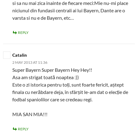
si sa nu mai zica inainte de fiecare meci:Mie nu-mi place
niciunul din fundasii centrali ai lui Bayern, Dante are o
varsta si nu e de Bayern, etc…
REPLY
Catalin
2 MAY 2013 AT 11:36
Super Bayern Super Bayern Hey Hey!!
Asa am strigat toată noaptea :))
Este o zi istorica pentru toți, sunt foarte fericit, aștept
finala cu nerăbdare deja, în sfârșit le-am dat o elecție de
fodbal spaniolilor care se credeau regi.
MIA SAN MIA!!!
REPLY