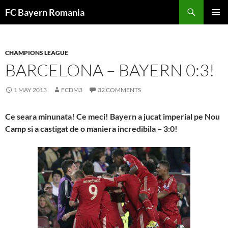
Skip
FC Bayern Romania
to
PRIMAR
content
MENU
CHAMPIONS LEAGUE
BARCELONA – BAYERN 0:3!
1 MAY 2013
FCDM3
32 COMMENTS
Ce seara minunata! Ce meci! Bayern a jucat imperial pe Nou
Camp si a castigat de o maniera incredibila – 3:0!