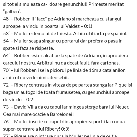
si tot el simuleaza ca-l doare genunchiul! Primeste meritat
“galben”.
48′ – Robben il “face” pe Adriano si marcheaza cu stangul
aproape la vinclu in poarta lui Valdez – 0:1!
53′ – Muller e demolat de Iniesta. Arbitrul il iarta pe spaniol.
54′ – Muller scapa singur cu portarul dar prefera o pasa in
spate si faza se risipeste.
64′ – Robben este calcat pe la spate de Adriano, in apropiera
careului nostru. Arbitrul nu da decat fault, fara cartonas.
70′ – lui Robben i se ia piciorul pe linia de 16m a catalanilor,
arbitrul nu vede nimic deosebit.
72′ – Ribery centraza in viteza de pe partea stanga iar Pique isi
baga un autogol de toata frumusetea, cu genunchiul aproape
de vinclu – 0:2!
73′ – David Villa da cu capul iar mingea sterge bara lui Neuer.
Cea mai mare ocazie a Barcelonei!
76′ – Muller inscrie cu capul din apropierea portii la o noua
super-centrare a lui Ribery! 0:3!
77′ – Pique are o intrare dura la Muller pe linia de out a