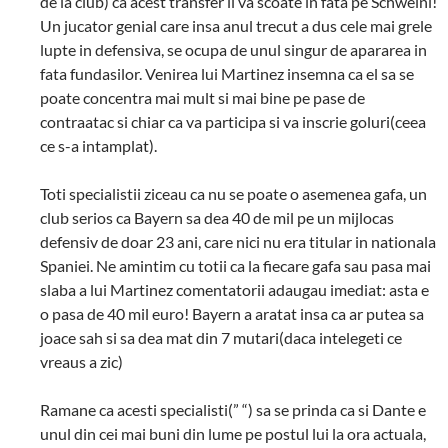
de la club) ca acest transfer il va scoate in fata pe Schweini!
Un jucator genial care insa anul trecut a dus cele mai grele
lupte in defensiva, se ocupa de unul singur de apararea in
fata fundasilor. Venirea lui Martinez insemna ca el sa se
poate concentra mai mult si mai bine pe pase de
contraatac si chiar ca va participa si va inscrie goluri(ceea
ce s-a intamplat).
Toti specialistii ziceau ca nu se poate o asemenea gafa, un
club serios ca Bayern sa dea 40 de mil pe un mijlocas
defensiv de doar 23 ani, care nici nu era titular in nationala
Spaniei. Ne amintim cu totii ca la fiecare gafa sau pasa mai
slaba a lui Martinez comentatorii adaugau imediat: asta e
o pasa de 40 mil euro! Bayern a aratat insa ca ar putea sa
joace sah si sa dea mat din 7 mutari(daca intelegeti ce
vreaus a zic)
Ramane ca acesti specialisti(” “) sa se prinda ca si Dante e
unul din cei mai buni din lume pe postul lui la ora actuala,