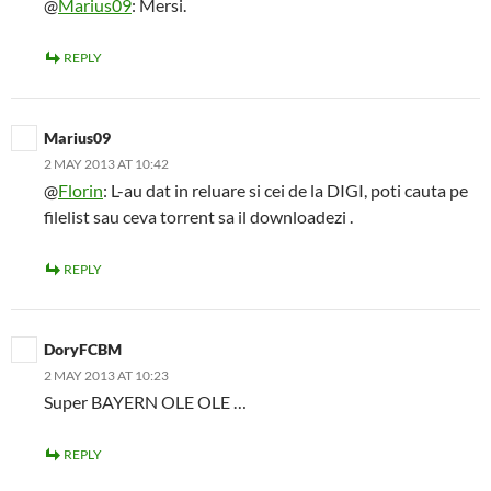
@
Marius09
: Mersi.
REPLY
Marius09
2 MAY 2013 AT 10:42
@
Florin
: L-au dat in reluare si cei de la DIGI, poti cauta pe
filelist sau ceva torrent sa il downloadezi .
REPLY
DoryFCBM
2 MAY 2013 AT 10:23
Super BAYERN OLE OLE …
REPLY