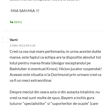
-MIA SAN MIA !!!
REPLY
Varti
2 MAY 2013 AT 0:30
Cred ca cea mai mare perfomanta, in urma acestei duble
manse, este faptul ca echipa are la dispozitie absolut tot
lotul pentru marea finala (desigur exceptandul pe
Badstuber si eventual Kroos). Niciun jucator suspendat!
Aceeasi este situatia si la Dortmund prin urmare cred ca
va fi un meci extraordinar.
Despre meciul din seara asta si din aceasta intalnire, nu
cred ca mai sunt multe de spus, Bayern a inchis gura
tuturor “specialistilor” si “suporterilor de ocazie” (care