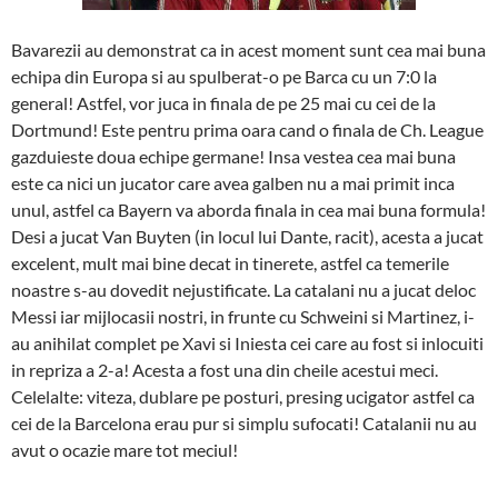
Bavarezii au demonstrat ca in acest moment sunt cea mai buna
echipa din Europa si au spulberat-o pe Barca cu un 7:0 la
general! Astfel, vor juca in finala de pe 25 mai cu cei de la
Dortmund! Este pentru prima oara cand o finala de Ch. League
gazduieste doua echipe germane! Insa vestea cea mai buna
este ca nici un jucator care avea galben nu a mai primit inca
unul, astfel ca Bayern va aborda finala in cea mai buna formula!
Desi a jucat Van Buyten (in locul lui Dante, racit), acesta a jucat
excelent, mult mai bine decat in tinerete, astfel ca temerile
noastre s-au dovedit nejustificate. La catalani nu a jucat deloc
Messi iar mijlocasii nostri, in frunte cu Schweini si Martinez, i-
au anihilat complet pe Xavi si Iniesta cei care au fost si inlocuiti
in repriza a 2-a! Acesta a fost una din cheile acestui meci.
Celelalte: viteza, dublare pe posturi, presing ucigator astfel ca
cei de la Barcelona erau pur si simplu sufocati! Catalanii nu au
avut o ocazie mare tot meciul!