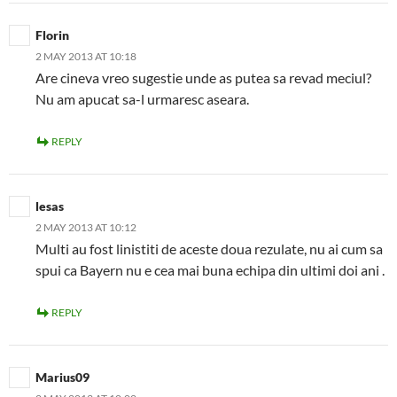
Florin
2 MAY 2013 AT 10:18
Are cineva vreo sugestie unde as putea sa revad meciul?
Nu am apucat sa-l urmaresc aseara.
REPLY
lesas
2 MAY 2013 AT 10:12
Multi au fost linistiti de aceste doua rezulate, nu ai cum sa
spui ca Bayern nu e cea mai buna echipa din ultimi doi ani .
REPLY
Marius09