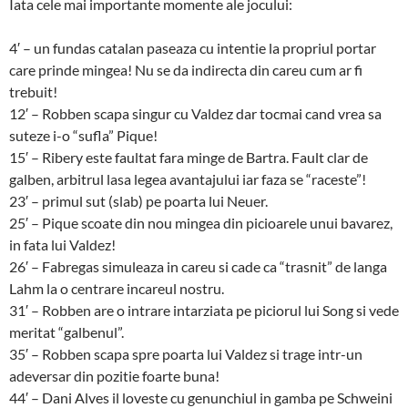
Iata cele mai importante momente ale jocului:
4′ – un fundas catalan paseaza cu intentie la propriul portar
care prinde mingea! Nu se da indirecta din careu cum ar fi
trebuit!
12′ – Robben scapa singur cu Valdez dar tocmai cand vrea sa
suteze i-o “sufla” Pique!
15′ – Ribery este faultat fara minge de Bartra. Fault clar de
galben, arbitrul lasa legea avantajului iar faza se “raceste”!
23′ – primul sut (slab) pe poarta lui Neuer.
25′ – Pique scoate din nou mingea din picioarele unui bavarez,
in fata lui Valdez!
26′ – Fabregas simuleaza in careu si cade ca “trasnit” de langa
Lahm la o centrare incareul nostru.
31′ – Robben are o intrare intarziata pe piciorul lui Song si vede
meritat “galbenul”.
35′ – Robben scapa spre poarta lui Valdez si trage intr-un
adeversar din pozitie foarte buna!
44′ – Dani Alves il loveste cu genunchiul in gamba pe Schweini