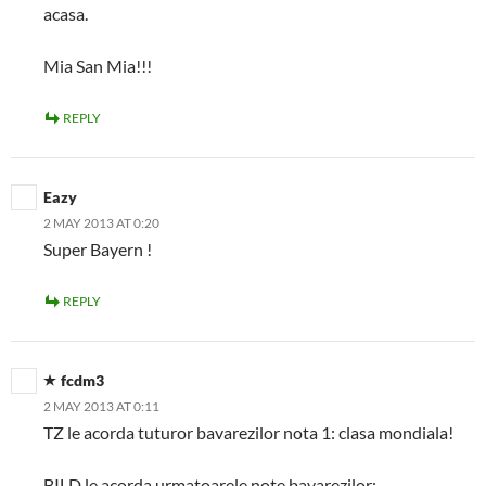
acasa.
Mia San Mia!!!
REPLY
Eazy
2 MAY 2013 AT 0:20
Super Bayern !
REPLY
fcdm3
2 MAY 2013 AT 0:11
TZ le acorda tuturor bavarezilor nota 1: clasa mondiala!
BILD le acorda urmatoarele note bavarezilor: