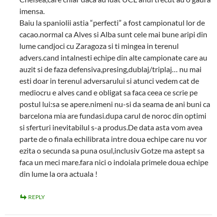
imensa.
Baiu la spaniolii astia “perfecti” a fost campionatul lor de
cacao.normal ca Alves si Alba sunt cele mai bune aripi din
lume candjoci cu Zaragoza si ti mingea in terenul
advers.cand intalnesti echipe din alte campionate care au
auzit si de faza defensiva,presing,dublaj/triplaj… nu mai
esti doar in terenul adversarului si atunci vedem cat de
mediocru e alves cand e obligat sa faca ceea ce scrie pe
postul lui:sa se apere.nimeni nu-si da seama de ani buni ca
barcelona mia are fundasi.dupa carul de noroc din optimi
si sferturi inevitabilul s-a produs.De data asta vom avea
parte de o finala echilibrata intre doua echipe care nu vor
ezita o secunda sa puna osul,inclusiv Gotze ma astept sa
faca un meci mare.fara nici o indoiala primele doua echipe
din lume la ora actuala !
REPLY