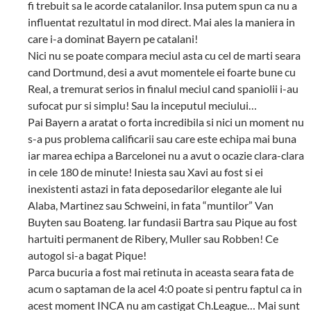
fi trebuit sa le acorde catalanilor. Insa putem spun ca nu a
influentat rezultatul in mod direct. Mai ales la maniera in
care i-a dominat Bayern pe catalani!
Nici nu se poate compara meciul asta cu cel de marti seara
cand Dortmund, desi a avut momentele ei foarte bune cu
Real, a tremurat serios in finalul meciul cand spaniolii i-au
sufocat pur si simplu! Sau la inceputul meciului…
Pai Bayern a aratat o forta incredibila si nici un moment nu
s-a pus problema calificarii sau care este echipa mai buna
iar marea echipa a Barcelonei nu a avut o ocazie clara-clara
in cele 180 de minute! Iniesta sau Xavi au fost si ei
inexistenti astazi in fata deposedarilor elegante ale lui
Alaba, Martinez sau Schweini, in fata “muntilor” Van
Buyten sau Boateng. Iar fundasii Bartra sau Pique au fost
hartuiti permanent de Ribery, Muller sau Robben! Ce
autogol si-a bagat Pique!
Parca bucuria a fost mai retinuta in aceasta seara fata de
acum o saptaman de la acel 4:0 poate si pentru faptul ca in
acest moment INCA nu am castigat Ch.League… Mai sunt