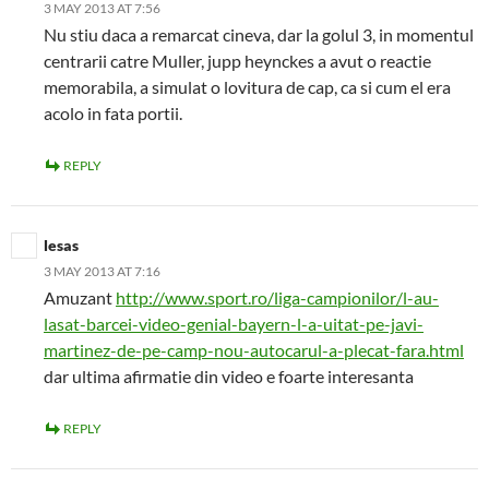
3 MAY 2013 AT 7:56
Nu stiu daca a remarcat cineva, dar la golul 3, in momentul
centrarii catre Muller, jupp heynckes a avut o reactie
memorabila, a simulat o lovitura de cap, ca si cum el era
acolo in fata portii.
REPLY
lesas
3 MAY 2013 AT 7:16
Amuzant
http://www.sport.ro/liga-campionilor/l-au-
lasat-barcei-video-genial-bayern-l-a-uitat-pe-javi-
martinez-de-pe-camp-nou-autocarul-a-plecat-fara.html
dar ultima afirmatie din video e foarte interesanta
REPLY