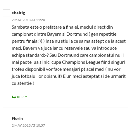
ebaltig
2 MAY 2013 AT 11:20
Sambata este o prefatare a finalei, meciul direct din
campionat dintre Bayern si Dortmund ( gen repetitie
pentru finala :)) ) insa nu stiu la ce sa ma astept de la acest
meci. Bayern va juca iar cu rezervele sau va introduce
echipa standard:-? Sau Dortmund care campionatul nu il
mai paote lua si nici cupa Champions League fiind singurl
trofeu disponibil vor face menajari pt acel meci ( nu vor
juca fotbalul lor obisnuit) E un meci asteptat si de urmarit
cu atentie !
REPLY
Florin
2 MAY 2013 AT 10:57