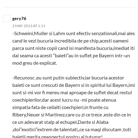
gery76
2 MAY 2013 AT 1:11
-Schweini,Muller si Lahm sunt efectiv senzationali,mai ales
cand le vezi bucuria incredibila de pe chip,acesti oameni
parca sunt niste copii cand isi manifesta bucuria,imediat iti
dai seama ca acesti ”baieti”au in suflet pe Bayern intr-un
mod greu de explicat.
-Recunosc ,eu sunt putin subiectiv,iar bucuria acestor
baieti ce sunt crescuti de Bayern si in spiritul lui Bayern,imi
sunt si-mi vor fi mereu mai aproape de suflet decat restul
coechipierilor,dar acest lucru nu -mi poate atenua
simpatia fata de ceilalti coechpieri,in frunte cu
Ribery,Neuer si Martinez,care cu zi ce trece ,este din ce in
ce un adevarat stalp al echupei,Dante si Alaba
,doi”exotici”extrem de talentati,,ce sa maqi discutam ,toti
baietii merita rewspectul nostru al tuturor!