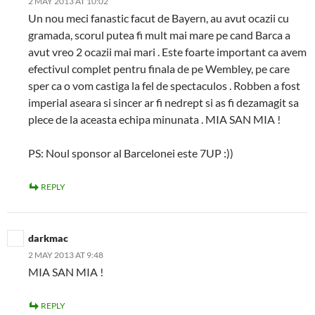
2 MAY 2013 AT 10:02
Un nou meci fanastic facut de Bayern, au avut ocazii cu
gramada, scorul putea fi mult mai mare pe cand Barca a
avut vreo 2 ocazii mai mari . Este foarte important ca avem
efectivul complet pentru finala de pe Wembley, pe care
sper ca o vom castiga la fel de spectaculos . Robben a fost
imperial aseara si sincer ar fi nedrept si as fi dezamagit sa
plece de la aceasta echipa minunata . MIA SAN MIA !
PS: Noul sponsor al Barcelonei este 7UP :))
REPLY
darkmac
2 MAY 2013 AT 9:48
MIA SAN MIA !
REPLY