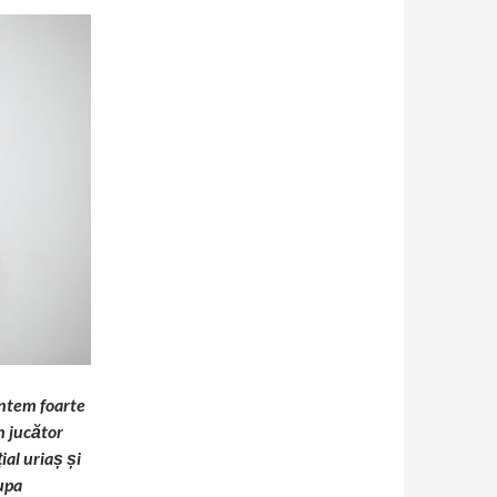
ntem foarte
n jucător
ial uriaș și
Cupa