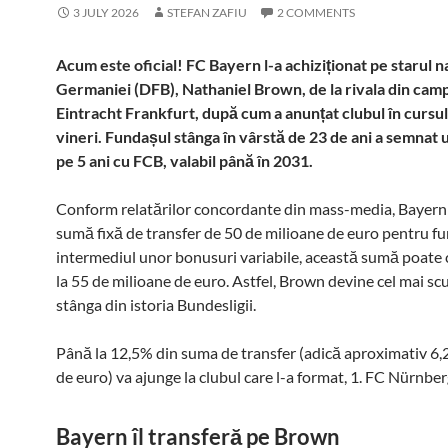
3 JULY 2026
STEFAN ZAFIU
2 COMMENTS
Acum este oficial! FC Bayern l-a achiziționat pe starul n
Germaniei (DFB), Nathaniel Brown, de la rivala din cam
Eintracht Frankfurt, după cum a anunțat clubul în cursul 
vineri. Fundașul stânga în vârstă de 23 de ani a semnat 
pe 5 ani cu FCB, valabil până în 2031.
Conform relatărilor concordante din mass-media, Bayern
sumă fixă de transfer de 50 de milioane de euro pentru fu
intermediul unor bonusuri variabile, această sumă poate
la 55 de milioane de euro. Astfel, Brown devine cel mai s
stânga din istoria Bundesligii.
Până la 12,5% din suma de transfer (adică aproximativ 6,
de euro) va ajunge la clubul care l-a format, 1. FC Nürnber
Bayern îl transferă pe Brown