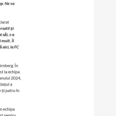
mp. Ne va
larat
satil și
 săi, s-a
 mult. Îl
aici, la FC
ürnberg. În
st la echipa
 anului 2024,
dașul a
 și patru în
în echipa
art pentru