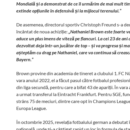
Mondială și a demonstrat de ce îl urmărim de mai mult ti
extinde opțiunile în defensivă și la mijlocul terenului.”
De asemenea, directorul sportiv Christoph Freund s-a dec
încântat de noua achiziție:
„Nathaniel Brown este foarte ver
aduce un plus imens de viteză pe flancuri. La cei 23 de ani ai
dezvoltat deja într-un jucător de top – și va progresa și mai
așteptăm cu drag pe Nathaniel, care va continua să crească 
Bayern.”
Brown provine din academia de tineret a clubului 1. FC N
vara anului 2022, el a făcut pasul către fotbalul profesioni
din liga secundă, pentru care a bifat 43 de apariții. În vara
a urmat transferul la Eintracht Frankfurt. Pentru SGE, fun
strâns 75 de meciuri, dintre care opt în Champions League
Europa League.
În octombrie 2025, revelația fotbalului german a debutat 
națională, unde și-a câștigat rapid un loc în formula de st