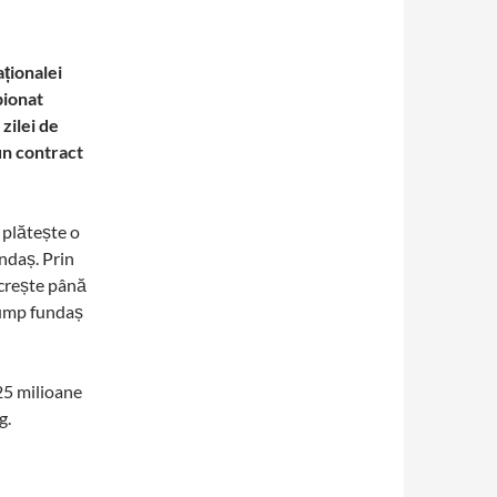
aționalei
pionat
zilei de
un contract
 plătește o
ndaș. Prin
 crește până
cump fundaș
25 milioane
g.