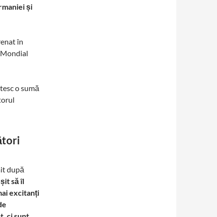
rmaniei și
renat în
l Mondial
ătesc o sumă
torul
ători
mit după
it să îl
ai excitanți
de
, ci sunt