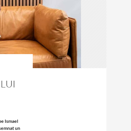
LUI
 pe Ismael
 semnat un