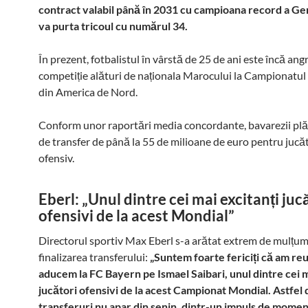
contract valabil până în 2031 cu campioana record a Ge
va purta tricoul cu numărul 34.
În prezent, fotbalistul în vârstă de 25 de ani este încă ang
competiție alături de naționala Marocului la Campionatu
din America de Nord.
Conform unor raportări media concordante, bavarezii pl
de transfer de până la 55 de milioane de euro pentru jucă
ofensiv.
Eberl: „Unul dintre cei mai excitanți juc
ofensivi de la acest Mondial”
Directorul sportiv Max Eberl s-a arătat extrem de mulțu
finalizarea transferului:
„Suntem foarte fericiți că am reuș
aducem la FC Bayern pe Ismael Saibari, unul dintre cei m
jucători ofensivi de la acest Campionat Mondial. Astfel 
transferuri nu apar din senin, dintr-un impuls de moment