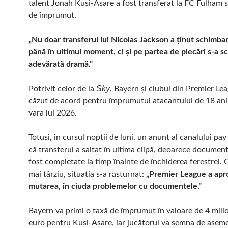
talent Jonah Kusi-Asare a fost transferat la FC Fulham 
de împrumut.
„Nu doar transferul lui Nicolas Jackson a ținut schimbar
până în ultimul moment, ci și pe partea de plecări s-a sc
adevărată dramă.”
Sky
Potrivit celor de la
, Bayern și clubul din Premier Le
căzut de acord pentru împrumutul atacantului de 18 ani
vara lui 2026.
Totuși, în cursul nopții de luni, un anunț al canalului pa
că transferul a saltat în ultima clipă, deoarece documen
fost completate la timp înainte de închiderea ferestrei. 
mai târziu, situația s-a răsturnat:
„Premier League a apr
mutarea, în ciuda problemelor cu documentele.”
Bayern va primi o taxă de împrumut în valoare de 4 mili
euro pentru Kusi-Asare, iar jucătorul va semna de asem