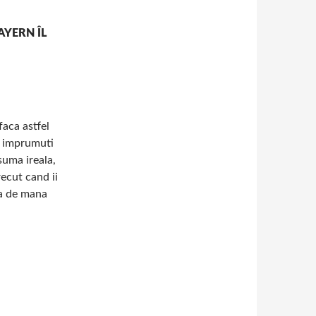
AYERN ÎL
faca astfel
sa imprumuti
suma ireala,
ecut cand ii
pa de mana