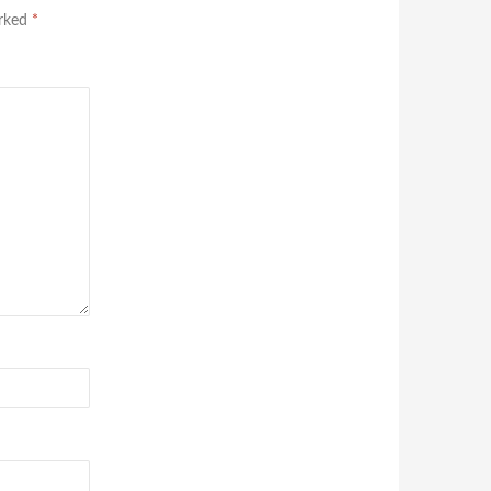
arked
*