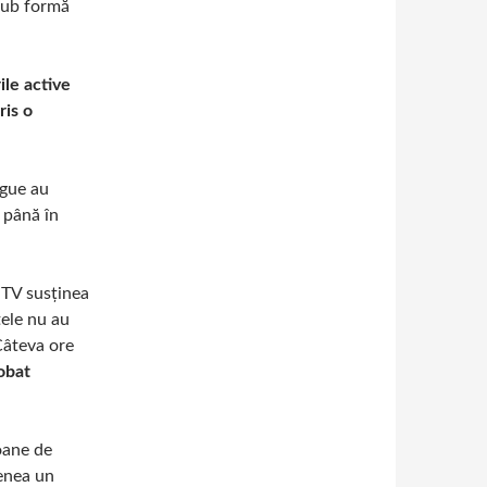
sub formă
ile active
ris o
ague au
 până în
y TV susținea
tele nu au
Câteva ore
obat
oane de
enea un