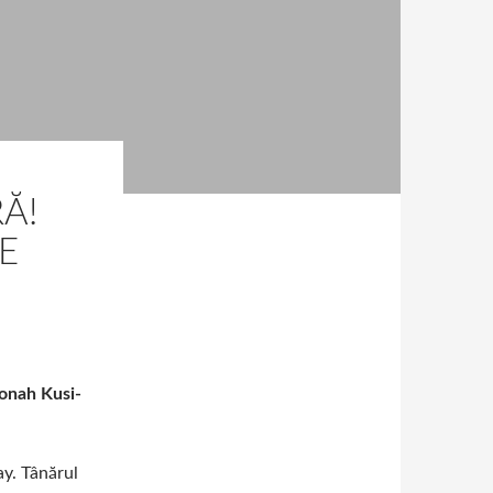
Ă!
E
onah Kusi-
ay. Tânărul