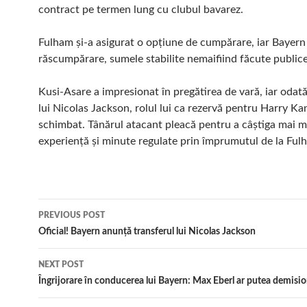
contract pe termen lung cu clubul bavarez.
Fulham și-a asigurat o opțiune de cumpărare, iar Bayern
răscumpărare, sumele stabilite nemaifiind făcute publice
Kusi-Asare a impresionat în pregătirea de vară, iar odat
lui Nicolas Jackson, rolul lui ca rezervă pentru Harry Ka
schimbat. Tânărul atacant pleacă pentru a câștiga mai m
experiență și minute regulate prin împrumutul de la Ful
Post
PREVIOUS POST
navigation
Oficial! Bayern anunță transferul lui Nicolas Jackson
NEXT POST
Îngrijorare în conducerea lui Bayern: Max Eberl ar putea demisi