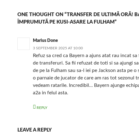
ONE THOUGHT ON “TRANSFER DE ULTIMĂ ORĂ! B
ÎMPRUMUTĂ PE KUSI-ASARE LA FULHAM”
Marius Done
3 SEPTEMBER 2025 AT 10:00
Refuz sa cred ca Bayern a ajuns atat rau incat sa 
de transferuri. Sa fii refuzat de toti si sa ajungi 
de pe la Fulham sau sa-l iei pe Jackson asta pe o 
o parnaie de jucator de care am ras tot sezonul tr
vedeam ratarile. Incredibil… Bayern ajunge echi
a2a in felul asta.
REPLY
LEAVE A REPLY