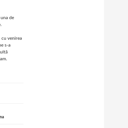
 una de
.
ă cu venirea
ne s-a
ultă
ham.
ona