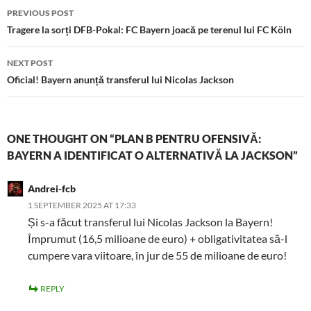
Post
PREVIOUS POST
navigation
Tragere la sorți DFB-Pokal: FC Bayern joacă pe terenul lui FC Köln
NEXT POST
Oficial! Bayern anunță transferul lui Nicolas Jackson
ONE THOUGHT ON “PLAN B PENTRU OFENSIVĂ:
BAYERN A IDENTIFICAT O ALTERNATIVĂ LA JACKSON”
Andrei-fcb
1 SEPTEMBER 2025 AT 17:33
Și s-a făcut transferul lui Nicolas Jackson la Bayern!
Împrumut (16,5 milioane de euro) + obligativitatea să-l
cumpere vara viitoare, în jur de 55 de milioane de euro!
REPLY