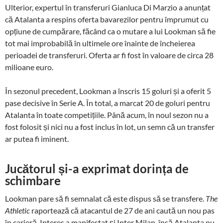
Ulterior, expertul în transferuri Gianluca Di Marzio a anunțat
că Atalanta a respins oferta bavarezilor pentru împrumut cu
opțiune de cumpărare, făcând ca o mutare a lui Lookman să fie
tot mai improbabilă în ultimele ore înainte de încheierea
perioadei de transferuri. Oferta ar fi fost în valoare de circa 28
milioane euro.
În sezonul precedent, Lookman a înscris 15 goluri și a oferit 5
pase decisive în Serie A. În total, a marcat 20 de goluri pentru
Atalanta în toate competițiile. Până acum, în noul sezon nu a
fost folosit și nici nu a fost inclus în lot, un semn că un transfer
ar putea fi iminent.
Jucătorul și-a exprimat dorința de
schimbare
Lookman pare să fi semnalat că este dispus să se transfere.
The
Athletic
raportează că atacantul de 27 de ani caută un nou pas
în carieră. Interes a manifestat și Inter Milan, însă Atalanta nu