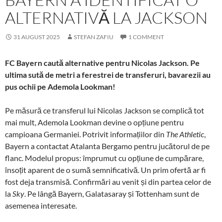
ALTERNATIVĂ LA JACKSON
31 AUGUST 2025
STEFAN ZAFIU
1 COMMENT
FC Bayern caută alternative pentru Nicolas Jackson. Pe
ultima sută de metri a ferestrei de transferuri, bavarezii au
pus ochii pe Ademola Lookman!
Pe măsură ce transferul lui Nicolas Jackson se complică tot
mai mult, Ademola Lookman devine o opțiune pentru
campioana Germaniei. Potrivit informațiilor din
The Athletic
,
Bayern a contactat Atalanta Bergamo pentru jucătorul de pe
flanc. Modelul propus: împrumut cu opțiune de cumpărare,
însoțit aparent de o sumă semnificativă. Un prim ofertă ar fi
fost deja transmisă. Confirmări au venit și din partea celor de
la
Sky
. Pe lângă Bayern, Galatasaray și Tottenham sunt de
asemenea interesate.