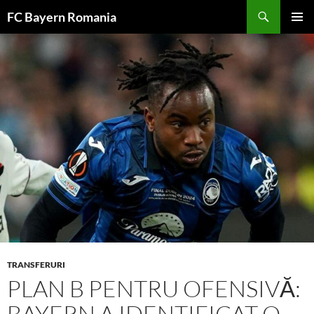
Skip
FC Bayern Romania
to
PRIMAR
content
MENU
TRANSFERURI
PLAN B PENTRU OFENSIVĂ:
BAYERN A IDENTIFICAT O