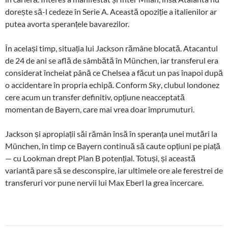
dorește să-l cedeze în Serie A. Această opoziție a italienilor ar
putea avorta speranțele bavarezilor.
În același timp, situația lui Jackson rămâne blocată. Atacantul
de 24 de ani se află de sâmbătă în München, iar transferul era
considerat încheiat până ce Chelsea a făcut un pas înapoi după
o accidentare în propria echipă. Conform
Sky
, clubul londonez
cere acum un transfer definitiv, opțiune neacceptată
momentan de Bayern, care mai vrea doar împrumuturi.
Jackson și apropiații săi rămân însă în speranța unei mutări la
München, în timp ce Bayern continuă să caute opțiuni pe piață
— cu Lookman drept Plan B potențial. Totuși, și această
variantă pare să se desconspire, iar ultimele ore ale ferestrei de
transferuri vor pune nervii lui Max Eberl la grea încercare.