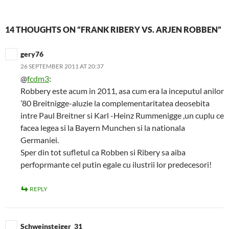
14 THOUGHTS ON “FRANK RIBERY VS. ARJEN ROBBEN”
gery76
26 SEPTEMBER 2011 AT 20:37
@
fcdm3
:
Robbery este acum in 2011, asa cum era la inceputul anilor
’80 Breitnigge-aluzie la complementaritatea deosebita
intre Paul Breitner si Karl -Heinz Rummenigge ,un cuplu ce
facea legea si la Bayern Munchen si la nationala
Germaniei.
Sper din tot sufletul ca Robben si Ribery sa aiba
perfoprmante cel putin egale cu ilustrii lor predecesori!
REPLY
Schweinsteiger_31