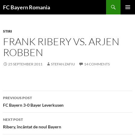
Skip
FC Bayern Romania
to
PRIMAR
content
MENU
STIRI
FRANK RIBERY VS. ARJEN
ROBBEN
25 SEPTEMBER 2011
STEFAN ZAFIU
14 COMMENTS
Post
PREVIOUS POST
navigation
FC Bayern 3-0 Bayer Leverkusen
NEXT POST
Ribery, încântat de noul Bayern