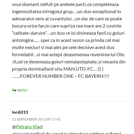
unui diamant slefuit pe ambele parti..ce completeaza
ingeniozitatea intregului grup….un duo exceptional in
adevaratul sens al cuvantului…un dar de care se poate
bucura orice fan,in care supriza cea mare are 2 cuvinte
“calitate-daruire”…un duo ce isi divineaza fanii cu goluri
antologice……sper ca in acest sezon sa prinda cat mai
multe meciuri si mai ales pe cele decisive acest duo
formidabil…si mai astept deasemenea revenirea lui Olic
:X,cel ce deseneaza goluri nemaiasteptate..si renaste din
propria dorinta(fanii stiu MAN.UTD-FC…;)) )
…….FOREVER NUMBER ONE – FC BAYERN!!!!
REPLY
lordi211
25 SEPTEMBER 2011 AT 17:42
@
Petraru Vlad
:
aici sunt perfect de acord cu tine,daca robben ar fi mai