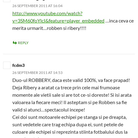
26 SEPTEMBER 2011 AT 16:04
http://www.youtube.com/watch?
v=3SM60foYlcI&feature=player_embedded
…inca ceva ce
merita urmarit…robben si ribery!!!!
REPLY
fcdm3
26 SEPTEMBER 2011 AT 14:53
Duo-ul ROBBERY, daca este valid 100%, va face prapad!
Deja Ribery a aratat ca trece prin cele mai frumoase
momente ale vietii sale si are tot ce-si doreste! Si isi arata
valoarea la fiecare meci! Il asteptam si pe Robben sa fie
valid si atunci…spectacolul incepe!
Cei doi sunt motoarele echipei pe stanga si pe dreapta,
sunt vedetele care trag echipa dupa ei, sunt petele de
culoare ale echipei si reprezinta stiinta fotbalului dus la