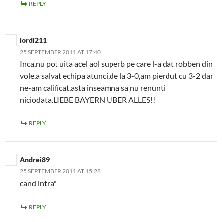
REPLY
lordi211
25 SEPTEMBER 2011 AT 17:40
Inca,nu pot uita acel aol superb pe care l-a dat robben din
vole,a salvat echipa atunci,de la 3-0,am pierdut cu 3-2 dar
ne-am calificat,asta inseamna sa nu renunti
niciodata.LIEBE BAYERN UBER ALLES!!
REPLY
Andrei89
25 SEPTEMBER 2011 AT 15:28
cand intra*
REPLY