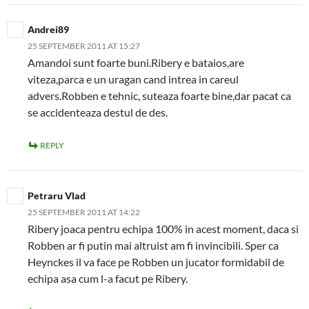
Andrei89
25 SEPTEMBER 2011 AT 15:27
Amandoi sunt foarte buni.Ribery e bataios,are
viteza,parca e un uragan cand intrea in careul
advers.Robben e tehnic, suteaza foarte bine,dar pacat ca
se accidenteaza destul de des.
REPLY
Petraru Vlad
25 SEPTEMBER 2011 AT 14:22
Ribery joaca pentru echipa 100% in acest moment, daca si
Robben ar fi putin mai altruist am fi invincibili. Sper ca
Heynckes il va face pe Robben un jucator formidabil de
echipa asa cum l-a facut pe Ribery.